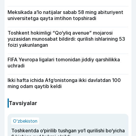
Meksikada a’lo natijalar sabab 58 ming abituriyent
universitetga qayta imtihon topshiradi
Toshkent hokimligi “Qo‘yliq avenue” mojarosi
yuzasidan munosabat bildirdi: qurilish ishlarining 53
foizi yakunlangan
FIFA Yevropa ligalari tomonidan jiddiy qarshilikka
uchradi
Ikki hafta ichida Afg‘onistonga ikki davlatdan 100
ming odam qaytib keldi
Tavsiyalar
O‘zbekiston
Toshkentda o‘pirilib tushgan yo‘l qurilishi bo‘yicha