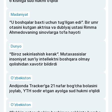
6 kishiga sud hukmi o‘qildi
Madaniyat
“U boshqalar baxti uchun tug‘ilgan edi”. Bir umr
otasini kutgan aktrisa va dublyaj ustasi Rimma
Ahmedovaning sinovlarga to‘la hayoti
Dunyo
“Biroz sekinlashish kerak”. Mutaxassislar
insoniyat sun’iy intellektni boshqara olmay
qolishidan xavotir bildirdi
O‘zbekiston
Andijonda Tracker’ga 21 nafar bog‘cha bolasini
joylab, YTH sodir etgan ayolga sud hukmi o‘qildi
O‘zbekiston