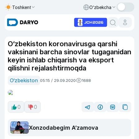
Toshkent
O‘zbekcha
O‘zbekiston koronavirusga qarshi
vaksinani barcha sinovlar tugaganidan
keyin ishlab chiqarish va eksport
qilishni rejalashtirmoqda
O‘zbekiston
05:15 / 29.09.2020
1688
0
0
Xonzodabegim A’zamova