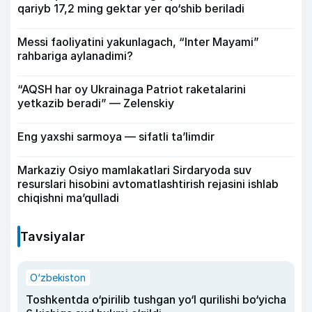
qariyb 17,2 ming gektar yer qo‘shib beriladi
Messi faoliyatini yakunlagach, “Inter Mayami”
rahbariga aylanadimi?
“AQSH har oy Ukrainaga Patriot raketalarini
yetkazib beradi” — Zelenskiy
Eng yaxshi sarmoya — sifatli ta’limdir
Markaziy Osiyo mamlakatlari Sirdaryoda suv
resurslari hisobini avtomatlashtirish rejasini ishlab
chiqishni ma’qulladi
Tavsiyalar
O‘zbekiston
Toshkentda o‘pirilib tushgan yo‘l qurilishi bo‘yicha