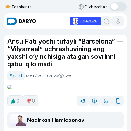
Toshkent
O‘zbekcha
Ansu Fati yoshi tufayli “Barselona” —
“Vilyarreal” uchrashuvining eng
yaxshi o‘yinchisiga atalgan sovrinni
qabul qilolmadi
Sport
02:51 / 29.09.2020
1289
0
0
Nodirxon Hamidxonov