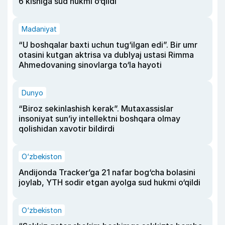
6 kishiga sud hukmi o‘qildi
Madaniyat
“U boshqalar baxti uchun tug‘ilgan edi”. Bir umr
otasini kutgan aktrisa va dublyaj ustasi Rimma
Ahmedovaning sinovlarga to‘la hayoti
Dunyo
“Biroz sekinlashish kerak”. Mutaxassislar
insoniyat sun’iy intellektni boshqara olmay
qolishidan xavotir bildirdi
O‘zbekiston
Andijonda Tracker’ga 21 nafar bog‘cha bolasini
joylab, YTH sodir etgan ayolga sud hukmi o‘qildi
O‘zbekiston