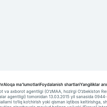
hr
Aloqa ma'lumotlari
Foydalanish shartlari
Yangiliklar arx
t va axborot agentligi (O‘zMAA, hozirgi O‘zbekiston Res
ar agentligi) tomonidan 13.03.2015 yil sanasida 0944
allarni to‘liq ko‘chirish yoki qisman iqtibos keltirishga, 