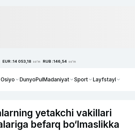
EUR :
RUB :
14 053,18
146,54
so'm
so'm
 Osiyo
Dunyo
Pul
Madaniyat
Sport
Layfstayl
larning yetakchi vakillari
alariga befarq bo‘lmaslikka