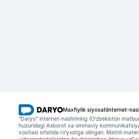
Maxfiylik siyosati
Internet-nas
“Daryo” internet-nashrining (O‘zbekiston matbuo
huzuridagi Axborot va ommaviy kommunikatsiyal
vositasi sifatida ro‘yxatga olingan. Matnli materi