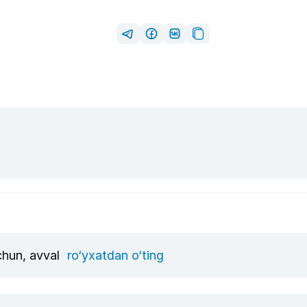
uchun, avval
ro‘yxatdan o‘ting