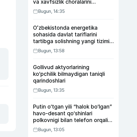
va xavfsizlik choralarini
kuchaytirdi
Bugun, 14:35
Oʻzbekistonda energetika
sohasida davlat tariflarini
tartibga solishning yangi tizimi
joriy etildi
Bugun, 13:58
Gollivud aktyorlarining
ko‘pchilik bilmaydigan taniqli
qarindoshlari
Bugun, 13:35
Putin o‘tgan yili “halok bo‘lgan”
havo-desant qo‘shinlari
polkovnigi bilan telefon orqali
suhbatlashdi
Bugun, 13:05