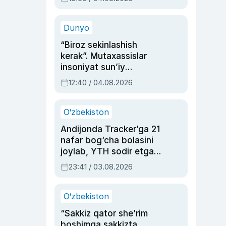
Ahmedovaning
sinovlarga to‘la hayoti
Dunyo
“Biroz sekinlashish
kerak”. Mutaxassislar
insoniyat sun’iy
intellektni boshqara
12:40 / 04.08.2026
olmay qolishidan xavotir
bildirdi
O‘zbekiston
Andijonda Tracker’ga 21
nafar bog‘cha bolasini
joylab, YTH sodir etgan
ayolga sud hukmi o‘qildi
23:41 / 03.08.2026
O‘zbekiston
“Sakkiz qator she’rim
boshimga sakkizta