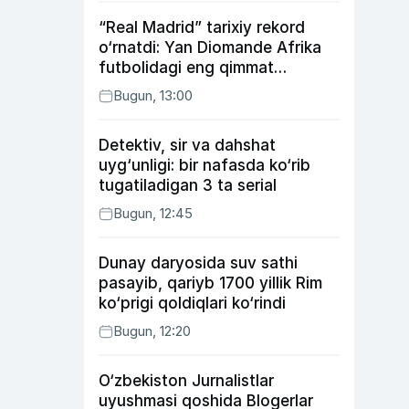
“Real Madrid” tarixiy rekord
o‘rnatdi: Yan Diomande Afrika
futbolidagi eng qimmat
transferga aylandi
Bugun, 13:00
Detektiv, sir va dahshat
uyg‘unligi: bir nafasda ko‘rib
tugatiladigan 3 ta serial
Bugun, 12:45
Dunay daryosida suv sathi
pasayib, qariyb 1700 yillik Rim
ko‘prigi qoldiqlari ko‘rindi
Bugun, 12:20
O‘zbekiston Jurnalistlar
uyushmasi qoshida Blogerlar