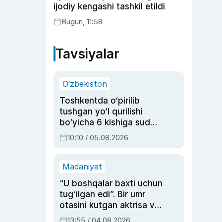
ijodiy kengashi tashkil etildi
Bugun, 11:58
Tavsiyalar
O‘zbekiston
Toshkentda o‘pirilib
tushgan yo‘l qurilishi
bo‘yicha 6 kishiga sud
hukmi o‘qildi
10:10 / 05.08.2026
Madaniyat
“U boshqalar baxti uchun
tug‘ilgan edi”. Bir umr
otasini kutgan aktrisa va
dublyaj ustasi Rimma
13:55 / 04.08.2026