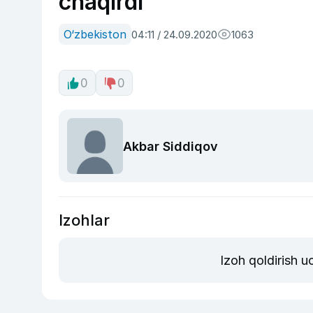
chaqirdi
O‘zbekiston
04:11 / 24.09.2020
1063
0
0
Akbar Siddiqov
Izohlar
Izoh qoldirish 