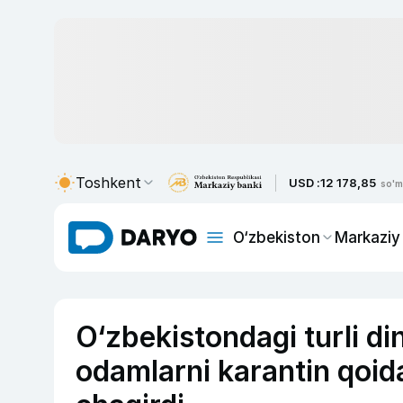
Toshkent
USD :
12 178,85
so'm
O‘zbekiston
Markaziy
O‘zbekistondagi turli din
odamlarni karantin qoid