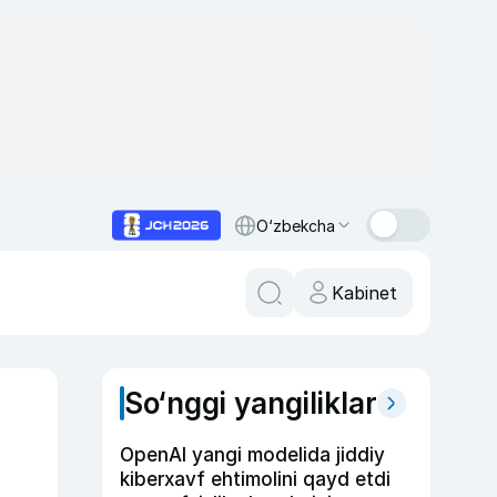
O‘zbekcha
Kabinet
So‘nggi yangiliklar
OpenAI yangi modelida jiddiy
kiberxavf ehtimolini qayd etdi