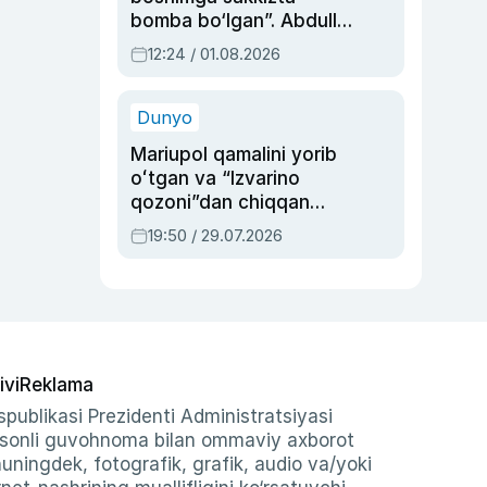
bomba bo‘lgan”. Abdulla
Oripovni siyosiy
12:24 / 01.08.2026
ayblovlardan asrab
qolgan voqea
Dunyo
Mariupol qamalini yorib
oʻtgan va “Izvarino
qozoni”dan chiqqan
qahramon — Ukraina
19:50 / 29.07.2026
armiyasi bosh
qoʻmondoni Drapatiy
haqida
ivi
Reklama
publikasi Prezidenti Administratsiyasi
-sonli guvohnoma bilan ommaviy axborot
shuningdek, fotografik, grafik, audio va/yoki