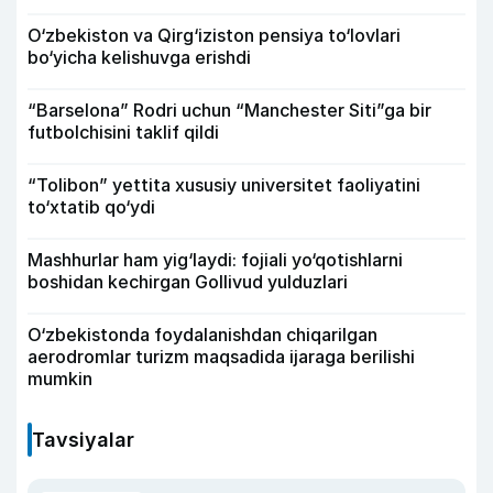
O‘zbekiston va Qirg‘iziston pensiya to‘lovlari
bo‘yicha kelishuvga erishdi
“Barselona” Rodri uchun “Manchester Siti”ga bir
futbolchisini taklif qildi
“Tolibon” yettita xususiy universitet faoliyatini
to‘xtatib qo‘ydi
Mashhurlar ham yig‘laydi: fojiali yo‘qotishlarni
boshidan kechirgan Gollivud yulduzlari
O‘zbekistonda foydalanishdan chiqarilgan
aerodromlar turizm maqsadida ijaraga berilishi
mumkin
Tavsiyalar