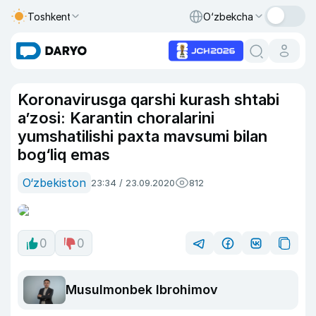
Toshkent
O‘zbekcha
Koronavirusga qarshi kurash shtabi
a’zosi: Karantin choralarini
yumshatilishi paxta mavsumi bilan
bog‘liq emas
O‘zbekiston
23:34 / 23.09.2020
812
0
0
Musulmonbek Ibrohimov