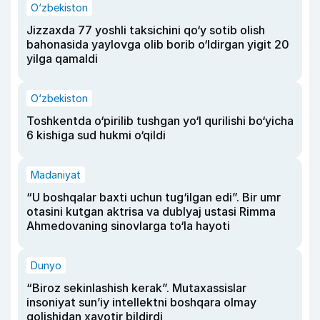
O‘zbekiston
Jizzaxda 77 yoshli taksichini qo‘y sotib olish
bahonasida yaylovga olib borib o‘ldirgan yigit 20
yilga qamaldi
O‘zbekiston
Toshkentda o‘pirilib tushgan yo‘l qurilishi bo‘yicha
6 kishiga sud hukmi o‘qildi
Madaniyat
“U boshqalar baxti uchun tug‘ilgan edi”. Bir umr
otasini kutgan aktrisa va dublyaj ustasi Rimma
Ahmedovaning sinovlarga to‘la hayoti
Dunyo
“Biroz sekinlashish kerak”. Mutaxassislar
insoniyat sun’iy intellektni boshqara olmay
qolishidan xavotir bildirdi