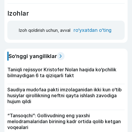
Izohlar
ro‘yxatdan o‘ting
Izoh qoldirish uchun, avval
So‘nggi yangiliklar
Taniqli rejissyor Kristofer Nolan haqida ko‘pchilik
bilmaydigan 6 ta qiziqarli fakt
Saudiya mudofaa pakti imzolaganidan ikki kun o‘tib
husiylar qirollikning neftni qayta ishlash zavodiga
hujum qildi
“Tansoqchi”: Gollivudning eng yaxshi
melodramalaridan birining kadr ortida qolib ketgan
voqealari