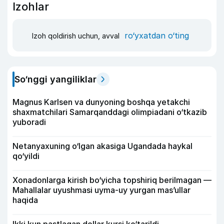
Izohlar
ro‘yxatdan o‘ting
Izoh qoldirish uchun, avval
So‘nggi yangiliklar
Magnus Karlsen va dunyoning boshqa yetakchi
shaxmatchilari Samarqanddagi olimpiadani o‘tkazib
yuboradi
Netanyaxuning o‘lgan akasiga Ugandada haykal
qo‘yildi
Xonadonlarga kirish bo‘yicha topshiriq berilmagan —
Mahallalar uyushmasi uyma-uy yurgan mas’ullar
haqida