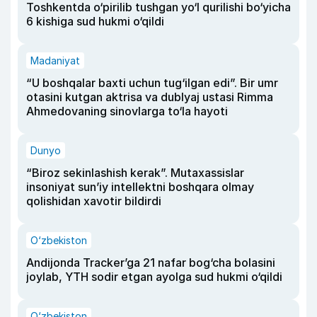
Toshkentda o‘pirilib tushgan yo‘l qurilishi bo‘yicha
6 kishiga sud hukmi o‘qildi
Madaniyat
“U boshqalar baxti uchun tug‘ilgan edi”. Bir umr
otasini kutgan aktrisa va dublyaj ustasi Rimma
Ahmedovaning sinovlarga to‘la hayoti
Dunyo
“Biroz sekinlashish kerak”. Mutaxassislar
insoniyat sun’iy intellektni boshqara olmay
qolishidan xavotir bildirdi
O‘zbekiston
Andijonda Tracker’ga 21 nafar bog‘cha bolasini
joylab, YTH sodir etgan ayolga sud hukmi o‘qildi
O‘zbekiston