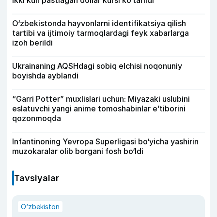
Ikki kun pastlagan dollar kursi ko‘tarildi
O‘zbekistonda hayvonlarni identifikatsiya qilish
tartibi va ijtimoiy tarmoqlardagi feyk xabarlarga
izoh berildi
Ukrainaning AQSHdagi sobiq elchisi noqonuniy
boyishda ayblandi
“Garri Potter” muxlislari uchun: Miyazaki uslubini
eslatuvchi yangi anime tomoshabinlar e’tiborini
qozonmoqda
Infantinoning Yevropa Superligasi bo‘yicha yashirin
muzokaralar olib borgani fosh bo‘ldi
Tavsiyalar
O‘zbekiston