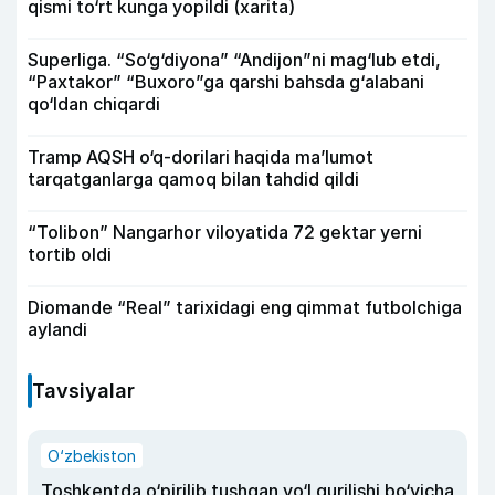
qismi to‘rt kunga yopildi (xarita)
Superliga. “So‘g‘diyona” “Andijon”ni mag‘lub etdi,
“Paxtakor” “Buxoro”ga qarshi bahsda g‘alabani
qo‘ldan chiqardi
Tramp AQSH o‘q-dorilari haqida ma’lumot
tarqatganlarga qamoq bilan tahdid qildi
“Tolibon” Nangarhor viloyatida 72 gektar yerni
tortib oldi
Diomande “Real” tarixidagi eng qimmat futbolchiga
aylandi
Tavsiyalar
O‘zbekiston
Toshkentda o‘pirilib tushgan yo‘l qurilishi bo‘yicha