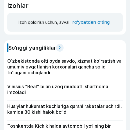
Izohlar
ro‘yxatdan o‘ting
Izoh qoldirish uchun, avval
So‘nggi yangiliklar
Oʻzbekistonda olti oyda savdo, xizmat koʻrsatish va
umumiy ovqatlanish korxonalari qancha soliq
toʻlagani ochiqlandi
Vinisius “Real” bilan uzoq muddatli shartnoma
imzoladi
Husiylar hukumat kuchlariga qarshi raketalar uchirdi,
kamida 30 kishi halok bo‘ldi
Toshkentda Kichik halqa avtomobil yo‘lining bir