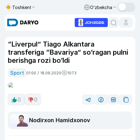
Toshkent
O‘zbekcha
“Liverpul” Tiago Alkantara
transferiga “Bavariya” so‘ragan pulni
berishga rozi bo‘ldi
Sport
01:00 / 18.09.2020
1073
0
0
Nodirxon Hamidxonov