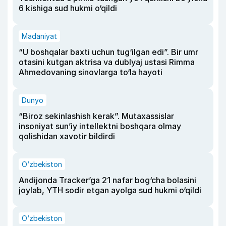
6 kishiga sud hukmi o‘qildi
Madaniyat
“U boshqalar baxti uchun tug‘ilgan edi”. Bir umr
otasini kutgan aktrisa va dublyaj ustasi Rimma
Ahmedovaning sinovlarga to‘la hayoti
Dunyo
“Biroz sekinlashish kerak”. Mutaxassislar
insoniyat sun’iy intellektni boshqara olmay
qolishidan xavotir bildirdi
O‘zbekiston
Andijonda Tracker’ga 21 nafar bog‘cha bolasini
joylab, YTH sodir etgan ayolga sud hukmi o‘qildi
O‘zbekiston