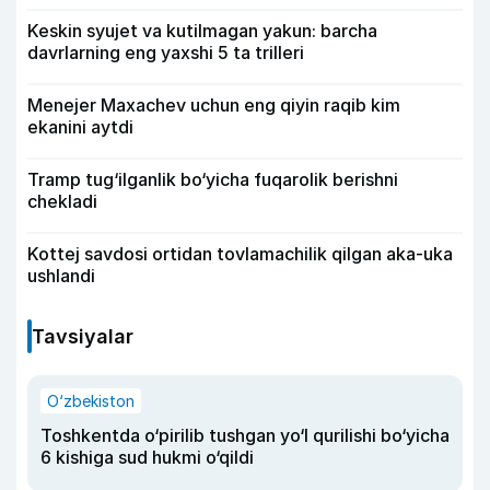
Keskin syujet va kutilmagan yakun: barcha
davrlarning eng yaxshi 5 ta trilleri
Menejer Maxachev uchun eng qiyin raqib kim
ekanini aytdi
Tramp tug‘ilganlik bo‘yicha fuqarolik berishni
chekladi
Kottej savdosi ortidan tovlamachilik qilgan aka-uka
ushlandi
Tavsiyalar
O‘zbekiston
Toshkentda o‘pirilib tushgan yo‘l qurilishi bo‘yicha
6 kishiga sud hukmi o‘qildi