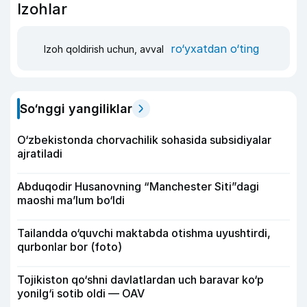
Izohlar
ro‘yxatdan o‘ting
Izoh qoldirish uchun, avval
So‘nggi yangiliklar
O‘zbekistonda chorvachilik sohasida subsidiyalar
ajratiladi
Abduqodir Husanovning “Manchester Siti”dagi
maoshi ma’lum bo‘ldi
Tailandda o‘quvchi maktabda otishma uyushtirdi,
qurbonlar bor (foto)
Tojikiston qo‘shni davlatlardan uch baravar ko‘p
yonilg‘i sotib oldi — OAV