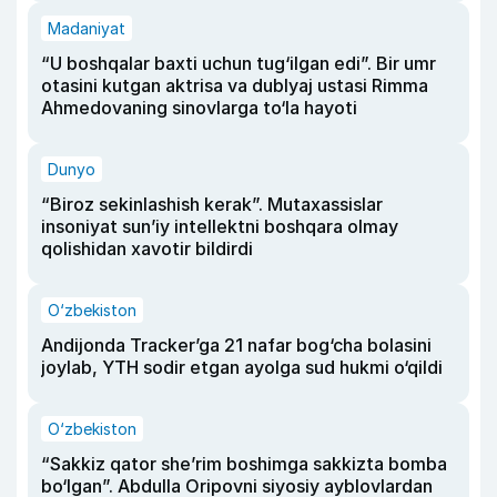
Madaniyat
“U boshqalar baxti uchun tug‘ilgan edi”. Bir umr
otasini kutgan aktrisa va dublyaj ustasi Rimma
Ahmedovaning sinovlarga to‘la hayoti
Dunyo
“Biroz sekinlashish kerak”. Mutaxassislar
insoniyat sun’iy intellektni boshqara olmay
qolishidan xavotir bildirdi
O‘zbekiston
Andijonda Tracker’ga 21 nafar bog‘cha bolasini
joylab, YTH sodir etgan ayolga sud hukmi o‘qildi
O‘zbekiston
“Sakkiz qator she’rim boshimga sakkizta bomba
bo‘lgan”. Abdulla Oripovni siyosiy ayblovlardan