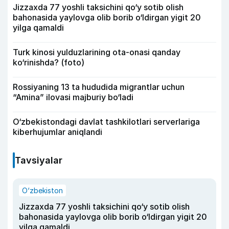
Jizzaxda 77 yoshli taksichini qo‘y sotib olish
bahonasida yaylovga olib borib o‘ldirgan yigit 20
yilga qamaldi
Turk kinosi yulduzlarining ota-onasi qanday
ko‘rinishda? (foto)
Rossiyaning 13 ta hududida migrantlar uchun
“Amina” ilovasi majburiy bo‘ladi
O‘zbekistondagi davlat tashkilotlari serverlariga
kiberhujumlar aniqlandi
Tavsiyalar
O‘zbekiston
Jizzaxda 77 yoshli taksichini qo‘y sotib olish
bahonasida yaylovga olib borib o‘ldirgan yigit 20
yilga qamaldi