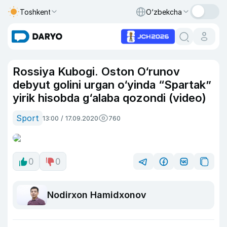
Toshkent
O‘zbekcha
Rossiya Kubogi. Oston O‘runov
debyut golini urgan o‘yinda “Spartak”
yirik hisobda g‘alaba qozondi (video)
Sport
13:00 / 17.09.2020
760
0
0
Nodirxon Hamidxonov