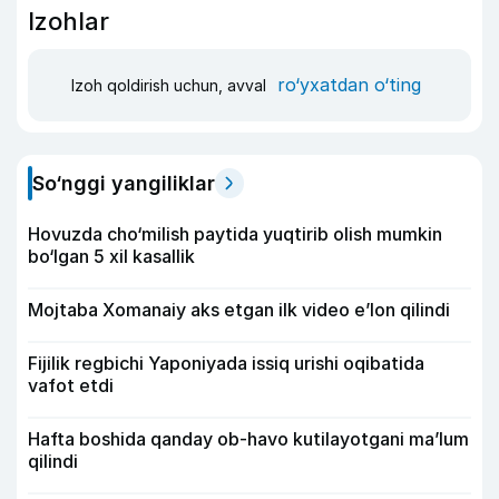
Izohlar
ro‘yxatdan o‘ting
Izoh qoldirish uchun, avval
So‘nggi yangiliklar
Hovuzda cho‘milish paytida yuqtirib olish mumkin
bo‘lgan 5 xil kasallik
Mojtaba Xomanaiy aks etgan ilk video e’lon qilindi
Fijilik regbichi Yaponiyada issiq urishi oqibatida
vafot etdi
Hafta boshida qanday ob-havo kutilayotgani ma’lum
qilindi