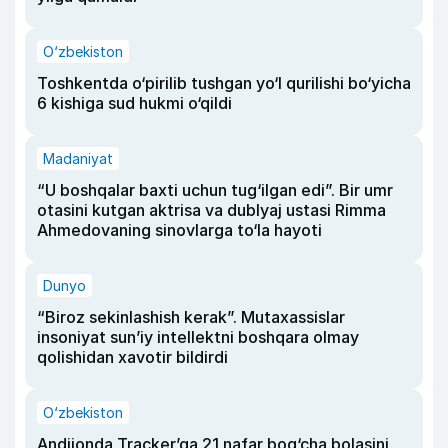
O‘zbekiston
Toshkentda o‘pirilib tushgan yo‘l qurilishi bo‘yicha
6 kishiga sud hukmi o‘qildi
Madaniyat
“U boshqalar baxti uchun tug‘ilgan edi”. Bir umr
otasini kutgan aktrisa va dublyaj ustasi Rimma
Ahmedovaning sinovlarga to‘la hayoti
Dunyo
“Biroz sekinlashish kerak”. Mutaxassislar
insoniyat sun’iy intellektni boshqara olmay
qolishidan xavotir bildirdi
O‘zbekiston
Andijonda Tracker’ga 21 nafar bog‘cha bolasini