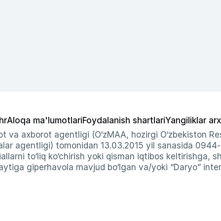
hr
Aloqa ma'lumotlari
Foydalanish shartlari
Yangiliklar arx
t va axborot agentligi (O‘zMAA, hozirgi O‘zbekiston Res
ar agentligi) tomonidan 13.03.2015 yil sanasida 0944
allarni to‘liq ko‘chirish yoki qisman iqtibos keltirishga, 
ytiga giperhavola mavjud bo‘lgan va/yoki “Daryo” intern