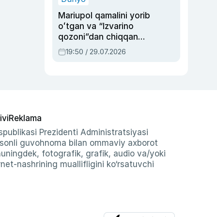
Mariupol qamalini yorib
oʻtgan va “Izvarino
qozoni”dan chiqqan
qahramon — Ukraina
19:50 / 29.07.2026
armiyasi bosh
qoʻmondoni Drapatiy
haqida
ivi
Reklama
publikasi Prezidenti Administratsiyasi
-sonli guvohnoma bilan ommaviy axborot
shuningdek, fotografik, grafik, audio va/yoki
et-nashrining muallifligini ko‘rsatuvchi