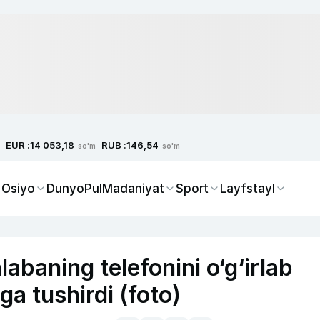
EUR :
RUB :
14 053,18
146,54
so'm
so'm
 Osiyo
Dunyo
Pul
Madaniyat
Sport
Layfstayl
baning telefonini o‘g‘irlab
ga tushirdi (foto)