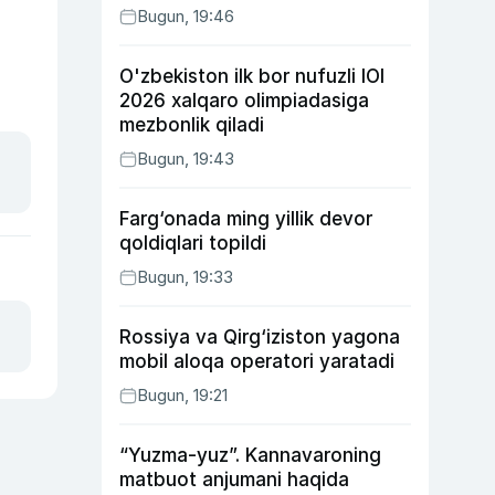
Bugun, 19:46
O'zbekiston ilk bor nufuzli IOI
2026 xalqaro olimpiadasiga
mezbonlik qiladi
Bugun, 19:43
Farg‘onada ming yillik devor
qoldiqlari topildi
Bugun, 19:33
Rossiya va Qirg‘iziston yagona
mobil aloqa operatori yaratadi
Bugun, 19:21
“Yuzma-yuz”. Kannavaroning
matbuot anjumani haqida