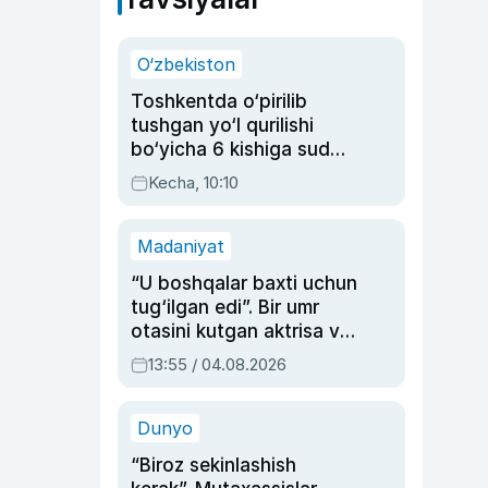
O‘zbekiston
Toshkentda o‘pirilib
tushgan yo‘l qurilishi
bo‘yicha 6 kishiga sud
hukmi o‘qildi
Kecha, 10:10
Madaniyat
“U boshqalar baxti uchun
tug‘ilgan edi”. Bir umr
otasini kutgan aktrisa va
dublyaj ustasi Rimma
13:55 / 04.08.2026
Ahmedovaning
sinovlarga to‘la hayoti
Dunyo
“Biroz sekinlashish