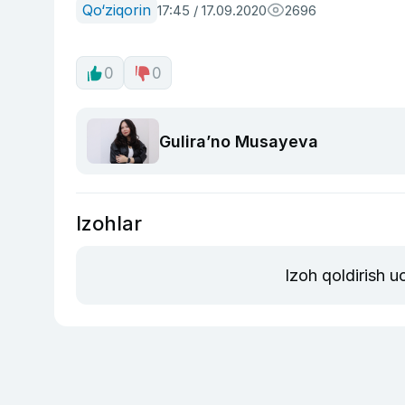
Qo‘ziqorin
17:45 / 17.09.2020
2696
0
0
Guliraʼno Musayeva
Izohlar
Izoh qoldirish 