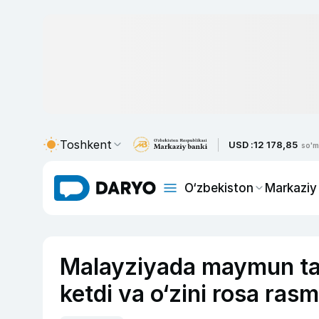
Toshkent
USD :
12 178,85
so'm
O‘zbekiston
Markaziy
Malayziyada maymun tala
ketdi va o‘zini rosa rasm