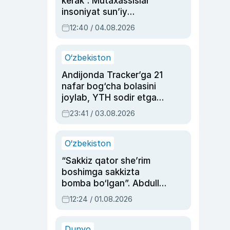
kerak”. Mutaxassislar
insoniyat sun’iy
intellektni boshqara
12:40 / 04.08.2026
olmay qolishidan xavotir
bildirdi
O‘zbekiston
Andijonda Tracker’ga 21
nafar bog‘cha bolasini
joylab, YTH sodir etgan
ayolga sud hukmi o‘qildi
23:41 / 03.08.2026
O‘zbekiston
“Sakkiz qator she’rim
boshimga sakkizta
bomba bo‘lgan”. Abdulla
Oripovni siyosiy
12:24 / 01.08.2026
ayblovlardan asrab
qolgan voqea
Dunyo