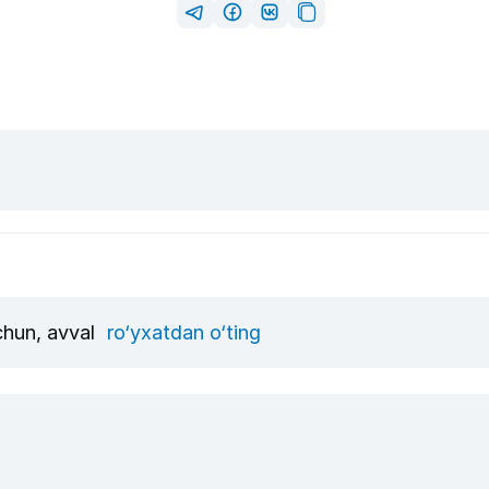
uchun, avval
ro‘yxatdan o‘ting