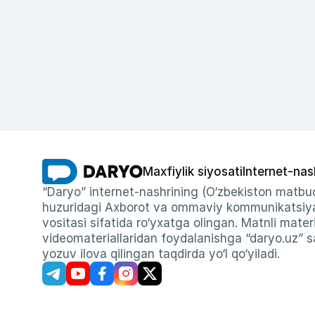
Maxfiylik siyosati
Internet-nas
“Daryo” internet-nashrining (O‘zbekiston matbuo
huzuridagi Axborot va ommaviy kommunikatsiyal
vositasi sifatida ro‘yxatga olingan. Matnli materi
videomateriallaridan foydalanishga “daryo.uz” sa
yozuv ilova qilingan taqdirda yo‘l qo‘yiladi.