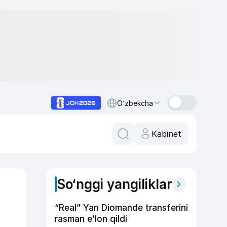
O‘zbekcha
Kabinet
So‘nggi yangiliklar
“Real” Yan Diomande transferini
rasman e’lon qildi