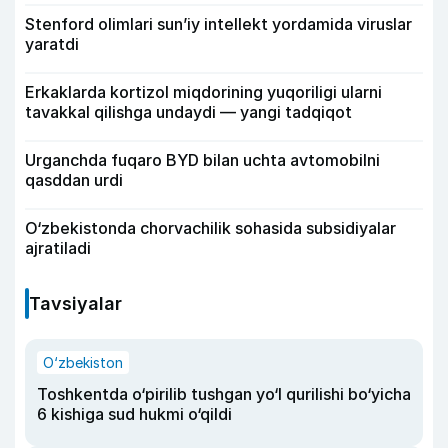
Stenford olimlari sun’iy intellekt yordamida viruslar
yaratdi
Erkaklarda kortizol miqdorining yuqoriligi ularni
tavakkal qilishga undaydi — yangi tadqiqot
Urganchda fuqaro BYD bilan uchta avtomobilni
qasddan urdi
O‘zbekistonda chorvachilik sohasida subsidiyalar
ajratiladi
Tavsiyalar
O‘zbekiston
Toshkentda o‘pirilib tushgan yo‘l qurilishi bo‘yicha
6 kishiga sud hukmi o‘qildi