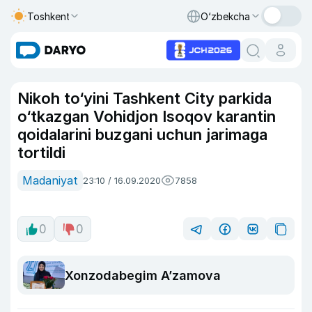
Toshkent
O‘zbekcha
Nikoh to‘yini Tashkent City parkida
o‘tkazgan Vohidjon Isoqov karantin
qoidalarini buzgani uchun jarimaga
tortildi
Madaniyat
23:10 / 16.09.2020
7858
0
0
Xonzodabegim A’zamova