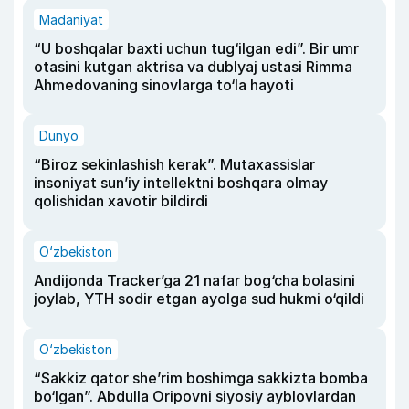
Madaniyat
“U boshqalar baxti uchun tug‘ilgan edi”. Bir umr
otasini kutgan aktrisa va dublyaj ustasi Rimma
Ahmedovaning sinovlarga to‘la hayoti
Dunyo
“Biroz sekinlashish kerak”. Mutaxassislar
insoniyat sun’iy intellektni boshqara olmay
qolishidan xavotir bildirdi
O‘zbekiston
Andijonda Tracker’ga 21 nafar bog‘cha bolasini
joylab, YTH sodir etgan ayolga sud hukmi o‘qildi
O‘zbekiston
“Sakkiz qator she’rim boshimga sakkizta bomba
bo‘lgan”. Abdulla Oripovni siyosiy ayblovlardan