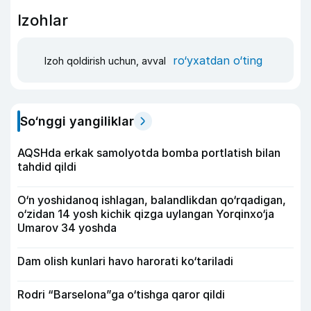
Izohlar
ro‘yxatdan o‘ting
Izoh qoldirish uchun, avval
So‘nggi yangiliklar
AQSHda erkak samolyotda bomba portlatish bilan
tahdid qildi
O‘n yoshidanoq ishlagan, balandlikdan qo‘rqadigan,
o‘zidan 14 yosh kichik qizga uylangan Yorqinxo‘ja
Umarov 34 yoshda
Dam olish kunlari havo harorati ko‘tariladi
Rodri “Barselona”ga o‘tishga qaror qildi