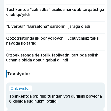
Toshkentda “zakladka” usulida narkotik tarqatishga
chek qo‘yildi
“Liverpul” “Barselona” sardorini ijaraga oladi
Qozog‘istonda ilk bor yo‘lovchili uchuvchisiz taksi
havoga ko‘tarildi
O‘zbekistonda rieltorlik faoliyatini tartibga solish
uchun alohida qonun qabul qilindi
Tavsiyalar
O‘zbekiston
Toshkentda o‘pirilib tushgan yo‘l qurilishi bo‘yicha
6 kishiga sud hukmi o‘qildi