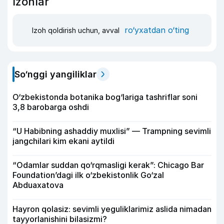
Izohlar
ro‘yxatdan o‘ting
Izoh qoldirish uchun, avval
So‘nggi yangiliklar
O‘zbekistonda botanika bog‘lariga tashriflar soni
3,8 barobarga oshdi
“U Habibning ashaddiy muxlisi” — Trampning sevimli
jangchilari kim ekani aytildi
“Odamlar suddan qo‘rqmasligi kerak”: Chicago Bar
Foundation’dagi ilk o‘zbekistonlik Go‘zal
Abduaxatova
Hayron qolasiz: sevimli yeguliklarimiz aslida nimadan
tayyorlanishini bilasizmi?