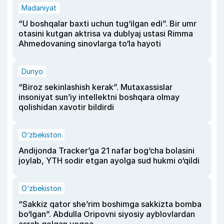
Madaniyat
“U boshqalar baxti uchun tug‘ilgan edi”. Bir umr
otasini kutgan aktrisa va dublyaj ustasi Rimma
Ahmedovaning sinovlarga to‘la hayoti
Dunyo
“Biroz sekinlashish kerak”. Mutaxassislar
insoniyat sun’iy intellektni boshqara olmay
qolishidan xavotir bildirdi
O‘zbekiston
Andijonda Tracker’ga 21 nafar bog‘cha bolasini
joylab, YTH sodir etgan ayolga sud hukmi o‘qildi
O‘zbekiston
“Sakkiz qator she’rim boshimga sakkizta bomba
bo‘lgan”. Abdulla Oripovni siyosiy ayblovlardan
asrab qolgan voqea