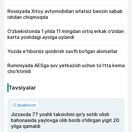
Rossiyada Xitoy avtomobillari sifatsiz benzin sabab
ishdan chiqmoqda
O‘zbekistonda 1 yilda 11 mingdan ortiq erkak o‘zidan
katta yoshdagi ayolga uylandi
Yozda e’tiborsiz qoldirish xavfli bo‘lgan alomatlar
Ruminiyada AESga suv yetkazish uchun toʻrtta kema
choʻktirildi
Tavsiyalar
O‘zbekiston
Jizzaxda 77 yoshli taksichini qo‘y sotib olish
bahonasida yaylovga olib borib o‘ldirgan yigit 20
yilga qamaldi