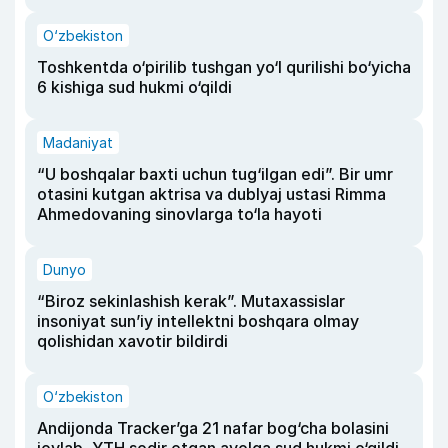
O‘zbekiston
Toshkentda o‘pirilib tushgan yo‘l qurilishi bo‘yicha
6 kishiga sud hukmi o‘qildi
Madaniyat
“U boshqalar baxti uchun tug‘ilgan edi”. Bir umr
otasini kutgan aktrisa va dublyaj ustasi Rimma
Ahmedovaning sinovlarga to‘la hayoti
Dunyo
“Biroz sekinlashish kerak”. Mutaxassislar
insoniyat sun’iy intellektni boshqara olmay
qolishidan xavotir bildirdi
O‘zbekiston
Andijonda Tracker’ga 21 nafar bog‘cha bolasini
joylab, YTH sodir etgan ayolga sud hukmi o‘qildi