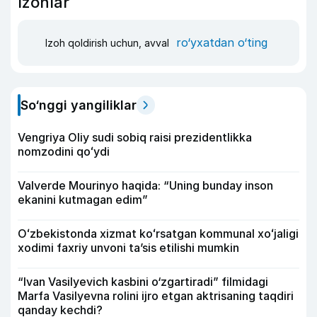
Izohlar
ro‘yxatdan o‘ting
Izoh qoldirish uchun, avval
So‘nggi yangiliklar
Vengriya Oliy sudi sobiq raisi prezidentlikka
nomzodini qoʻydi
Valverde Mourinyo haqida: “Uning bunday inson
ekanini kutmagan edim”
Oʻzbekistonda xizmat koʻrsatgan kommunal xoʻjaligi
xodimi faxriy unvoni taʼsis etilishi mumkin
“Ivan Vasilyevich kasbini o‘zgartiradi” filmidagi
Marfa Vasilyevna rolini ijro etgan aktrisaning taqdiri
qanday kechdi?