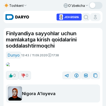
Toshkent
O‘zbekcha
Finlyandiya sayyohlar uchun
mamlakatga kirish qoidalarini
soddalashtirmoqchi
Dunyo
13:43 / 11.09.2020
1738
0
0
Nigora A'loyeva