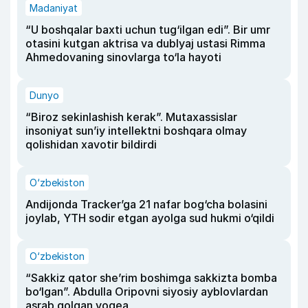
Madaniyat
“U boshqalar baxti uchun tug‘ilgan edi”. Bir umr
otasini kutgan aktrisa va dublyaj ustasi Rimma
Ahmedovaning sinovlarga to‘la hayoti
Dunyo
“Biroz sekinlashish kerak”. Mutaxassislar
insoniyat sun’iy intellektni boshqara olmay
qolishidan xavotir bildirdi
O‘zbekiston
Andijonda Tracker’ga 21 nafar bog‘cha bolasini
joylab, YTH sodir etgan ayolga sud hukmi o‘qildi
O‘zbekiston
“Sakkiz qator she’rim boshimga sakkizta bomba
bo‘lgan”. Abdulla Oripovni siyosiy ayblovlardan
asrab qolgan voqea