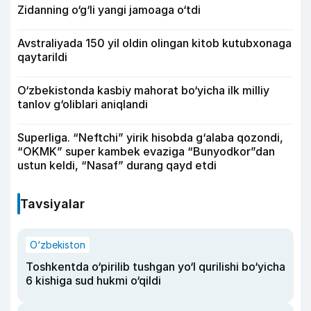
Zidanning o‘g‘li yangi jamoaga o‘tdi
Avstraliyada 150 yil oldin olingan kitob kutubxonaga
qaytarildi
O‘zbekistonda kasbiy mahorat bo‘yicha ilk milliy
tanlov g‘oliblari aniqlandi
Superliga. “Neftchi” yirik hisobda g‘alaba qozondi,
“OKMK” super kambek evaziga “Bunyodkor”dan
ustun keldi, “Nasaf” durang qayd etdi
Tavsiyalar
O‘zbekiston
Toshkentda o‘pirilib tushgan yo‘l qurilishi bo‘yicha
6 kishiga sud hukmi o‘qildi