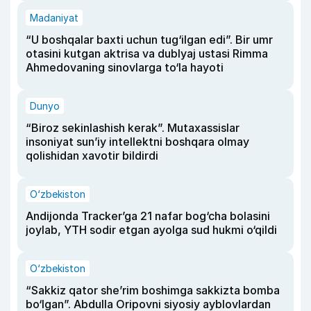
Madaniyat
“U boshqalar baxti uchun tug‘ilgan edi”. Bir umr
otasini kutgan aktrisa va dublyaj ustasi Rimma
Ahmedovaning sinovlarga to‘la hayoti
Dunyo
“Biroz sekinlashish kerak”. Mutaxassislar
insoniyat sun’iy intellektni boshqara olmay
qolishidan xavotir bildirdi
O‘zbekiston
Andijonda Tracker’ga 21 nafar bog‘cha bolasini
joylab, YTH sodir etgan ayolga sud hukmi o‘qildi
O‘zbekiston
“Sakkiz qator she’rim boshimga sakkizta bomba
bo‘lgan”. Abdulla Oripovni siyosiy ayblovlardan