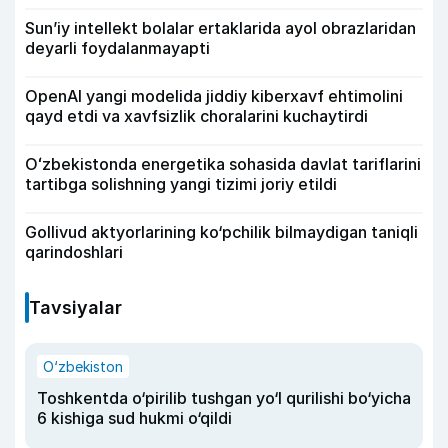
Sun’iy intellekt bolalar ertaklarida ayol obrazlaridan
deyarli foydalanmayapti
OpenAI yangi modelida jiddiy kiberxavf ehtimolini
qayd etdi va xavfsizlik choralarini kuchaytirdi
Oʻzbekistonda energetika sohasida davlat tariflarini
tartibga solishning yangi tizimi joriy etildi
Gollivud aktyorlarining ko‘pchilik bilmaydigan taniqli
qarindoshlari
Tavsiyalar
O‘zbekiston
Toshkentda o‘pirilib tushgan yo‘l qurilishi bo‘yicha
6 kishiga sud hukmi o‘qildi