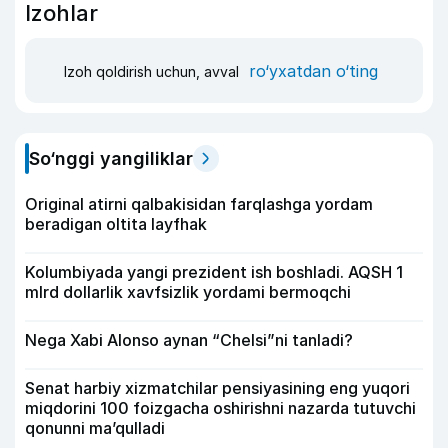
Izohlar
ro‘yxatdan o‘ting
Izoh qoldirish uchun, avval
So‘nggi yangiliklar
Original atirni qalbakisidan farqlashga yordam
beradigan oltita layfhak
Kolumbiyada yangi prezident ish boshladi. AQSH 1
mlrd dollarlik xavfsizlik yordami bermoqchi
Nega Xabi Alonso aynan “Chelsi”ni tanladi?
Senat harbiy xizmatchilar pensiyasining eng yuqori
miqdorini 100 foizgacha oshirishni nazarda tutuvchi
qonunni ma’qulladi