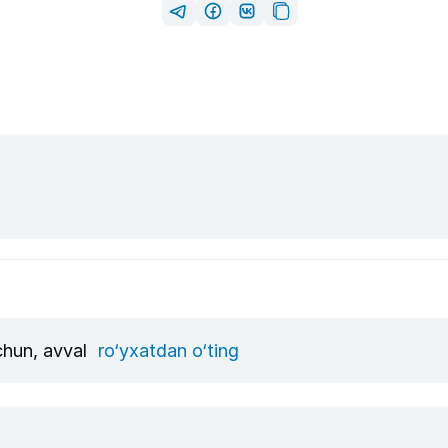
uchun, avval
ro‘yxatdan o‘ting