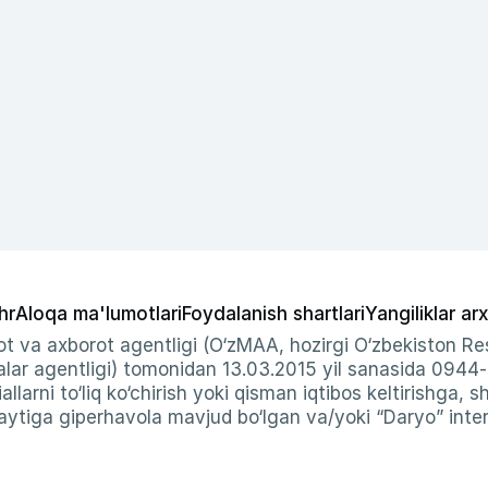
hr
Aloqa ma'lumotlari
Foydalanish shartlari
Yangiliklar arx
t va axborot agentligi (O‘zMAA, hozirgi O‘zbekiston Res
ar agentligi) tomonidan 13.03.2015 yil sanasida 0944
allarni to‘liq ko‘chirish yoki qisman iqtibos keltirishga, 
ytiga giperhavola mavjud bo‘lgan va/yoki “Daryo” intern