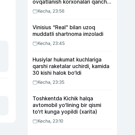
ovqatlanish korxonalari qancha
soliq toʻlagani ochiqlandi
Kecha, 23:56
Vinisius “Real” bilan uzoq
muddatli shartnoma imzoladi
Kecha, 23:45
Husiylar hukumat kuchlariga
qarshi raketalar uchirdi, kamida
30 kishi halok bo‘ldi
Kecha, 23:35
Toshkentda Kichik halqa
avtomobil yo‘lining bir qismi
to‘rt kunga yopildi (xarita)
Kecha, 23:10