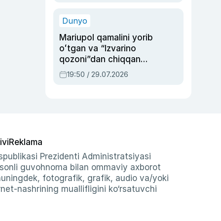
qolgan voqea
Dunyo
Mariupol qamalini yorib
oʻtgan va “Izvarino
qozoni”dan chiqqan
qahramon — Ukraina
19:50 / 29.07.2026
armiyasi bosh
qoʻmondoni Drapatiy
haqida
ivi
Reklama
publikasi Prezidenti Administratsiyasi
-sonli guvohnoma bilan ommaviy axborot
shuningdek, fotografik, grafik, audio va/yoki
et-nashrining muallifligini ko‘rsatuvchi