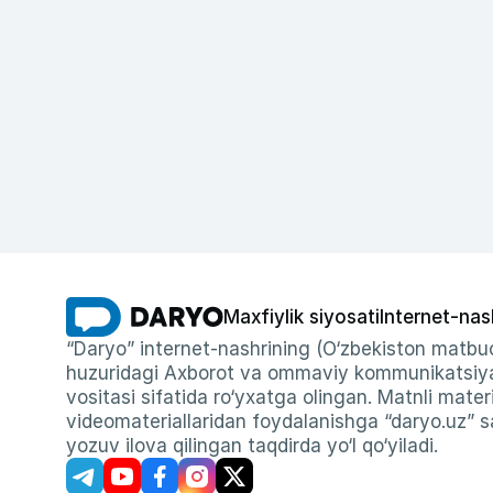
Maxfiylik siyosati
Internet-nas
“Daryo” internet-nashrining (O‘zbekiston matbuo
huzuridagi Axborot va ommaviy kommunikatsiyal
vositasi sifatida ro‘yxatga olingan. Matnli materi
videomateriallaridan foydalanishga “daryo.uz” sa
yozuv ilova qilingan taqdirda yo‘l qo‘yiladi.