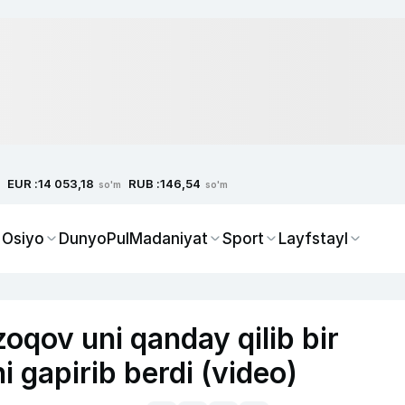
EUR :
RUB :
14 053,18
146,54
so'm
so'm
 Osiyo
Dunyo
Pul
Madaniyat
Sport
Layfstayl
oqov uni qanday qilib bir
i gapirib berdi (video)