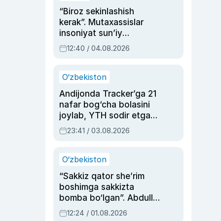
“Biroz sekinlashish
kerak”. Mutaxassislar
insoniyat sun’iy
intellektni boshqara
12:40 / 04.08.2026
olmay qolishidan xavotir
bildirdi
O‘zbekiston
Andijonda Tracker’ga 21
nafar bog‘cha bolasini
joylab, YTH sodir etgan
ayolga sud hukmi o‘qildi
23:41 / 03.08.2026
O‘zbekiston
“Sakkiz qator she’rim
boshimga sakkizta
bomba bo‘lgan”. Abdulla
Oripovni siyosiy
12:24 / 01.08.2026
ayblovlardan asrab