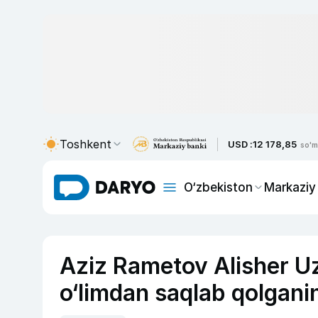
Toshkent
USD :
12 178,85
so'm
O‘zbekiston
Markaziy
Aziz Rametov Alisher Uz
o‘limdan saqlab qolganin