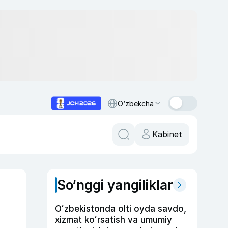
O‘zbekcha
Kabinet
So‘nggi yangiliklar
Oʻzbekistonda olti oyda savdo,
xizmat koʻrsatish va umumiy