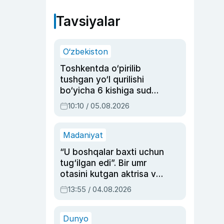
Tavsiyalar
O‘zbekiston
Toshkentda o‘pirilib
tushgan yo‘l qurilishi
bo‘yicha 6 kishiga sud
hukmi o‘qildi
10:10 / 05.08.2026
Madaniyat
“U boshqalar baxti uchun
tug‘ilgan edi”. Bir umr
otasini kutgan aktrisa va
dublyaj ustasi Rimma
13:55 / 04.08.2026
Ahmedovaning
sinovlarga to‘la hayoti
Dunyo