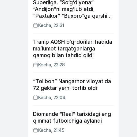
Superliga. “So‘g‘diyona”
“Andijon”ni mag‘lub etdi,
“Paxtakor” “Buxoro”ga qarshi
bahsda g‘alabani qo‘ldan
Kecha, 22:31
chiqardi
Tramp AQSH o‘q-dorilari haqida
ma’lumot tarqatganlarga
qamoq bilan tahdid qildi
Kecha, 22:28
“Tolibon” Nangarhor viloyatida
72 gektar yerni tortib oldi
Kecha, 22:04
Diomande “Real” tarixidagi eng
qimmat futbolchiga aylandi
Kecha, 21:45