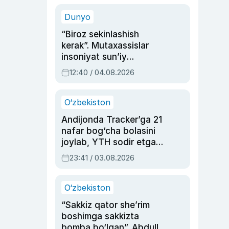
sinovlarga to‘la hayoti
Dunyo
“Biroz sekinlashish
kerak”. Mutaxassislar
insoniyat sun’iy
intellektni boshqara
12:40 / 04.08.2026
olmay qolishidan xavotir
bildirdi
O‘zbekiston
Andijonda Tracker’ga 21
nafar bog‘cha bolasini
joylab, YTH sodir etgan
ayolga sud hukmi o‘qildi
23:41 / 03.08.2026
O‘zbekiston
“Sakkiz qator she’rim
boshimga sakkizta
bomba bo‘lgan”. Abdulla