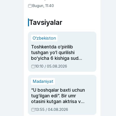
Bugun, 11:40
Tavsiyalar
O‘zbekiston
Toshkentda o‘pirilib
tushgan yo‘l qurilishi
bo‘yicha 6 kishiga sud
hukmi o‘qildi
10:10 / 05.08.2026
Madaniyat
“U boshqalar baxti uchun
tug‘ilgan edi”. Bir umr
otasini kutgan aktrisa va
dublyaj ustasi Rimma
13:55 / 04.08.2026
Ahmedovaning