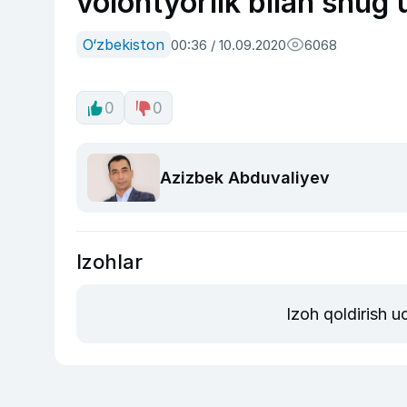
volontyorlik bilan shug‘
O‘zbekiston
00:36 / 10.09.2020
6068
0
0
Azizbek Abduvaliyev
Izohlar
Izoh qoldirish 