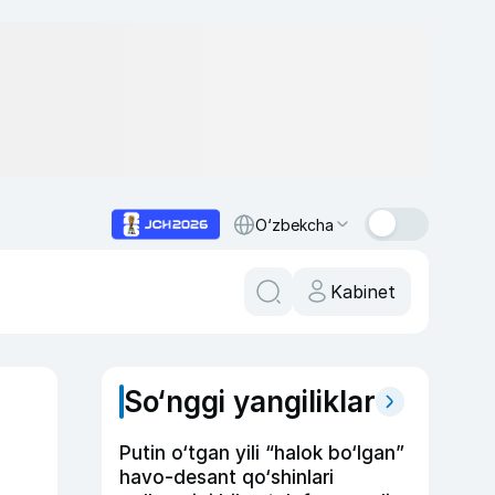
O‘zbekcha
Kabinet
So‘nggi yangiliklar
Putin o‘tgan yili “halok bo‘lgan”
havo-desant qo‘shinlari