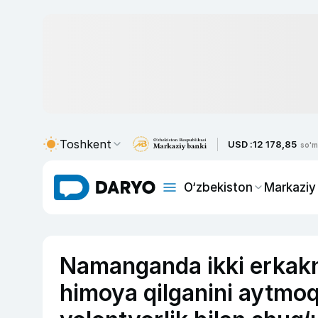
Toshkent
USD :
12 178,85
so'm
O‘zbekiston
Markaziy
Namanganda ikki erkakni
himoya qilganini aytmo