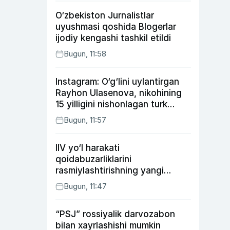
O‘zbekiston Jurnalistlar
uyushmasi qoshida Blogerlar
ijodiy kengashi tashkil etildi
Bugun, 11:58
Instagram: O‘g‘lini uylantirgan
Rayhon Ulasenova, nikohining
15 yilligini nishonlagan turk
aktyorlari va Kamelot qasriga
Bugun, 11:57
sayohat qilgan Zebo Rahimova
IIV yo‘l harakati
qoidabuzarliklarini
rasmiylashtirishning yangi
tartibini taklif qildi
Bugun, 11:47
“PSJ” rossiyalik darvozabon
bilan xayrlashishi mumkin