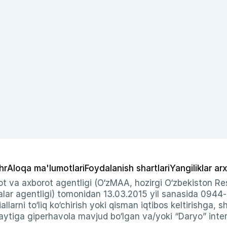
hr
Aloqa ma'lumotlari
Foydalanish shartlari
Yangiliklar arx
t va axborot agentligi (O‘zMAA, hozirgi O‘zbekiston Res
ar agentligi) tomonidan 13.03.2015 yil sanasida 0944
allarni to‘liq ko‘chirish yoki qisman iqtibos keltirishga, 
ytiga giperhavola mavjud bo‘lgan va/yoki “Daryo” intern