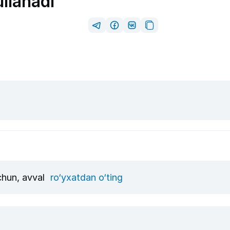
ullanadi
uchun, avval
ro‘yxatdan o‘ting