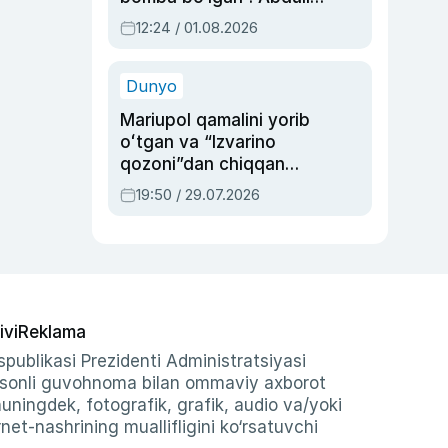
Oripovni siyosiy
12:24 / 01.08.2026
ayblovlardan asrab
qolgan voqea
Dunyo
Mariupol qamalini yorib
oʻtgan va “Izvarino
qozoni”dan chiqqan
qahramon — Ukraina
19:50 / 29.07.2026
armiyasi bosh
qoʻmondoni Drapatiy
haqida
ivi
Reklama
publikasi Prezidenti Administratsiyasi
-sonli guvohnoma bilan ommaviy axborot
shuningdek, fotografik, grafik, audio va/yoki
et-nashrining muallifligini ko‘rsatuvchi