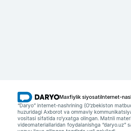
Maxfiylik siyosati
Internet-nas
“Daryo” internet-nashrining (O‘zbekiston matbuo
huzuridagi Axborot va ommaviy kommunikatsiyal
vositasi sifatida ro‘yxatga olingan. Matnli materi
videomateriallaridan foydalanishga “daryo.uz” sa