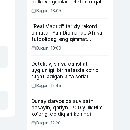
polkovnigi bilan telefon orqali
suhbatlashdi
Bugun, 13:05
“Real Madrid” tarixiy rekord
o‘rnatdi: Yan Diomande Afrika
futbolidagi eng qimmat
transferga aylandi
Bugun, 13:00
Detektiv, sir va dahshat
uyg‘unligi: bir nafasda ko‘rib
tugatiladigan 3 ta serial
Bugun, 12:45
Dunay daryosida suv sathi
pasayib, qariyb 1700 yillik Rim
ko‘prigi qoldiqlari ko‘rindi
Bugun, 12:20