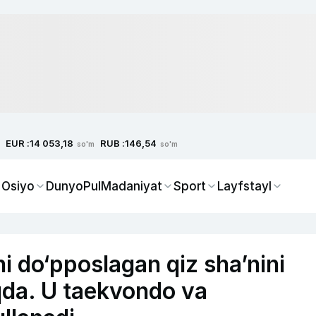
EUR :
RUB :
14 053,18
146,54
so'm
so'm
 Osiyo
Dunyo
Pul
Madaniyat
Sport
Layfstayl
 do‘pposlagan qiz sha’nini
qda. U taekvondo va