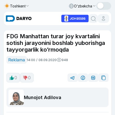
Toshkent
O‘zbekcha
FDG Manhattan turar joy kvartalini
sotish jarayonini boshlab yuborishga
tayyorgarlik ko‘rmoqda
Reklama
14:00 / 08.09.2020
948
0
0
Munojot Adilova