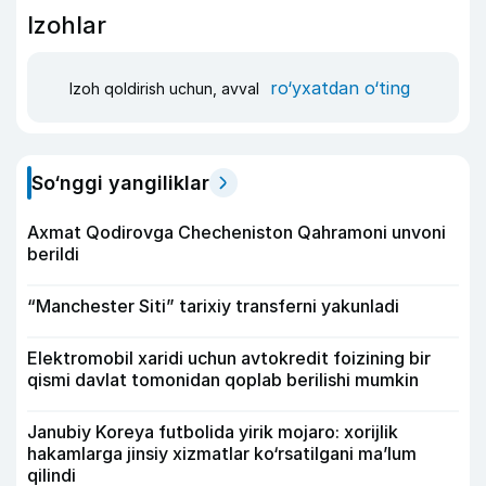
Izohlar
ro‘yxatdan o‘ting
Izoh qoldirish uchun, avval
So‘nggi yangiliklar
Axmat Qodirovga Checheniston Qahramoni unvoni
berildi
“Manchester Siti” tarixiy transferni yakunladi
Elektromobil xaridi uchun avtokredit foizining bir
qismi davlat tomonidan qoplab berilishi mumkin
Janubiy Koreya futbolida yirik mojaro: xorijlik
hakamlarga jinsiy xizmatlar ko‘rsatilgani ma’lum
qilindi