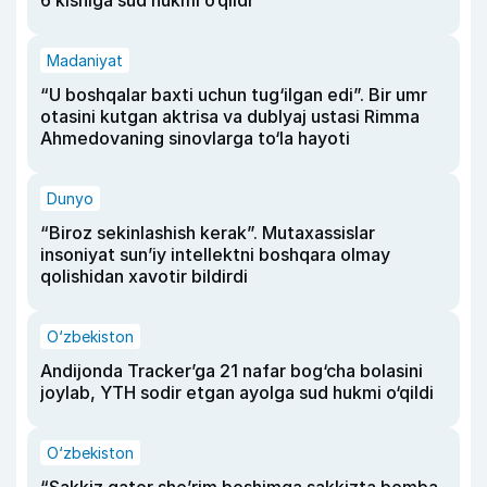
6 kishiga sud hukmi o‘qildi
Madaniyat
“U boshqalar baxti uchun tug‘ilgan edi”. Bir umr
otasini kutgan aktrisa va dublyaj ustasi Rimma
Ahmedovaning sinovlarga to‘la hayoti
Dunyo
“Biroz sekinlashish kerak”. Mutaxassislar
insoniyat sun’iy intellektni boshqara olmay
qolishidan xavotir bildirdi
O‘zbekiston
Andijonda Tracker’ga 21 nafar bog‘cha bolasini
joylab, YTH sodir etgan ayolga sud hukmi o‘qildi
O‘zbekiston