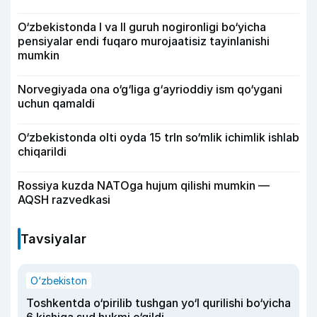
O‘zbekistonda I va II guruh nogironligi bo‘yicha
pensiyalar endi fuqaro murojaatisiz tayinlanishi
mumkin
Norvegiyada ona o‘g‘liga g‘ayrioddiy ism qo‘ygani
uchun qamaldi
O‘zbekistonda olti oyda 15 trln so‘mlik ichimlik ishlab
chiqarildi
Rossiya kuzda NATOga hujum qilishi mumkin —
AQSH razvedkasi
Tavsiyalar
O‘zbekiston
Toshkentda o‘pirilib tushgan yo‘l qurilishi bo‘yicha