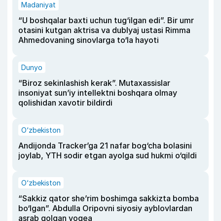
Madaniyat
“U boshqalar baxti uchun tug‘ilgan edi”. Bir umr
otasini kutgan aktrisa va dublyaj ustasi Rimma
Ahmedovaning sinovlarga to‘la hayoti
Dunyo
“Biroz sekinlashish kerak”. Mutaxassislar
insoniyat sun’iy intellektni boshqara olmay
qolishidan xavotir bildirdi
O‘zbekiston
Andijonda Tracker’ga 21 nafar bog‘cha bolasini
joylab, YTH sodir etgan ayolga sud hukmi o‘qildi
O‘zbekiston
“Sakkiz qator she’rim boshimga sakkizta bomba
bo‘lgan”. Abdulla Oripovni siyosiy ayblovlardan
asrab qolgan voqea