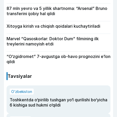
87 mln yevro va 5 yillik shartnoma: “Arsenal” Bruno
transferini ijobiy hal qildi
Xitoyga kirish va chiqish qoidalari kuchaytiriladi
Marvel “Qasoskorlar: Doktor Dum” filmining ilk
treylerini namoyish etdi
“O‘zgidromet” 7-avgustga ob-havo prognozini e’lon
qildi
Tavsiyalar
O‘zbekiston
Toshkentda o‘pirilib tushgan yo‘l qurilishi bo‘yicha
6 kishiga sud hukmi o‘qildi