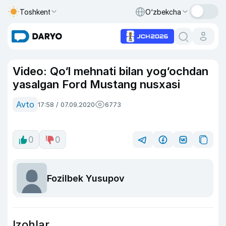
Toshkent
O‘zbekcha
Video: Qo‘l mehnati bilan yog‘ochdan
yasalgan Ford Mustang nusxasi
Avto
17:58 / 07.09.2020
6773
0
0
Fozilbek Yusupov
Izohlar