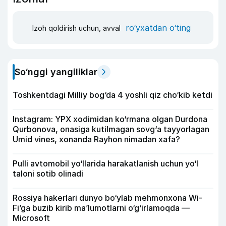
ro‘yxatdan o‘ting
Izoh qoldirish uchun, avval
So‘nggi yangiliklar
Toshkentdagi Milliy bog‘da 4 yoshli qiz cho‘kib ketdi
Instagram: YPX xodimidan ko‘rmana olgan Durdona
Qurbonova, onasiga kutilmagan sovg‘a tayyorlagan
Umid vines, xonanda Rayhon nimadan xafa?
Pulli avtomobil yo‘llarida harakatlanish uchun yo‘l
taloni sotib olinadi
Rossiya hakerlari dunyo bo‘ylab mehmonxona Wi-
Fi’ga buzib kirib ma’lumotlarni o‘g‘irlamoqda —
Microsoft