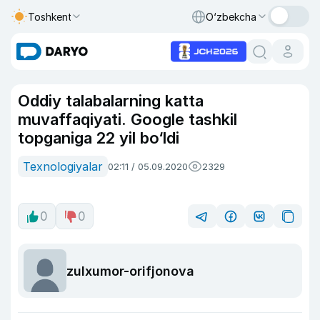
Toshkent
O‘zbekcha
Oddiy talabalarning katta
muvaffaqiyati. Google tashkil
topganiga 22 yil bo‘ldi
Texnologiyalar
02:11 / 05.09.2020
2329
0
0
zulxumor-orifjonova