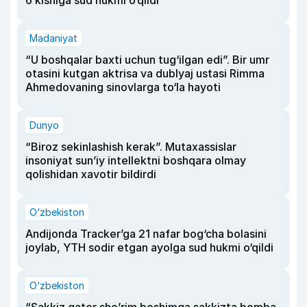
6 kishiga sud hukmi o‘qildi
Madaniyat
“U boshqalar baxti uchun tug‘ilgan edi”. Bir umr
otasini kutgan aktrisa va dublyaj ustasi Rimma
Ahmedovaning sinovlarga to‘la hayoti
Dunyo
“Biroz sekinlashish kerak”. Mutaxassislar
insoniyat sun’iy intellektni boshqara olmay
qolishidan xavotir bildirdi
O‘zbekiston
Andijonda Tracker’ga 21 nafar bog‘cha bolasini
joylab, YTH sodir etgan ayolga sud hukmi o‘qildi
O‘zbekiston