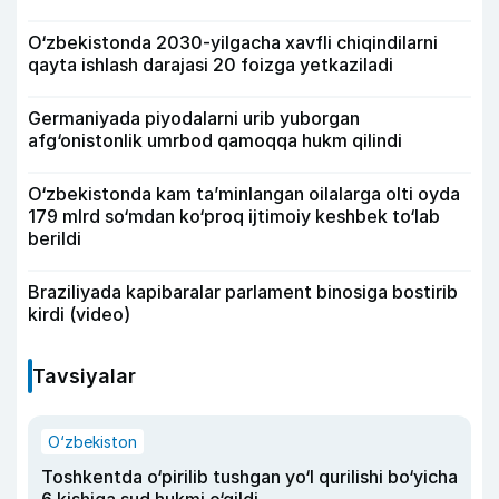
O‘zbekistonda 2030-yilgacha xavfli chiqindilarni
qayta ishlash darajasi 20 foizga yetkaziladi
Germaniyada piyodalarni urib yuborgan
afg‘onistonlik umrbod qamoqqa hukm qilindi
O‘zbekistonda kam ta’minlangan oilalarga olti oyda
179 mlrd so‘mdan ko‘proq ijtimoiy keshbek to‘lab
berildi
Braziliyada kapibaralar parlament binosiga bostirib
kirdi (video)
Tavsiyalar
O‘zbekiston
Toshkentda o‘pirilib tushgan yo‘l qurilishi bo‘yicha