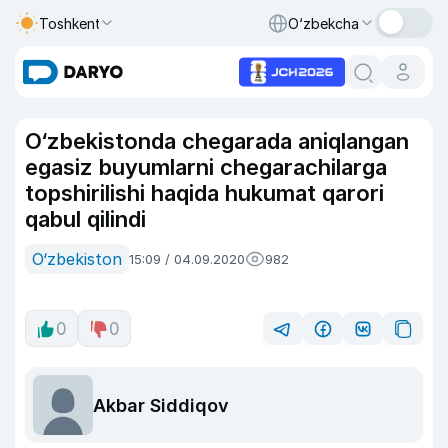
Toshkent
O‘zbekcha
O‘zbekistonda chegarada aniqlangan
egasiz buyumlarni chegarachilarga
topshirilishi haqida hukumat qarori
qabul qilindi
O‘zbekiston
15:09 / 04.09.2020
982
0
0
Akbar Siddiqov