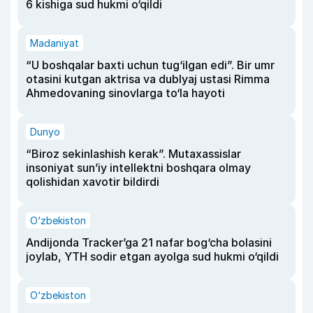
6 kishiga sud hukmi o‘qildi
Madaniyat
“U boshqalar baxti uchun tug‘ilgan edi”. Bir umr
otasini kutgan aktrisa va dublyaj ustasi Rimma
Ahmedovaning sinovlarga to‘la hayoti
Dunyo
“Biroz sekinlashish kerak”. Mutaxassislar
insoniyat sun’iy intellektni boshqara olmay
qolishidan xavotir bildirdi
O‘zbekiston
Andijonda Tracker’ga 21 nafar bog‘cha bolasini
joylab, YTH sodir etgan ayolga sud hukmi o‘qildi
O‘zbekiston