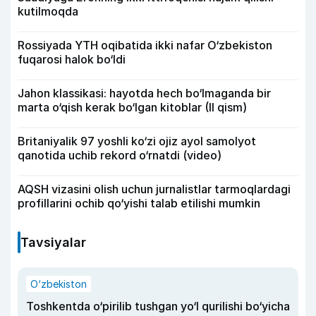
kutilmoqda
Rossiyada YTH oqibatida ikki nafar O‘zbekiston
fuqarosi halok bo‘ldi
Jahon klassikasi: hayotda hech bo‘lmaganda bir
marta o‘qish kerak bo‘lgan kitoblar (II qism)
Britaniyalik 97 yoshli ko‘zi ojiz ayol samolyot
qanotida uchib rekord o‘rnatdi (video)
AQSH vizasini olish uchun jurnalistlar tarmoqlardagi
profillarini ochib qo‘yishi talab etilishi mumkin
Tavsiyalar
O‘zbekiston
Toshkentda o‘pirilib tushgan yo‘l qurilishi bo‘yicha