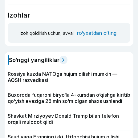
Izohlar
ro‘yxatdan o‘ting
Izoh qoldirish uchun, avval
So‘nggi yangiliklar
Rossiya kuzda NATOga hujum qilishi mumkin —
AQSH razvedkasi
Buxoroda fuqaroni biryo‘la 4-kursdan o’qishga kiritib
qo’yish evaziga 26 mln so’m olgan shaxs ushlandi
Shavkat Mirziyoyev Donald Tramp bilan telefon
orqali muloqot qildi
Saudiyaga Eronning ikki ittifoqchisi hujum qilishi