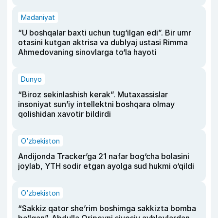
Madaniyat
“U boshqalar baxti uchun tug‘ilgan edi”. Bir umr
otasini kutgan aktrisa va dublyaj ustasi Rimma
Ahmedovaning sinovlarga to‘la hayoti
Dunyo
“Biroz sekinlashish kerak”. Mutaxassislar
insoniyat sun’iy intellektni boshqara olmay
qolishidan xavotir bildirdi
O‘zbekiston
Andijonda Tracker’ga 21 nafar bog‘cha bolasini
joylab, YTH sodir etgan ayolga sud hukmi o‘qildi
O‘zbekiston
“Sakkiz qator she’rim boshimga sakkizta bomba