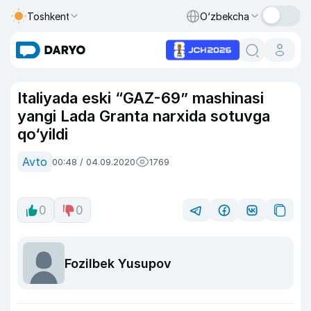
Toshkent
O‘zbekcha
Italiyada eski “GAZ-69” mashinasi
yangi Lada Granta narxida sotuvga
qo‘yildi
Avto
00:48 / 04.09.2020
1769
0
0
Fozilbek Yusupov