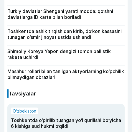
Turkiy davlatlar Shengeni yaratilmoqda: qo‘shni
davlatlarga ID karta bilan boriladi
Toshkentda eshik tirqishidan kirib, do‘kon kassasini
tunagan o‘smir jinoyat ustida ushlandi
Shimoliy Koreya Yapon dengizi tomon ballistik
raketa uchirdi
Mashhur rollari bilan tanilgan aktyorlarning ko‘pchilik
bilmaydigan obrazlari
Tavsiyalar
O‘zbekiston
Toshkentda o‘pirilib tushgan yo‘l qurilishi bo‘yicha
6 kishiga sud hukmi o‘qildi