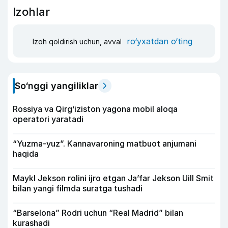
Izohlar
ro‘yxatdan o‘ting
Izoh qoldirish uchun, avval
So‘nggi yangiliklar
Rossiya va Qirg‘iziston yagona mobil aloqa
operatori yaratadi
“Yuzma-yuz”. Kannavaroning matbuot anjumani
haqida
Maykl Jekson rolini ijro etgan Ja’far Jekson Uill Smit
bilan yangi filmda suratga tushadi
“Barselona” Rodri uchun “Real Madrid” bilan
kurashadi