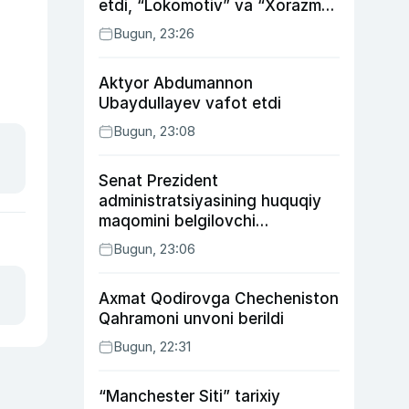
etdi, “Lokomotiv” va “Xorazm”
uyda g‘alaba qozondi
Bugun, 23:26
Aktyor Abdu­mannon
Ubaydullayev vafot etdi
Bugun, 23:08
Senat Prezident
administratsiyasining huquqiy
maqomini belgilovchi
konstitutsiyaviy qonunni
Bugun, 23:06
ma’qulladi
Axmat Qodirovga Checheniston
Qahramoni unvoni berildi
Bugun, 22:31
“Manchester Siti” tarixiy