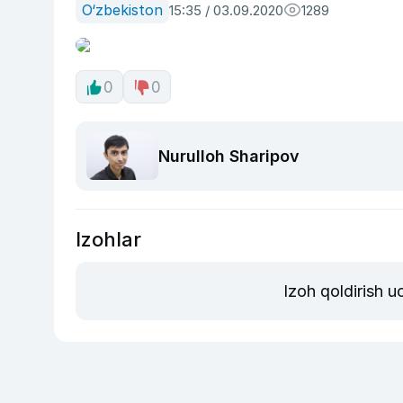
O‘zbekiston
15:35 / 03.09.2020
1289
0
0
Nurulloh Sharipov
Izohlar
Izoh qoldirish 