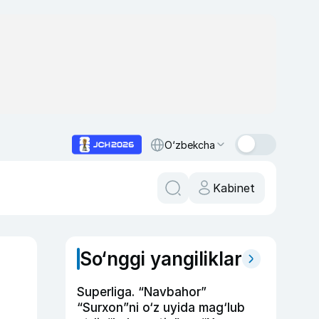
O‘zbekcha
Kabinet
So‘nggi yangiliklar
Superliga. “Navbahor”
“Surxon”ni o‘z uyida mag‘lub