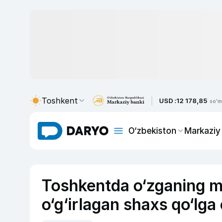
Toshkent
USD :
12 178,85
so'm
O‘zbekiston
Markaziy
Toshkentda o‘zganing m
o‘g‘irlagan shaxs qo‘lga 