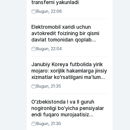
transferni yakunladi
Bugun, 22:06
Elektromobil xaridi uchun
avtokredit foizining bir qismi
davlat tomonidan qoplab
berilishi mumkin
Bugun, 22:04
Janubiy Koreya futbolida yirik
mojaro: xorijlik hakamlarga jinsiy
xizmatlar ko‘rsatilgani ma’lum
qilindi
Bugun, 21:35
O‘zbekistonda I va II guruh
nogironligi bo‘yicha pensiyalar
endi fuqaro murojaatisiz
tayinlanishi mumkin
Bugun, 21:30