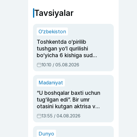
Tavsiyalar
O‘zbekiston
Toshkentda o‘pirilib
tushgan yo‘l qurilishi
bo‘yicha 6 kishiga sud
hukmi o‘qildi
10:10 / 05.08.2026
Madaniyat
“U boshqalar baxti uchun
tug‘ilgan edi”. Bir umr
otasini kutgan aktrisa va
dublyaj ustasi Rimma
13:55 / 04.08.2026
Ahmedovaning
sinovlarga to‘la hayoti
Dunyo