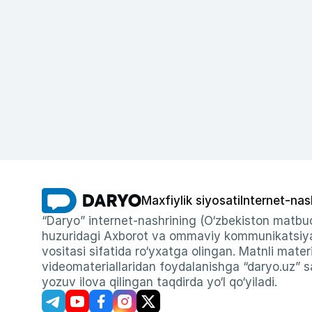
Maxfiylik siyosati
Internet-nas
“Daryo” internet-nashrining (O‘zbekiston matbuo
huzuridagi Axborot va ommaviy kommunikatsiyal
vositasi sifatida ro‘yxatga olingan. Matnli materi
videomateriallaridan foydalanishga “daryo.uz” sa
yozuv ilova qilingan taqdirda yo‘l qo‘yiladi.