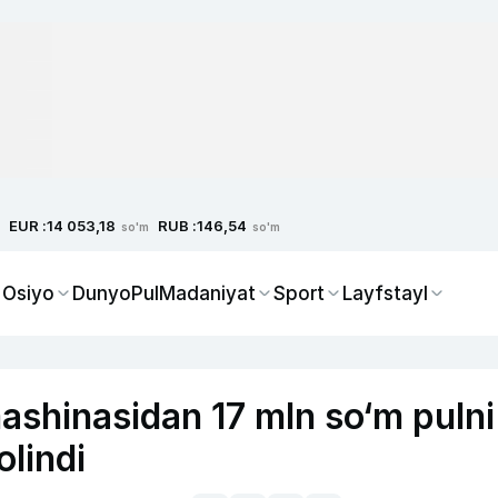
EUR :
RUB :
14 053,18
146,54
so'm
so'm
 Osiyo
Dunyo
Pul
Madaniyat
Sport
Layfstayl
ashinasidan 17 mln so‘m pulni
olindi