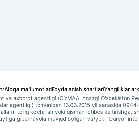
hr
Aloqa ma'lumotlari
Foydalanish shartlari
Yangiliklar arx
t va axborot agentligi (O‘zMAA, hozirgi O‘zbekiston Res
ar agentligi) tomonidan 13.03.2015 yil sanasida 0944
allarni to‘liq ko‘chirish yoki qisman iqtibos keltirishga, 
ytiga giperhavola mavjud bo‘lgan va/yoki “Daryo” intern