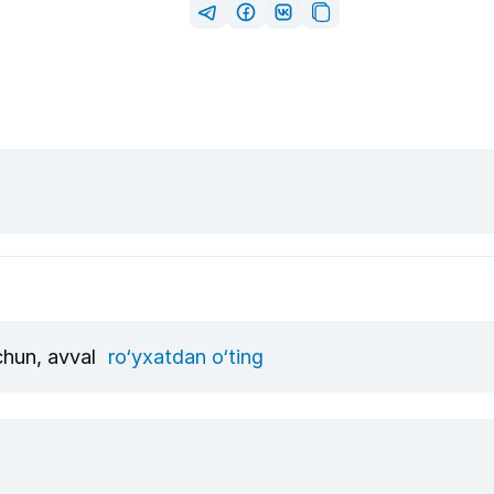
uchun, avval
ro‘yxatdan o‘ting