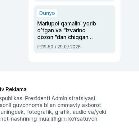
qolgan voqea
Dunyo
Mariupol qamalini yorib
oʻtgan va “Izvarino
qozoni”dan chiqqan
qahramon — Ukraina
19:50 / 29.07.2026
armiyasi bosh
qoʻmondoni Drapatiy
haqida
ivi
Reklama
publikasi Prezidenti Administratsiyasi
-sonli guvohnoma bilan ommaviy axborot
shuningdek, fotografik, grafik, audio va/yoki
et-nashrining muallifligini ko‘rsatuvchi