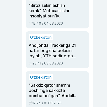
“Biroz sekinlashish
kerak”. Mutaxassislar
insoniyat sun’iy
intellektni boshqara
12:40 / 04.08.2026
olmay qolishidan xavotir
bildirdi
O‘zbekiston
Andijonda Tracker’ga 21
nafar bog‘cha bolasini
joylab, YTH sodir etgan
ayolga sud hukmi o‘qildi
23:41 / 03.08.2026
O‘zbekiston
“Sakkiz qator she’rim
boshimga sakkizta
bomba bo‘lgan”. Abdulla
Oripovni siyosiy
12:24 / 01.08.2026
ayblovlardan asrab