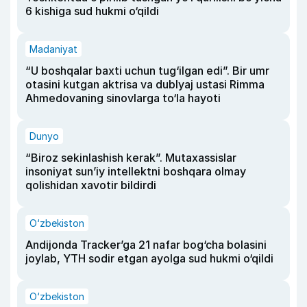
6 kishiga sud hukmi o‘qildi
Madaniyat
“U boshqalar baxti uchun tug‘ilgan edi”. Bir umr
otasini kutgan aktrisa va dublyaj ustasi Rimma
Ahmedovaning sinovlarga to‘la hayoti
Dunyo
“Biroz sekinlashish kerak”. Mutaxassislar
insoniyat sun’iy intellektni boshqara olmay
qolishidan xavotir bildirdi
O‘zbekiston
Andijonda Tracker’ga 21 nafar bog‘cha bolasini
joylab, YTH sodir etgan ayolga sud hukmi o‘qildi
O‘zbekiston