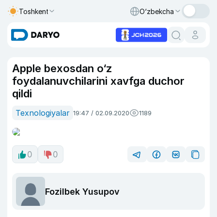
Toshkent
O‘zbekcha
Apple bexosdan o‘z
foydalanuvchilarini xavfga duchor
qildi
Texnologiyalar
19:47 / 02.09.2020
1189
0
0
Fozilbek Yusupov