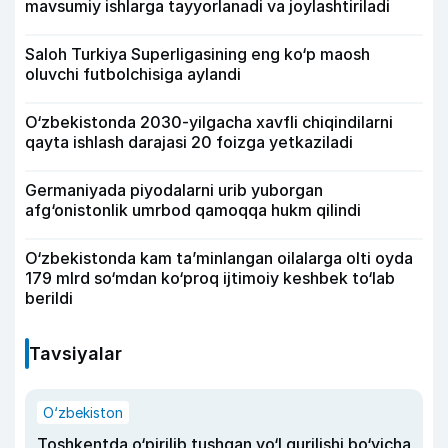
mavsumiy ishlarga tayyorlanadi va joylashtiriladi
Saloh Turkiya Superligasining eng ko‘p maosh
oluvchi futbolchisiga aylandi
O‘zbekistonda 2030-yilgacha xavfli chiqindilarni
qayta ishlash darajasi 20 foizga yetkaziladi
Germaniyada piyodalarni urib yuborgan
afg‘onistonlik umrbod qamoqqa hukm qilindi
O‘zbekistonda kam ta’minlangan oilalarga olti oyda
179 mlrd so‘mdan ko‘proq ijtimoiy keshbek to‘lab
berildi
Tavsiyalar
O‘zbekiston
Toshkentda o‘pirilib tushgan yo‘l qurilishi bo‘yicha