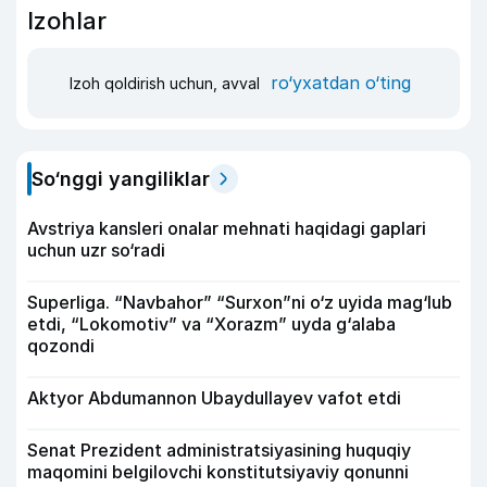
Izohlar
ro‘yxatdan o‘ting
Izoh qoldirish uchun, avval
So‘nggi yangiliklar
Avstriya kansleri onalar mehnati haqidagi gaplari
uchun uzr so‘radi
Superliga. “Navbahor” “Surxon”ni o‘z uyida mag‘lub
etdi, “Lokomotiv” va “Xorazm” uyda g‘alaba
qozondi
Aktyor Abdu­mannon Ubaydullayev vafot etdi
Senat Prezident administratsiyasining huquqiy
maqomini belgilovchi konstitutsiyaviy qonunni