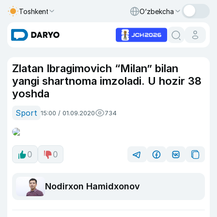
Toshkent
O‘zbekcha
Zlatan Ibragimovich “Milan” bilan
yangi shartnoma imzoladi. U hozir 38
yoshda
Sport
15:00 / 01.09.2020
734
0
0
Nodirxon Hamidxonov