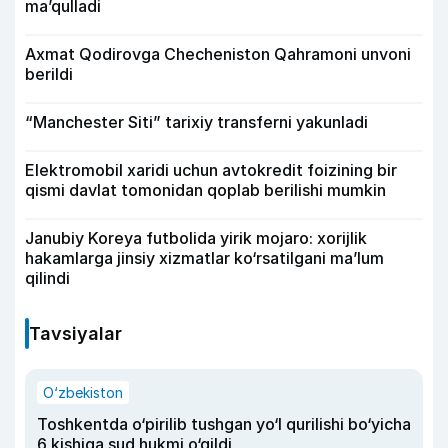
ma’qulladi
Axmat Qodirovga Checheniston Qahramoni unvoni
berildi
“Manchester Siti” tarixiy transferni yakunladi
Elektromobil xaridi uchun avtokredit foizining bir
qismi davlat tomonidan qoplab berilishi mumkin
Janubiy Koreya futbolida yirik mojaro: xorijlik
hakamlarga jinsiy xizmatlar ko‘rsatilgani ma’lum
qilindi
Tavsiyalar
O‘zbekiston
Toshkentda o‘pirilib tushgan yo‘l qurilishi bo‘yicha
6 kishiga sud hukmi o‘qildi