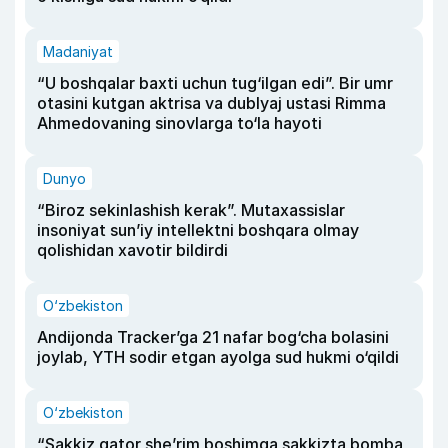
Madaniyat
“U boshqalar baxti uchun tug‘ilgan edi”. Bir umr
otasini kutgan aktrisa va dublyaj ustasi Rimma
Ahmedovaning sinovlarga to‘la hayoti
Dunyo
“Biroz sekinlashish kerak”. Mutaxassislar
insoniyat sun’iy intellektni boshqara olmay
qolishidan xavotir bildirdi
O‘zbekiston
Andijonda Tracker’ga 21 nafar bog‘cha bolasini
joylab, YTH sodir etgan ayolga sud hukmi o‘qildi
O‘zbekiston
“Sakkiz qator she’rim boshimga sakkizta bomba