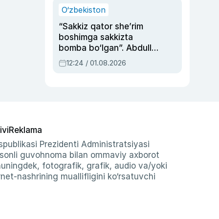
O‘zbekiston
“Sakkiz qator she’rim
boshimga sakkizta
bomba bo‘lgan”. Abdulla
Oripovni siyosiy
12:24 / 01.08.2026
ayblovlardan asrab
qolgan voqea
ivi
Reklama
publikasi Prezidenti Administratsiyasi
-sonli guvohnoma bilan ommaviy axborot
shuningdek, fotografik, grafik, audio va/yoki
et-nashrining muallifligini ko‘rsatuvchi