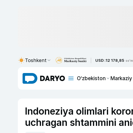
Toshkent
USD :
12 178,85
so'm
O‘zbekiston
Markaziy
Indoneziya olimlari kor
uchragan shtammini ani