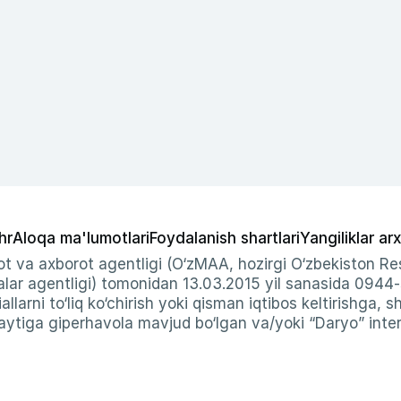
hr
Aloqa ma'lumotlari
Foydalanish shartlari
Yangiliklar arx
t va axborot agentligi (O‘zMAA, hozirgi O‘zbekiston Res
ar agentligi) tomonidan 13.03.2015 yil sanasida 0944
allarni to‘liq ko‘chirish yoki qisman iqtibos keltirishga, 
ytiga giperhavola mavjud bo‘lgan va/yoki “Daryo” intern