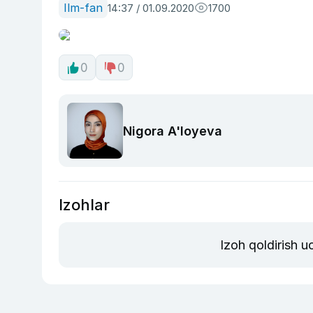
Ilm-fan
14:37 / 01.09.2020
1700
0
0
Nigora A'loyeva
Izohlar
Izoh qoldirish 