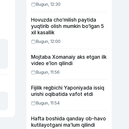
Bugun, 12:30
Hovuzda cho‘milish paytida
yuqtirib olish mumkin bo‘lgan 5
xil kasallik
Bugun, 12:00
Mojtaba Xomanaiy aks etgan ilk
video e’lon qilindi
Bugun, 11:56
Fijilik regbichi Yaponiyada issiq
urishi oqibatida vafot etdi
Bugun, 11:54
Hafta boshida qanday ob-havo
kutilayotgani ma’lum qilindi