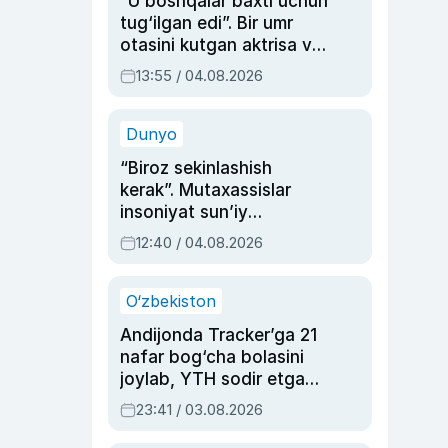
“U boshqalar baxti uchun
tug‘ilgan edi”. Bir umr
otasini kutgan aktrisa va
dublyaj ustasi Rimma
13:55 / 04.08.2026
Ahmedovaning
sinovlarga to‘la hayoti
Dunyo
“Biroz sekinlashish
kerak”. Mutaxassislar
insoniyat sun’iy
intellektni boshqara
12:40 / 04.08.2026
olmay qolishidan xavotir
bildirdi
O‘zbekiston
Andijonda Tracker’ga 21
nafar bog‘cha bolasini
joylab, YTH sodir etgan
ayolga sud hukmi o‘qildi
23:41 / 03.08.2026