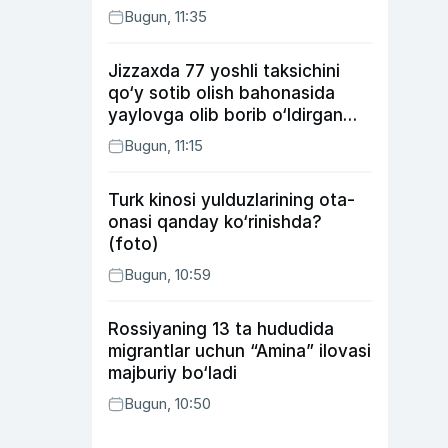
Bugun, 11:35
Jizzaxda 77 yoshli taksichini
qo‘y sotib olish bahonasida
yaylovga olib borib o‘ldirgan
yigit 20 yilga qamaldi
Bugun, 11:15
Turk kinosi yulduzlarining ota-
onasi qanday ko‘rinishda?
(foto)
Bugun, 10:59
Rossiyaning 13 ta hududida
migrantlar uchun “Amina” ilovasi
majburiy bo‘ladi
Bugun, 10:50