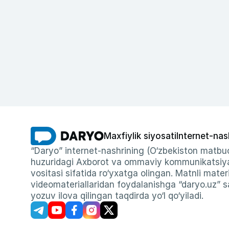
Maxfiylik siyosati
Internet-nas
“Daryo” internet-nashrining (O‘zbekiston matbuo
huzuridagi Axborot va ommaviy kommunikatsiyal
vositasi sifatida ro‘yxatga olingan. Matnli materi
videomateriallaridan foydalanishga “daryo.uz” sa
yozuv ilova qilingan taqdirda yo‘l qo‘yiladi.