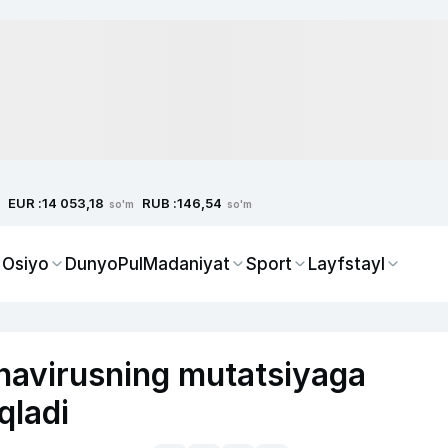
EUR :
RUB :
14 053,18
146,54
so'm
so'm
 Osiyo
Dunyo
Pul
Madaniyat
Sport
Layfstayl
onavirusning mutatsiyaga
qladi