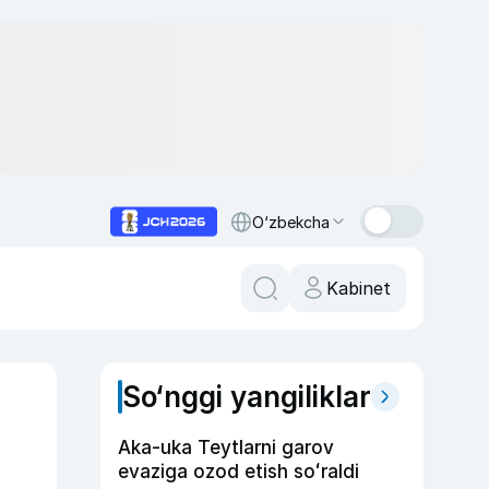
O‘zbekcha
Kabinet
So‘nggi yangiliklar
Aka-uka Teytlarni garov
evaziga ozod etish soʻraldi