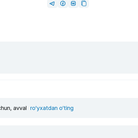
uchun, avval
ro‘yxatdan o‘ting