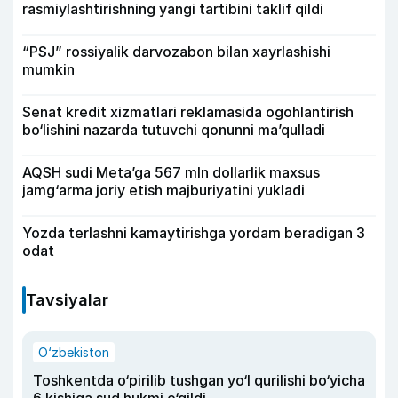
rasmiylashtirishning yangi tartibini taklif qildi
“PSJ” rossiyalik darvozabon bilan xayrlashishi
mumkin
Senat kredit xizmatlari reklamasida ogohlantirish
bo‘lishini nazarda tutuvchi qonunni ma’qulladi
AQSH sudi Meta’ga 567 mln dollarlik maxsus
jamg‘arma joriy etish majburiyatini yukladi
Yozda terlashni kamaytirishga yordam beradigan 3
odat
Tavsiyalar
O‘zbekiston
Toshkentda o‘pirilib tushgan yo‘l qurilishi bo‘yicha