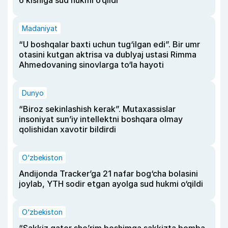
6 kishiga sud hukmi o‘qildi
Madaniyat
“U boshqalar baxti uchun tug‘ilgan edi”. Bir umr
otasini kutgan aktrisa va dublyaj ustasi Rimma
Ahmedovaning sinovlarga to‘la hayoti
Dunyo
“Biroz sekinlashish kerak”. Mutaxassislar
insoniyat sun’iy intellektni boshqara olmay
qolishidan xavotir bildirdi
O‘zbekiston
Andijonda Tracker’ga 21 nafar bog‘cha bolasini
joylab, YTH sodir etgan ayolga sud hukmi o‘qildi
O‘zbekiston