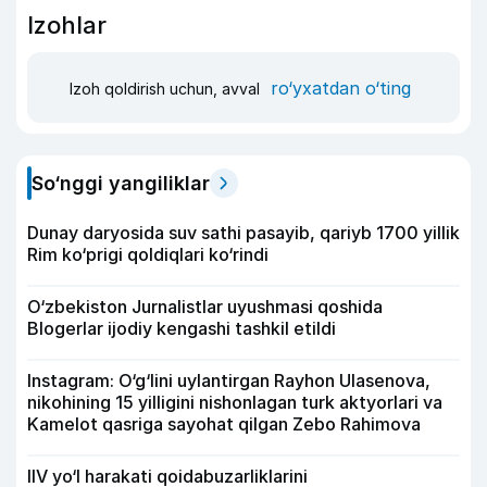
Izohlar
ro‘yxatdan o‘ting
Izoh qoldirish uchun, avval
So‘nggi yangiliklar
Dunay daryosida suv sathi pasayib, qariyb 1700 yillik
Rim ko‘prigi qoldiqlari ko‘rindi
O‘zbekiston Jurnalistlar uyushmasi qoshida
Blogerlar ijodiy kengashi tashkil etildi
Instagram: O‘g‘lini uylantirgan Rayhon Ulasenova,
nikohining 15 yilligini nishonlagan turk aktyorlari va
Kamelot qasriga sayohat qilgan Zebo Rahimova
IIV yo‘l harakati qoidabuzarliklarini