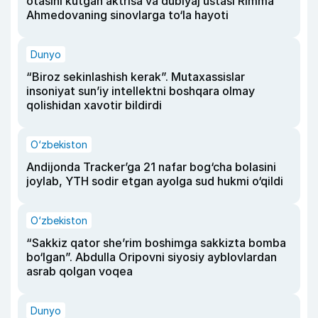
otasini kutgan aktrisa va dublyaj ustasi Rimma
Ahmedovaning sinovlarga to‘la hayoti
Dunyo
“Biroz sekinlashish kerak”. Mutaxassislar
insoniyat sun’iy intellektni boshqara olmay
qolishidan xavotir bildirdi
O‘zbekiston
Andijonda Tracker’ga 21 nafar bog‘cha bolasini
joylab, YTH sodir etgan ayolga sud hukmi o‘qildi
O‘zbekiston
“Sakkiz qator she’rim boshimga sakkizta bomba
bo‘lgan”. Abdulla Oripovni siyosiy ayblovlardan
asrab qolgan voqea
Dunyo