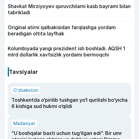
Shavkat Mirziyoyev quruvchilarni kasb bayrami bilan
tabrikladi
Original atirni qalbakisidan farqlashga yordam
beradigan oltita layfhak
Kolumbiyada yangi prezident ish boshladi. AQSH 1
mlrd dollarlik xavfsizlik yordami bermoqchi
Tavsiyalar
O‘zbekiston
Toshkentda o‘pirilib tushgan yo‘l qurilishi bo‘yicha
6 kishiga sud hukmi o‘qildi
Madaniyat
“U boshqalar baxti uchun tug‘ilgan edi”. Bir umr