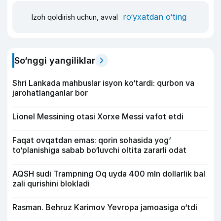
ro‘yxatdan o‘ting
Izoh qoldirish uchun, avval
So‘nggi yangiliklar
Shri Lankada mahbuslar isyon ko‘tardi: qurbon va
jarohatlanganlar bor
Lionel Messining otasi Xorxe Messi vafot etdi
Faqat ovqatdan emas: qorin sohasida yog‘
to‘planishiga sabab bo‘luvchi oltita zararli odat
AQSH sudi Trampning Oq uyda 400 mln dollarlik bal
zali qurishini blokladi
Rasman. Behruz Karimov Yevropa jamoasiga o‘tdi