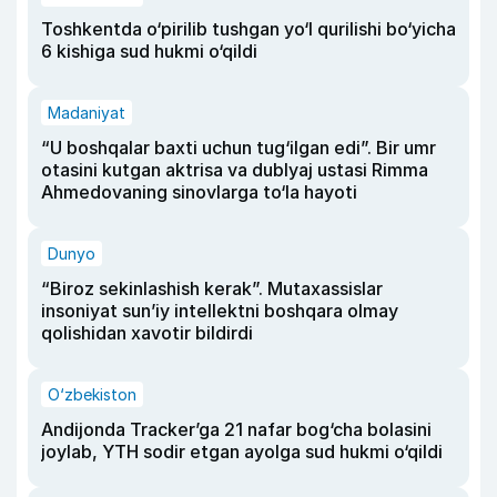
Toshkentda o‘pirilib tushgan yo‘l qurilishi bo‘yicha
6 kishiga sud hukmi o‘qildi
Madaniyat
“U boshqalar baxti uchun tug‘ilgan edi”. Bir umr
otasini kutgan aktrisa va dublyaj ustasi Rimma
Ahmedovaning sinovlarga to‘la hayoti
Dunyo
“Biroz sekinlashish kerak”. Mutaxassislar
insoniyat sun’iy intellektni boshqara olmay
qolishidan xavotir bildirdi
O‘zbekiston
Andijonda Tracker’ga 21 nafar bog‘cha bolasini
joylab, YTH sodir etgan ayolga sud hukmi o‘qildi