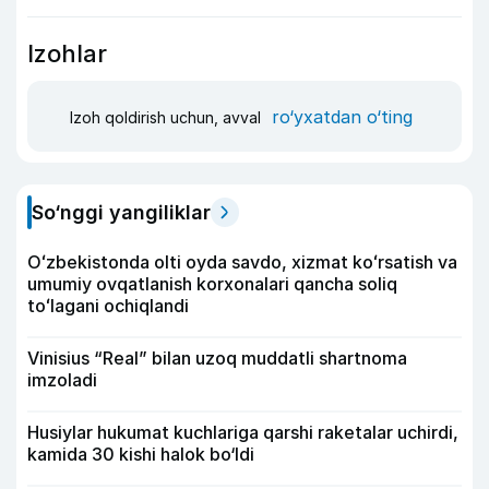
Izohlar
ro‘yxatdan o‘ting
Izoh qoldirish uchun, avval
So‘nggi yangiliklar
Oʻzbekistonda olti oyda savdo, xizmat koʻrsatish va
umumiy ovqatlanish korxonalari qancha soliq
toʻlagani ochiqlandi
Vinisius “Real” bilan uzoq muddatli shartnoma
imzoladi
Husiylar hukumat kuchlariga qarshi raketalar uchirdi,
kamida 30 kishi halok bo‘ldi