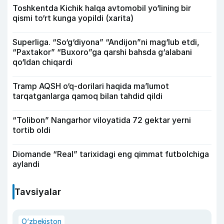
Toshkentda Kichik halqa avtomobil yo‘lining bir
qismi to‘rt kunga yopildi (xarita)
Superliga. “So‘g‘diyona” “Andijon”ni mag‘lub etdi,
“Paxtakor” “Buxoro”ga qarshi bahsda g‘alabani
qo‘ldan chiqardi
Tramp AQSH o‘q-dorilari haqida ma’lumot
tarqatganlarga qamoq bilan tahdid qildi
“Tolibon” Nangarhor viloyatida 72 gektar yerni
tortib oldi
Diomande “Real” tarixidagi eng qimmat futbolchiga
aylandi
Tavsiyalar
O‘zbekiston