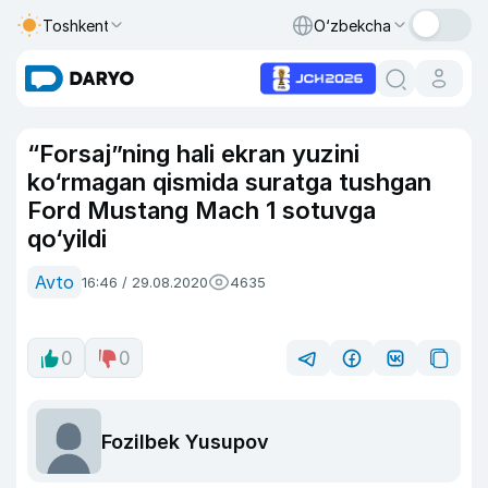
Toshkent
O‘zbekcha
“Forsaj”ning hali ekran yuzini
ko‘rmagan qismida suratga tushgan
Ford Mustang Mach 1 sotuvga
qo‘yildi
Avto
16:46 / 29.08.2020
4635
0
0
Fozilbek Yusupov