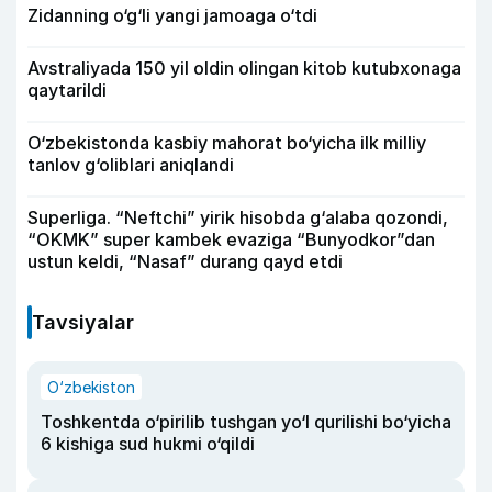
Zidanning o‘g‘li yangi jamoaga o‘tdi
Avstraliyada 150 yil oldin olingan kitob kutubxonaga
qaytarildi
O‘zbekistonda kasbiy mahorat bo‘yicha ilk milliy
tanlov g‘oliblari aniqlandi
Superliga. “Neftchi” yirik hisobda g‘alaba qozondi,
“OKMK” super kambek evaziga “Bunyodkor”dan
ustun keldi, “Nasaf” durang qayd etdi
Tavsiyalar
O‘zbekiston
Toshkentda o‘pirilib tushgan yo‘l qurilishi bo‘yicha
6 kishiga sud hukmi o‘qildi