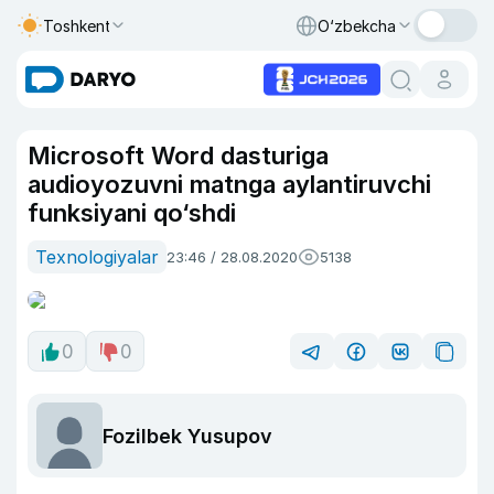
Toshkent
O‘zbekcha
Microsoft Word dasturiga
audioyozuvni matnga aylantiruvchi
funksiyani qo‘shdi
Texnologiyalar
23:46 / 28.08.2020
5138
0
0
Fozilbek Yusupov