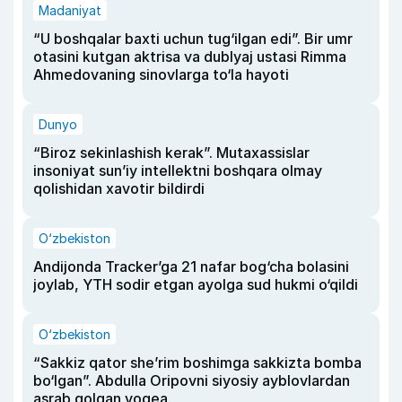
Madaniyat
“U boshqalar baxti uchun tug‘ilgan edi”. Bir umr
otasini kutgan aktrisa va dublyaj ustasi Rimma
Ahmedovaning sinovlarga to‘la hayoti
Dunyo
“Biroz sekinlashish kerak”. Mutaxassislar
insoniyat sun’iy intellektni boshqara olmay
qolishidan xavotir bildirdi
O‘zbekiston
Andijonda Tracker’ga 21 nafar bog‘cha bolasini
joylab, YTH sodir etgan ayolga sud hukmi o‘qildi
O‘zbekiston
“Sakkiz qator she’rim boshimga sakkizta bomba
bo‘lgan”. Abdulla Oripovni siyosiy ayblovlardan
asrab qolgan voqea