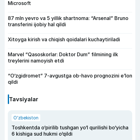
Microsoft
87 mln yevro va 5 yillik shartnoma: “Arsenal” Bruno
transferini ijobiy hal qildi
Xitoyga kirish va chiqish qoidalari kuchaytiriladi
Marvel “Qasoskorlar: Doktor Dum” filmining ilk
treylerini namoyish etdi
“O‘zgidromet” 7-avgustga ob-havo prognozini e’lon
qildi
Tavsiyalar
O‘zbekiston
Toshkentda o‘pirilib tushgan yo‘l qurilishi bo‘yicha
6 kishiga sud hukmi o‘qildi