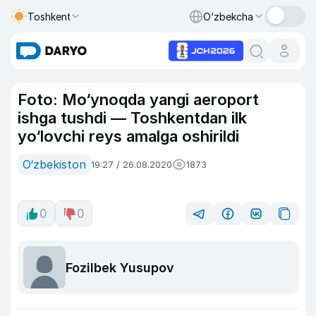
Toshkent
O‘zbekcha
Foto: Mo‘ynoqda yangi aeroport
ishga tushdi — Toshkentdan ilk
yo‘lovchi reys amalga oshirildi
O‘zbekiston
19:27 / 26.08.2020
1873
0
0
Fozilbek Yusupov