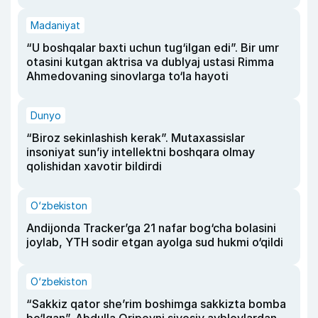
Madaniyat
“U boshqalar baxti uchun tug‘ilgan edi”. Bir umr
otasini kutgan aktrisa va dublyaj ustasi Rimma
Ahmedovaning sinovlarga to‘la hayoti
Dunyo
“Biroz sekinlashish kerak”. Mutaxassislar
insoniyat sun’iy intellektni boshqara olmay
qolishidan xavotir bildirdi
O‘zbekiston
Andijonda Tracker’ga 21 nafar bog‘cha bolasini
joylab, YTH sodir etgan ayolga sud hukmi o‘qildi
O‘zbekiston
“Sakkiz qator she’rim boshimga sakkizta bomba