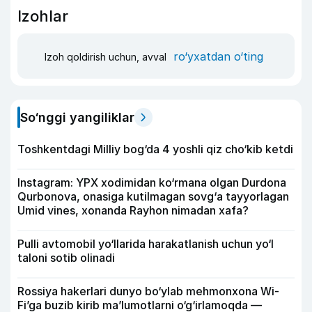
Izohlar
ro‘yxatdan o‘ting
Izoh qoldirish uchun, avval
So‘nggi yangiliklar
Toshkentdagi Milliy bog‘da 4 yoshli qiz cho‘kib ketdi
Instagram: YPX xodimidan ko‘rmana olgan Durdona
Qurbonova, onasiga kutilmagan sovg‘a tayyorlagan
Umid vines, xonanda Rayhon nimadan xafa?
Pulli avtomobil yo‘llarida harakatlanish uchun yo‘l
taloni sotib olinadi
Rossiya hakerlari dunyo bo‘ylab mehmonxona Wi-
Fi’ga buzib kirib ma’lumotlarni o‘g‘irlamoqda —