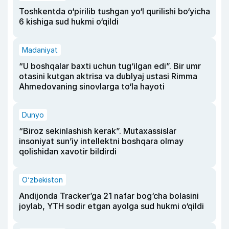
Toshkentda o‘pirilib tushgan yo‘l qurilishi bo‘yicha
6 kishiga sud hukmi o‘qildi
Madaniyat
“U boshqalar baxti uchun tug‘ilgan edi”. Bir umr
otasini kutgan aktrisa va dublyaj ustasi Rimma
Ahmedovaning sinovlarga to‘la hayoti
Dunyo
“Biroz sekinlashish kerak”. Mutaxassislar
insoniyat sun’iy intellektni boshqara olmay
qolishidan xavotir bildirdi
O‘zbekiston
Andijonda Tracker’ga 21 nafar bog‘cha bolasini
joylab, YTH sodir etgan ayolga sud hukmi o‘qildi