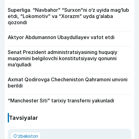
Superliga. “Navbahor” “Surxon”ni o‘z uyida mag‘lub
etdi, “Lokomotiv” va “Xorazm” uyda g‘alaba
qozondi
Aktyor Abdu­mannon Ubaydullayev vafot etdi
Senat Prezident administratsiyasining huquqiy
maqomini belgilovchi konstitutsiyaviy qonunni
ma’qulladi
Axmat Qodirovga Checheniston Qahramoni unvoni
berildi
“Manchester Siti” tarixiy transferni yakunladi
Tavsiyalar
O‘zbekiston