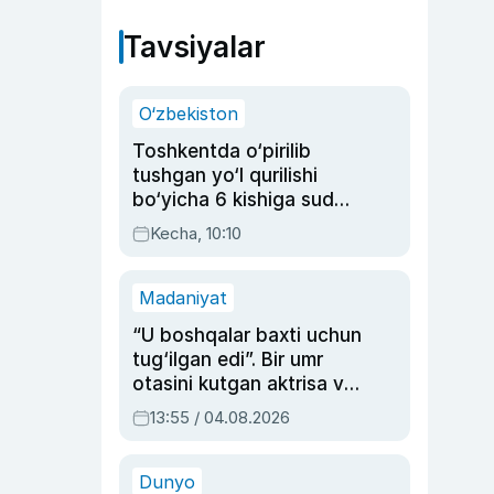
Tavsiyalar
O‘zbekiston
Toshkentda o‘pirilib
tushgan yo‘l qurilishi
bo‘yicha 6 kishiga sud
hukmi o‘qildi
Kecha, 10:10
Madaniyat
“U boshqalar baxti uchun
tug‘ilgan edi”. Bir umr
otasini kutgan aktrisa va
dublyaj ustasi Rimma
13:55 / 04.08.2026
Ahmedovaning
sinovlarga to‘la hayoti
Dunyo