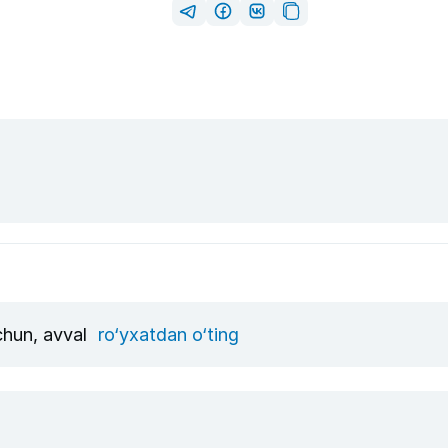
uchun, avval
ro‘yxatdan o‘ting