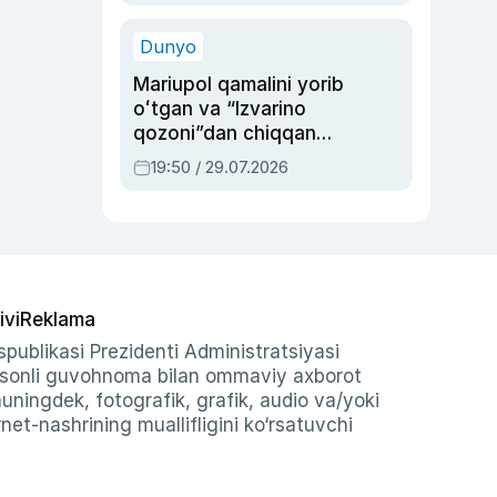
qolgan voqea
Dunyo
Mariupol qamalini yorib
oʻtgan va “Izvarino
qozoni”dan chiqqan
qahramon — Ukraina
19:50 / 29.07.2026
armiyasi bosh
qoʻmondoni Drapatiy
haqida
ivi
Reklama
publikasi Prezidenti Administratsiyasi
-sonli guvohnoma bilan ommaviy axborot
shuningdek, fotografik, grafik, audio va/yoki
et-nashrining muallifligini ko‘rsatuvchi