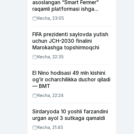
asoslangan “Smart Fermer”
raqamli platformasi ishga
tushiriladi
Kecha, 23:05
FIFA prezidenti saylovda yutish
uchun JCH-2030 finalini
Marokashga topshirmoqchi
Kecha, 22:35
El Nino hodisasi 49 mln kishini
og‘ir ocharchilikka duchor qiladi
— BMT
Kecha, 22:24
Sirdaryoda 10 yoshli farzandini
urgan ayol 3 sutkaga qamaldi
Kecha, 21:45