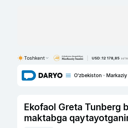
Toshkent
USD :
12 178,85
so'm
O‘zbekiston
Markaziy
Ekofaol Greta Tunberg bi
maktabga qaytayotganin