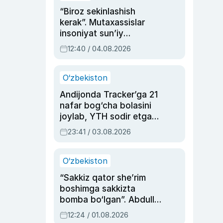
“Biroz sekinlashish
kerak”. Mutaxassislar
insoniyat sun’iy
intellektni boshqara
12:40 / 04.08.2026
olmay qolishidan xavotir
bildirdi
O‘zbekiston
Andijonda Tracker’ga 21
nafar bog‘cha bolasini
joylab, YTH sodir etgan
ayolga sud hukmi o‘qildi
23:41 / 03.08.2026
O‘zbekiston
“Sakkiz qator she’rim
boshimga sakkizta
bomba bo‘lgan”. Abdulla
Oripovni siyosiy
12:24 / 01.08.2026
ayblovlardan asrab