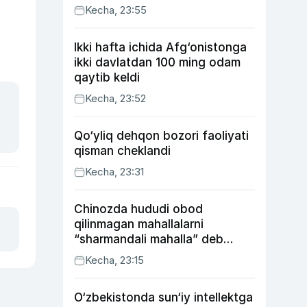
Kecha, 23:55
Ikki hafta ichida Afg‘onistonga
ikki davlatdan 100 ming odam
qaytib keldi
Kecha, 23:52
Qo‘yliq dehqon bozori faoliyati
qisman cheklandi
Kecha, 23:31
Chinozda hududi obod
qilinmagan mahallalarni
“sharmandali mahalla” deb
belgilash boshlandi
Kecha, 23:15
O‘zbekistonda sun‘iy intellektga