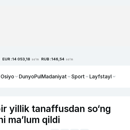
EUR :
RUB :
14 053,18
146,54
so'm
so'm
 Osiyo
Dunyo
Pul
Madaniyat
Sport
Layfstayl
r yillik tanaffusdan so‘ng
i ma’lum qildi