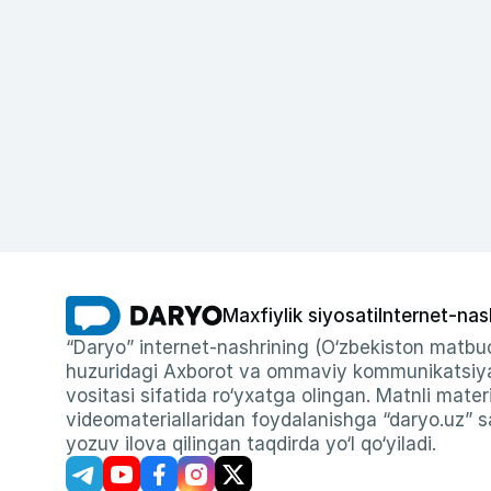
Maxfiylik siyosati
Internet-nas
“Daryo” internet-nashrining (O‘zbekiston matbuo
huzuridagi Axborot va ommaviy kommunikatsiyal
vositasi sifatida ro‘yxatga olingan. Matnli materi
videomateriallaridan foydalanishga “daryo.uz” sa
yozuv ilova qilingan taqdirda yo‘l qo‘yiladi.