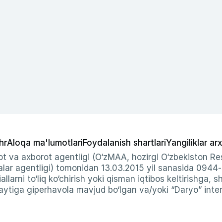
hr
Aloqa ma'lumotlari
Foydalanish shartlari
Yangiliklar arx
t va axborot agentligi (O‘zMAA, hozirgi O‘zbekiston Res
ar agentligi) tomonidan 13.03.2015 yil sanasida 0944
allarni to‘liq ko‘chirish yoki qisman iqtibos keltirishga, 
ytiga giperhavola mavjud bo‘lgan va/yoki “Daryo” intern