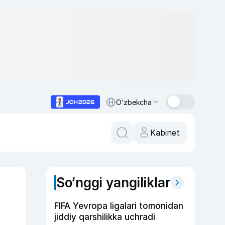
O‘zbekcha
Kabinet
So‘nggi yangiliklar
FIFA Yevropa ligalari tomonidan
jiddiy qarshilikka uchradi