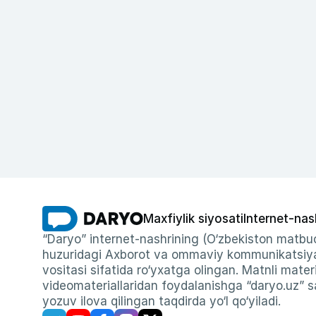
Maxfiylik siyosati
Internet-nas
“Daryo” internet-nashrining (O‘zbekiston matbuo
huzuridagi Axborot va ommaviy kommunikatsiyal
vositasi sifatida ro‘yxatga olingan. Matnli materi
videomateriallaridan foydalanishga “daryo.uz” sa
yozuv ilova qilingan taqdirda yo‘l qo‘yiladi.