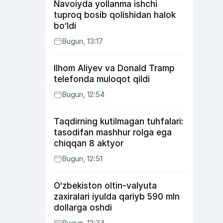
Navoiyda yollanma ishchi
tuproq bosib qolishidan halok
bo‘ldi
Bugun, 13:17
Ilhom Aliyev va Donald Tramp
telefonda muloqot qildi
Bugun, 12:54
Taqdirning kutilmagan tuhfalari:
tasodifan mashhur rolga ega
chiqqan 8 aktyor
Bugun, 12:51
O‘zbekiston oltin-valyuta
zaxiralari iyulda qariyb 590 mln
dollarga oshdi
Bugun, 12:34