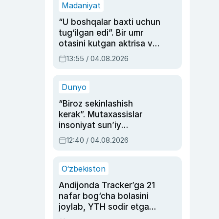
Madaniyat
“U boshqalar baxti uchun
tug‘ilgan edi”. Bir umr
otasini kutgan aktrisa va
dublyaj ustasi Rimma
13:55 / 04.08.2026
Ahmedovaning
sinovlarga to‘la hayoti
Dunyo
“Biroz sekinlashish
kerak”. Mutaxassislar
insoniyat sun’iy
intellektni boshqara
12:40 / 04.08.2026
olmay qolishidan xavotir
bildirdi
O‘zbekiston
Andijonda Tracker’ga 21
nafar bog‘cha bolasini
joylab, YTH sodir etgan
ayolga sud hukmi o‘qildi