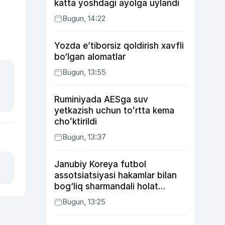
katta yoshdagi ayolga uylandi
Bugun, 14:22
Yozda e’tiborsiz qoldirish xavfli
bo‘lgan alomatlar
Bugun, 13:55
Ruminiyada AESga suv
yetkazish uchun toʻrtta kema
choʻktirildi
Bugun, 13:37
Janubiy Koreya futbol
assotsiatsiyasi hakamlar bilan
bog‘liq sharmandali holat
bo‘yicha bayonot berdi
Bugun, 13:25