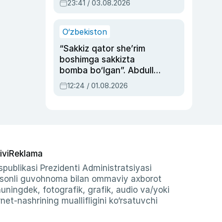
23:41 / 03.08.2026
O‘zbekiston
“Sakkiz qator she’rim
boshimga sakkizta
bomba bo‘lgan”. Abdulla
Oripovni siyosiy
12:24 / 01.08.2026
ayblovlardan asrab
qolgan voqea
ivi
Reklama
publikasi Prezidenti Administratsiyasi
-sonli guvohnoma bilan ommaviy axborot
shuningdek, fotografik, grafik, audio va/yoki
et-nashrining muallifligini ko‘rsatuvchi