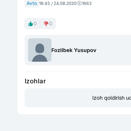
Avto
18:45 / 24.08.2020
1663
0
0
Fozilbek Yusupov
Izohlar
Izoh qoldirish 