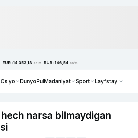
EUR :
RUB :
14 053,18
146,54
so'm
so'm
 Osiyo
Dunyo
Pul
Madaniyat
Sport
Layfstayl
 hech narsa bilmaydigan
si