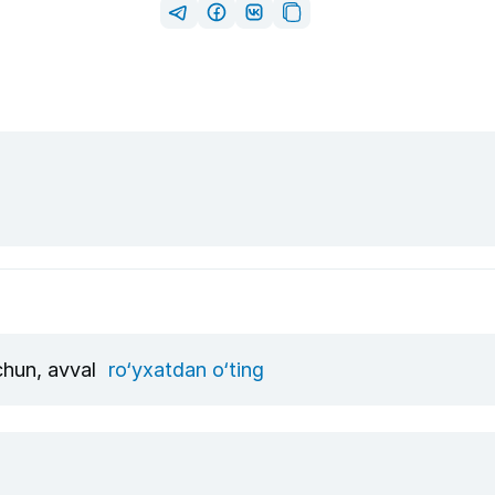
uchun, avval
ro‘yxatdan o‘ting