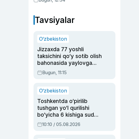
Tavsiyalar
O‘zbekiston
Jizzaxda 77 yoshli
taksichini qo‘y sotib olish
bahonasida yaylovga
olib borib o‘ldirgan yigit
Bugun, 11:15
20 yilga qamaldi
O‘zbekiston
Toshkentda o‘pirilib
tushgan yo‘l qurilishi
bo‘yicha 6 kishiga sud
hukmi o‘qildi
10:10 / 05.08.2026