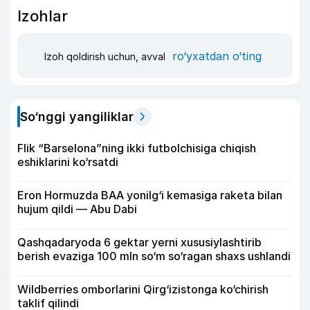
Izohlar
ro‘yxatdan o‘ting
Izoh qoldirish uchun, avval
So‘nggi yangiliklar
Flik “Barselona”ning ikki futbolchisiga chiqish
eshiklarini ko‘rsatdi
Eron Hormuzda BAA yonilg‘i kemasiga raketa bilan
hujum qildi — Abu Dabi
Qashqadaryoda 6 gektar yerni xususiylashtirib
berish evaziga 100 mln so‘m so‘ragan shaxs ushlandi
Wildberries omborlarini Qirg‘izistonga ko‘chirish
taklif qilindi