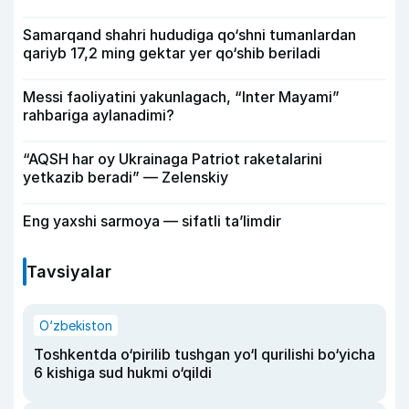
Samarqand shahri hududiga qo‘shni tumanlardan
qariyb 17,2 ming gektar yer qo‘shib beriladi
Messi faoliyatini yakunlagach, “Inter Mayami”
rahbariga aylanadimi?
“AQSH har oy Ukrainaga Patriot raketalarini
yetkazib beradi” — Zelenskiy
Eng yaxshi sarmoya — sifatli ta’limdir
Tavsiyalar
O‘zbekiston
Toshkentda o‘pirilib tushgan yo‘l qurilishi bo‘yicha
6 kishiga sud hukmi o‘qildi