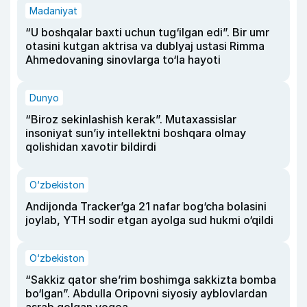
Madaniyat
“U boshqalar baxti uchun tug‘ilgan edi”. Bir umr
otasini kutgan aktrisa va dublyaj ustasi Rimma
Ahmedovaning sinovlarga to‘la hayoti
Dunyo
“Biroz sekinlashish kerak”. Mutaxassislar
insoniyat sun’iy intellektni boshqara olmay
qolishidan xavotir bildirdi
O‘zbekiston
Andijonda Tracker’ga 21 nafar bog‘cha bolasini
joylab, YTH sodir etgan ayolga sud hukmi o‘qildi
O‘zbekiston
“Sakkiz qator she’rim boshimga sakkizta bomba
bo‘lgan”. Abdulla Oripovni siyosiy ayblovlardan