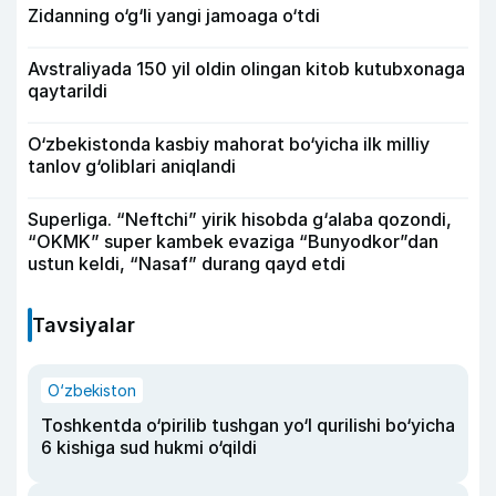
Zidanning o‘g‘li yangi jamoaga o‘tdi
Avstraliyada 150 yil oldin olingan kitob kutubxonaga
qaytarildi
O‘zbekistonda kasbiy mahorat bo‘yicha ilk milliy
tanlov g‘oliblari aniqlandi
Superliga. “Neftchi” yirik hisobda g‘alaba qozondi,
“OKMK” super kambek evaziga “Bunyodkor”dan
ustun keldi, “Nasaf” durang qayd etdi
Tavsiyalar
O‘zbekiston
Toshkentda o‘pirilib tushgan yo‘l qurilishi bo‘yicha
6 kishiga sud hukmi o‘qildi