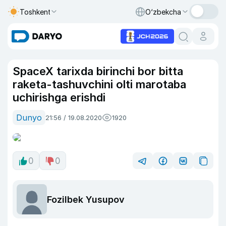
Toshkent
O‘zbekcha
SpaceX tarixda birinchi bor bitta
raketa-tashuvchini olti marotaba
uchirishga erishdi
Dunyo
21:56 / 19.08.2020
1920
0
0
Fozilbek Yusupov