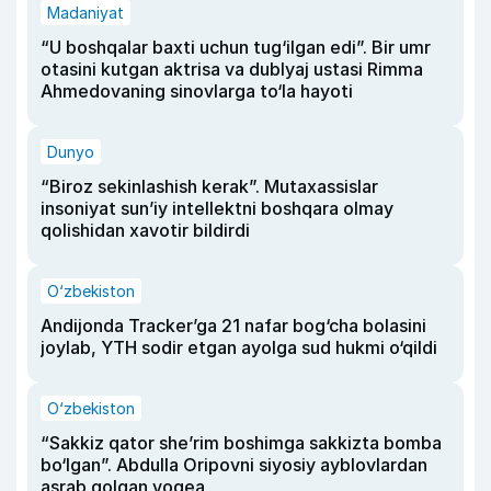
Madaniyat
“U boshqalar baxti uchun tug‘ilgan edi”. Bir umr
otasini kutgan aktrisa va dublyaj ustasi Rimma
Ahmedovaning sinovlarga to‘la hayoti
Dunyo
“Biroz sekinlashish kerak”. Mutaxassislar
insoniyat sun’iy intellektni boshqara olmay
qolishidan xavotir bildirdi
O‘zbekiston
Andijonda Tracker’ga 21 nafar bog‘cha bolasini
joylab, YTH sodir etgan ayolga sud hukmi o‘qildi
O‘zbekiston
“Sakkiz qator she’rim boshimga sakkizta bomba
bo‘lgan”. Abdulla Oripovni siyosiy ayblovlardan
asrab qolgan voqea