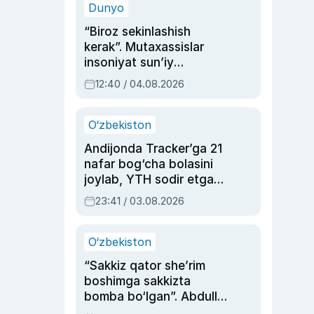
Dunyo
“Biroz sekinlashish
kerak”. Mutaxassislar
insoniyat sun’iy
intellektni boshqara
12:40 / 04.08.2026
olmay qolishidan xavotir
bildirdi
O‘zbekiston
Andijonda Tracker’ga 21
nafar bog‘cha bolasini
joylab, YTH sodir etgan
ayolga sud hukmi o‘qildi
23:41 / 03.08.2026
O‘zbekiston
“Sakkiz qator she’rim
boshimga sakkizta
bomba bo‘lgan”. Abdulla
Oripovni siyosiy