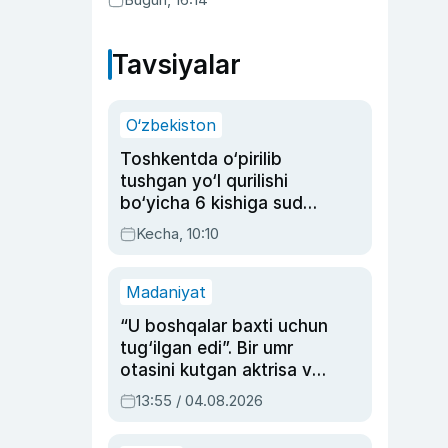
Tavsiyalar
O‘zbekiston
Toshkentda o‘pirilib
tushgan yo‘l qurilishi
bo‘yicha 6 kishiga sud
hukmi o‘qildi
Kecha, 10:10
Madaniyat
“U boshqalar baxti uchun
tug‘ilgan edi”. Bir umr
otasini kutgan aktrisa va
dublyaj ustasi Rimma
13:55 / 04.08.2026
Ahmedovaning
sinovlarga to‘la hayoti