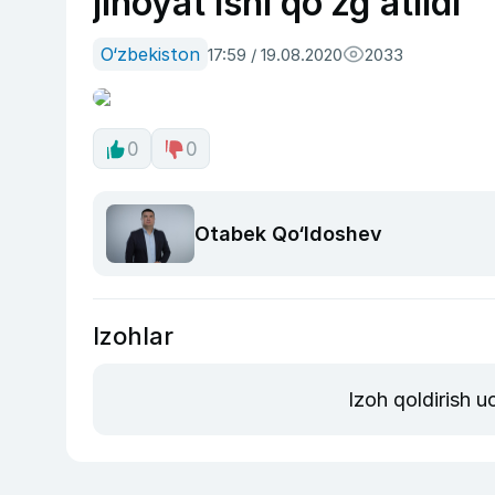
jinoyat ishi qo‘zg‘atildi
O‘zbekiston
17:59 / 19.08.2020
2033
0
0
Otabek Qo‘ldoshev
Izohlar
Izoh qoldirish 