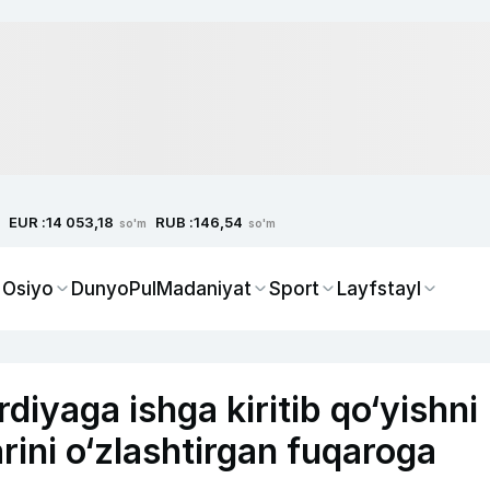
EUR :
RUB :
14 053,18
146,54
so'm
so'm
 Osiyo
Dunyo
Pul
Madaniyat
Sport
Layfstayl
iyaga ishga kiritib qo‘yishni
arini o‘zlashtirgan fuqaroga