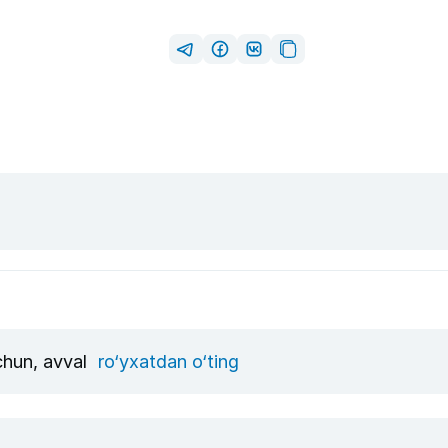
uchun, avval
ro‘yxatdan o‘ting