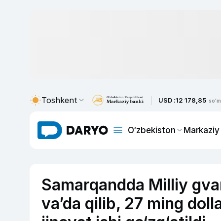
Toshkent
USD :
12 178,85
so'm
O‘zbekiston
Markaziy
Samarqandda Milliy gvard
va’da qilib, 27 ming doll