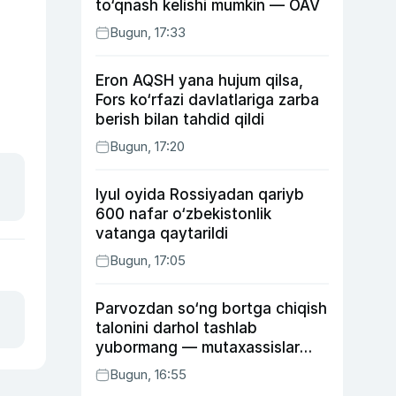
to‘qnash kelishi mumkin — OAV
Bugun, 17:33
Eron AQSH yana hujum qilsa,
Fors ko‘rfazi davlatlariga zarba
berish bilan tahdid qildi
Bugun, 17:20
Iyul oyida Rossiyadan qariyb
600 nafar o‘zbekistonlik
vatanga qaytarildi
Bugun, 17:05
Parvozdan so‘ng bortga chiqish
talonini darhol tashlab
yubormang — mutaxassislar
buning sababini tushuntirdi
Bugun, 16:55