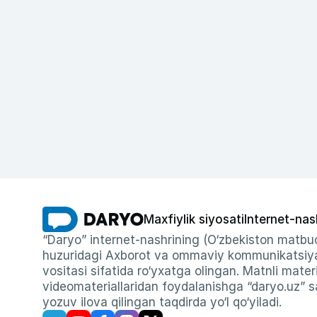
Maxfiylik siyosati
Internet-nas
“Daryo” internet-nashrining (O‘zbekiston matbuo
huzuridagi Axborot va ommaviy kommunikatsiyal
vositasi sifatida ro‘yxatga olingan. Matnli materi
videomateriallaridan foydalanishga “daryo.uz” sa
yozuv ilova qilingan taqdirda yo‘l qo‘yiladi.