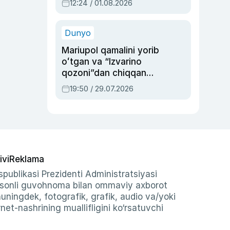
12:24 / 01.08.2026
ayblovlardan asrab
qolgan voqea
Dunyo
Mariupol qamalini yorib
oʻtgan va “Izvarino
qozoni”dan chiqqan
qahramon — Ukraina
19:50 / 29.07.2026
armiyasi bosh
qoʻmondoni Drapatiy
haqida
ivi
Reklama
publikasi Prezidenti Administratsiyasi
-sonli guvohnoma bilan ommaviy axborot
shuningdek, fotografik, grafik, audio va/yoki
et-nashrining muallifligini ko‘rsatuvchi