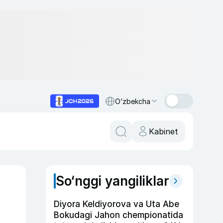
O‘zbekcha
Kabinet
So‘nggi yangiliklar
Diyora Keldiyorova va Uta Abe
Bokudagi Jahon chempionatida