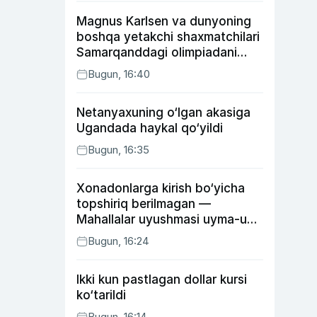
Magnus Karlsen va dunyoning
boshqa yetakchi shaxmatchilari
Samarqanddagi olimpiadani
o‘tkazib yuboradi
Bugun, 16:40
Netanyaxuning o‘lgan akasiga
Ugandada haykal qo‘yildi
Bugun, 16:35
Xonadonlarga kirish bo‘yicha
topshiriq berilmagan —
Mahallalar uyushmasi uyma-uy
yurgan mas’ullar haqida
Bugun, 16:24
Ikki kun pastlagan dollar kursi
ko‘tarildi
Bugun, 16:14