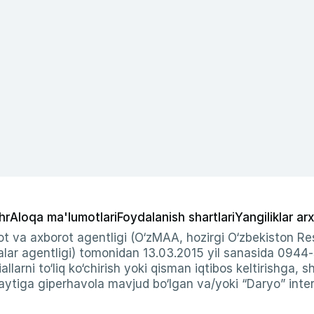
hr
Aloqa ma'lumotlari
Foydalanish shartlari
Yangiliklar arx
t va axborot agentligi (O‘zMAA, hozirgi O‘zbekiston Res
ar agentligi) tomonidan 13.03.2015 yil sanasida 0944
allarni to‘liq ko‘chirish yoki qisman iqtibos keltirishga, 
ytiga giperhavola mavjud bo‘lgan va/yoki “Daryo” intern