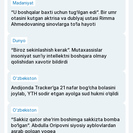
Madaniyat
“U boshqalar baxti uchun tug‘ilgan edi”. Bir umr
otasini kutgan aktrisa va dublyaj ustasi Rimma
Ahmedovaning sinovlarga to‘la hayoti
Dunyo
“Biroz sekinlashish kerak”. Mutaxassislar
insoniyat sun’iy intellektni boshqara olmay
qolishidan xavotir bildirdi
O‘zbekiston
Andijonda Tracker’ga 21 nafar bog‘cha bolasini
joylab, YTH sodir etgan ayolga sud hukmi o‘qildi
O‘zbekiston
“Sakkiz qator she’rim boshimga sakkizta bomba
bo‘lgan”. Abdulla Oripovni siyosiy ayblovlardan
asrab qolgan voqea