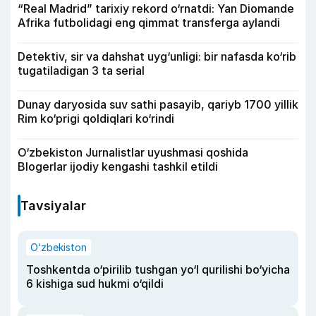
“Real Madrid” tarixiy rekord o‘rnatdi: Yan Diomande
Afrika futbolidagi eng qimmat transferga aylandi
Detektiv, sir va dahshat uyg‘unligi: bir nafasda ko‘rib
tugatiladigan 3 ta serial
Dunay daryosida suv sathi pasayib, qariyb 1700 yillik
Rim ko‘prigi qoldiqlari ko‘rindi
O‘zbekiston Jurnalistlar uyushmasi qoshida
Blogerlar ijodiy kengashi tashkil etildi
Tavsiyalar
O‘zbekiston
Toshkentda o‘pirilib tushgan yo‘l qurilishi bo‘yicha
6 kishiga sud hukmi o‘qildi