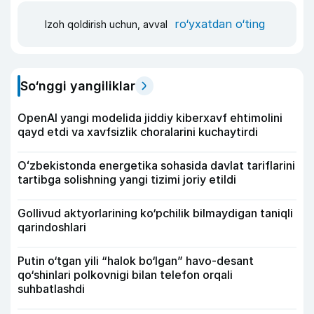
ro‘yxatdan o‘ting
Izoh qoldirish uchun, avval
So‘nggi yangiliklar
OpenAI yangi modelida jiddiy kiberxavf ehtimolini
qayd etdi va xavfsizlik choralarini kuchaytirdi
Oʻzbekistonda energetika sohasida davlat tariflarini
tartibga solishning yangi tizimi joriy etildi
Gollivud aktyorlarining ko‘pchilik bilmaydigan taniqli
qarindoshlari
Putin o‘tgan yili “halok bo‘lgan” havo-desant
qo‘shinlari polkovnigi bilan telefon orqali
suhbatlashdi