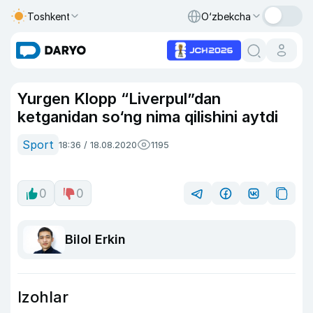
Toshkent
O‘zbekcha
Yurgen Klopp “Liverpul”dan
ketganidan so‘ng nima qilishini aytdi
Sport
18:36 / 18.08.2020
1195
0
0
Bilol Erkin
Izohlar