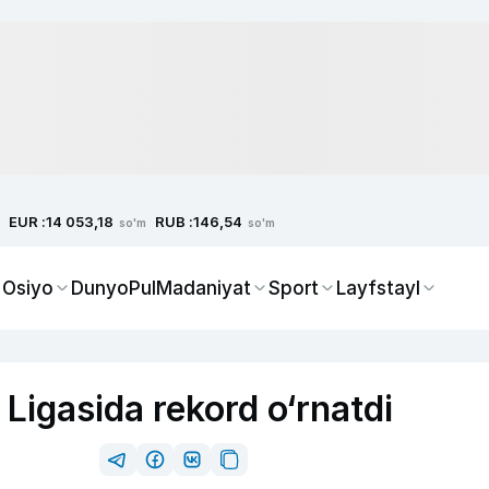
EUR :
RUB :
14 053,18
146,54
so'm
so'm
 Osiyo
Dunyo
Pul
Madaniyat
Sport
Layfstayl
igasida rekord o‘rnatdi