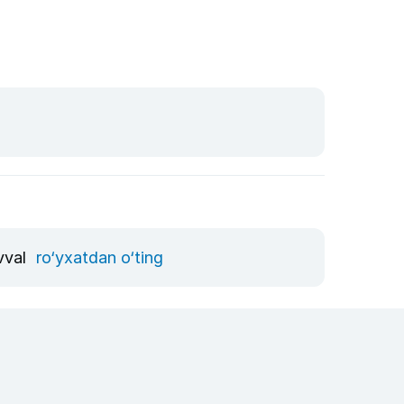
avval
ro‘yxatdan o‘ting