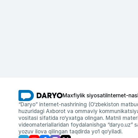
Maxfiylik siyosati
Internet-nas
“Daryo” internet-nashrining (O‘zbekiston matbuo
huzuridagi Axborot va ommaviy kommunikatsiyal
vositasi sifatida ro‘yxatga olingan. Matnli materi
videomateriallaridan foydalanishga “daryo.uz” sa
yozuv ilova qilingan taqdirda yo‘l qo‘yiladi.