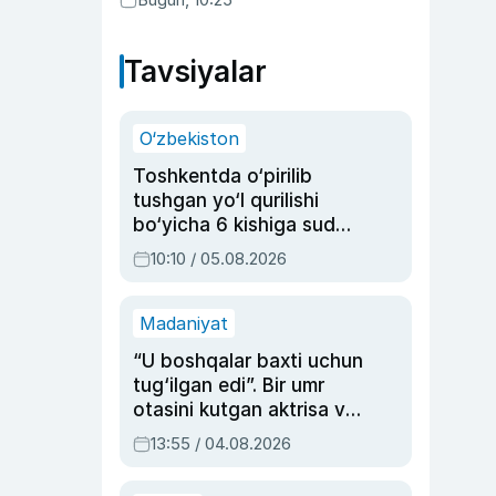
Tavsiyalar
O‘zbekiston
Toshkentda o‘pirilib
tushgan yo‘l qurilishi
bo‘yicha 6 kishiga sud
hukmi o‘qildi
10:10 / 05.08.2026
Madaniyat
“U boshqalar baxti uchun
tug‘ilgan edi”. Bir umr
otasini kutgan aktrisa va
dublyaj ustasi Rimma
13:55 / 04.08.2026
Ahmedovaning
sinovlarga to‘la hayoti