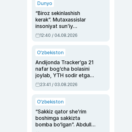
Dunyo
“Biroz sekinlashish
kerak”. Mutaxassislar
insoniyat sun’iy
intellektni boshqara
12:40 / 04.08.2026
olmay qolishidan xavotir
bildirdi
O‘zbekiston
Andijonda Tracker’ga 21
nafar bog‘cha bolasini
joylab, YTH sodir etgan
ayolga sud hukmi o‘qildi
23:41 / 03.08.2026
O‘zbekiston
“Sakkiz qator she’rim
boshimga sakkizta
bomba bo‘lgan”. Abdulla
Oripovni siyosiy