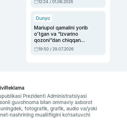
12:24 / 01.08.2026
ayblovlardan asrab
qolgan voqea
Dunyo
Mariupol qamalini yorib
oʻtgan va “Izvarino
qozoni”dan chiqqan
qahramon — Ukraina
19:50 / 29.07.2026
armiyasi bosh
qoʻmondoni Drapatiy
haqida
ivi
Reklama
publikasi Prezidenti Administratsiyasi
-sonli guvohnoma bilan ommaviy axborot
shuningdek, fotografik, grafik, audio va/yoki
et-nashrining muallifligini ko‘rsatuvchi