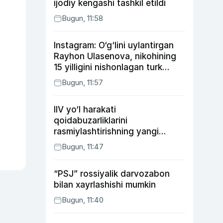
ijodiy kengashi tashkil etildi
Bugun, 11:58
Instagram: O‘g‘lini uylantirgan
Rayhon Ulasenova, nikohining
15 yilligini nishonlagan turk
aktyorlari va Kamelot qasriga
Bugun, 11:57
sayohat qilgan Zebo Rahimova
IIV yo‘l harakati
qoidabuzarliklarini
rasmiylashtirishning yangi
tartibini taklif qildi
Bugun, 11:47
“PSJ” rossiyalik darvozabon
bilan xayrlashishi mumkin
Bugun, 11:40