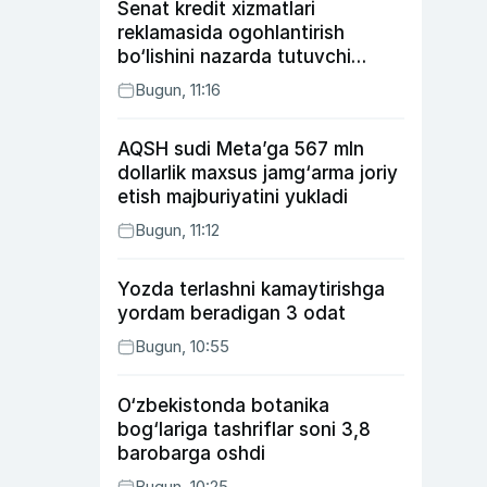
Senat kredit xizmatlari
reklamasida ogohlantirish
bo‘lishini nazarda tutuvchi
qonunni ma’qulladi
Bugun, 11:16
AQSH sudi Meta’ga 567 mln
dollarlik maxsus jamg‘arma joriy
etish majburiyatini yukladi
Bugun, 11:12
Yozda terlashni kamaytirishga
yordam beradigan 3 odat
Bugun, 10:55
O‘zbekistonda botanika
bog‘lariga tashriflar soni 3,8
barobarga oshdi
Bugun, 10:25