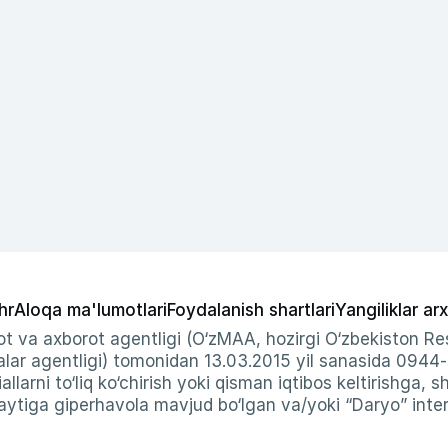
hr
Aloqa ma'lumotlari
Foydalanish shartlari
Yangiliklar arx
t va axborot agentligi (O‘zMAA, hozirgi O‘zbekiston Res
ar agentligi) tomonidan 13.03.2015 yil sanasida 0944
allarni to‘liq ko‘chirish yoki qisman iqtibos keltirishga, 
ytiga giperhavola mavjud bo‘lgan va/yoki “Daryo” intern