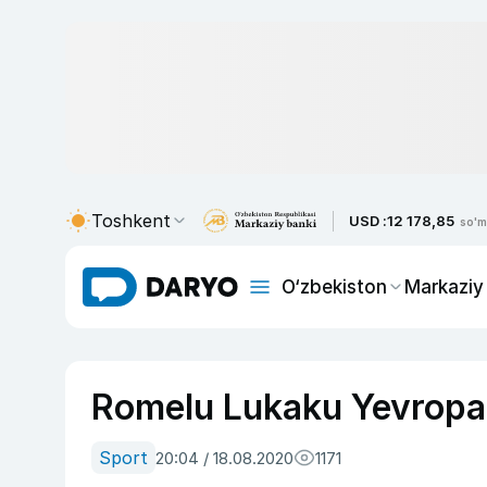
Toshkent
USD :
12 178,85
so'm
O‘zbekiston
Markaziy
Romelu Lukaku Yevropa L
Sport
20:04 / 18.08.2020
1171