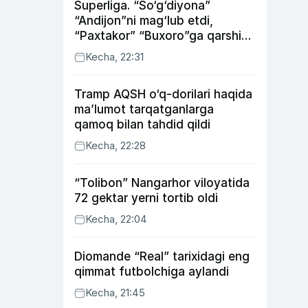
Superliga. “So‘g‘diyona”
“Andijon”ni mag‘lub etdi,
“Paxtakor” “Buxoro”ga qarshi
bahsda g‘alabani qo‘ldan
Kecha, 22:31
chiqardi
Tramp AQSH o‘q-dorilari haqida
ma’lumot tarqatganlarga
qamoq bilan tahdid qildi
Kecha, 22:28
“Tolibon” Nangarhor viloyatida
72 gektar yerni tortib oldi
Kecha, 22:04
Diomande “Real” tarixidagi eng
qimmat futbolchiga aylandi
Kecha, 21:45