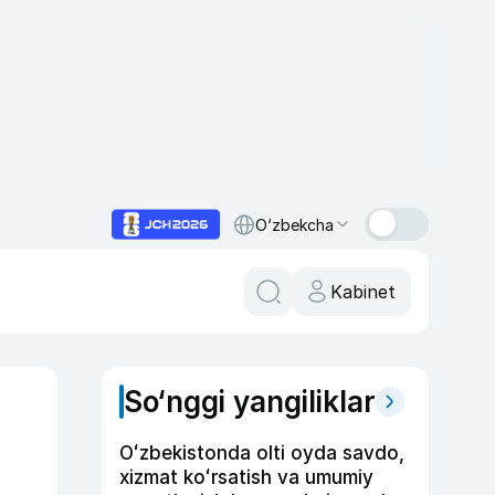
O‘zbekcha
Kabinet
So‘nggi yangiliklar
Oʻzbekistonda olti oyda savdo,
xizmat koʻrsatish va umumiy