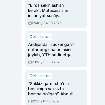
“Biroz sekinlashish
kerak”. Mutaxassislar
insoniyat sun’iy
intellektni boshqara
12:40 / 04.08.2026
olmay qolishidan xavotir
bildirdi
O‘zbekiston
Andijonda Tracker’ga 21
nafar bog‘cha bolasini
joylab, YTH sodir etgan
ayolga sud hukmi o‘qildi
23:41 / 03.08.2026
O‘zbekiston
“Sakkiz qator she’rim
boshimga sakkizta
bomba bo‘lgan”. Abdulla
Oripovni siyosiy
12:24 / 01.08.2026
ayblovlardan asrab