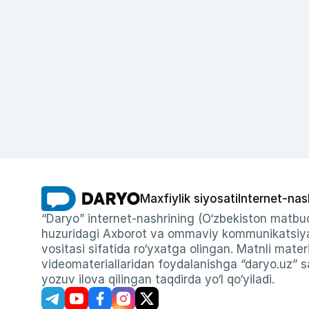
Maxfiylik siyosati
Internet-nas
“Daryo” internet-nashrining (O‘zbekiston matbuo
huzuridagi Axborot va ommaviy kommunikatsiyal
vositasi sifatida ro‘yxatga olingan. Matnli materi
videomateriallaridan foydalanishga “daryo.uz” sa
yozuv ilova qilingan taqdirda yo‘l qo‘yiladi.