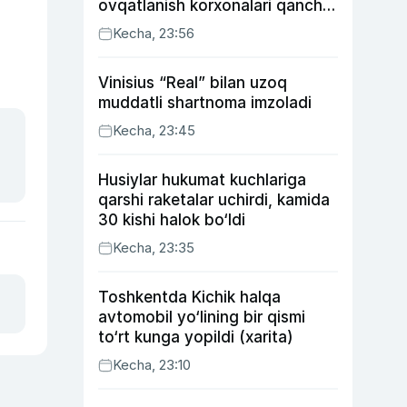
ovqatlanish korxonalari qancha
soliq toʻlagani ochiqlandi
Kecha, 23:56
Vinisius “Real” bilan uzoq
muddatli shartnoma imzoladi
Kecha, 23:45
Husiylar hukumat kuchlariga
qarshi raketalar uchirdi, kamida
30 kishi halok bo‘ldi
Kecha, 23:35
Toshkentda Kichik halqa
avtomobil yo‘lining bir qismi
to‘rt kunga yopildi (xarita)
Kecha, 23:10