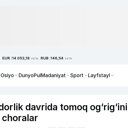
EUR :
RUB :
14 053,18
146,54
so'm
so'm
 Osiyo
Dunyo
Pul
Madaniyat
Sport
Layfstayl
orlik davrida tomoq og‘rig‘ini
 choralar