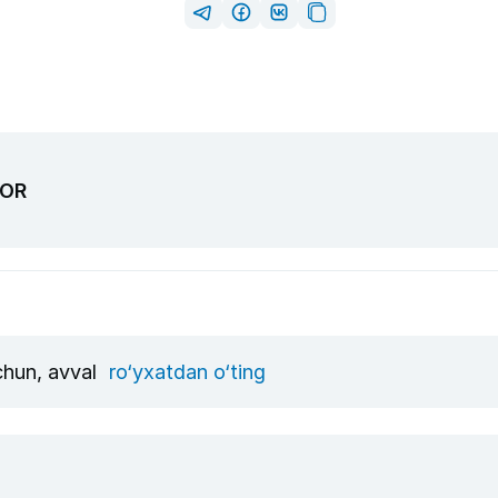
TOR
uchun, avval
ro‘yxatdan o‘ting