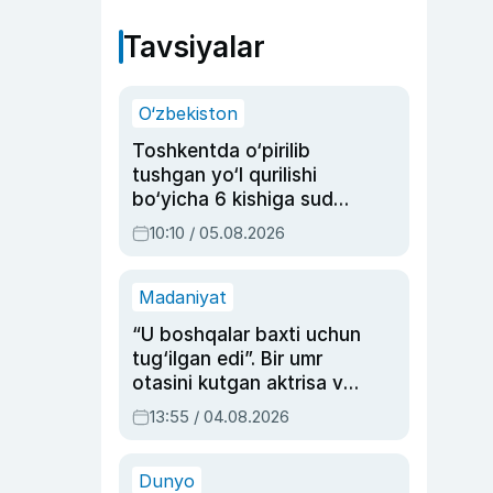
Tavsiyalar
O‘zbekiston
Toshkentda o‘pirilib
tushgan yo‘l qurilishi
bo‘yicha 6 kishiga sud
hukmi o‘qildi
10:10 / 05.08.2026
Madaniyat
“U boshqalar baxti uchun
tug‘ilgan edi”. Bir umr
otasini kutgan aktrisa va
dublyaj ustasi Rimma
13:55 / 04.08.2026
Ahmedovaning
sinovlarga to‘la hayoti
Dunyo