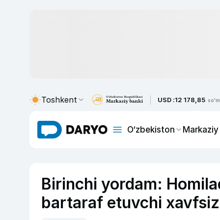
Toshkent
USD :
12 178,85
so'm
O‘zbekiston
Markaziy
Birinchi yordam: Homilad
bartaraf etuvchi xavfsiz