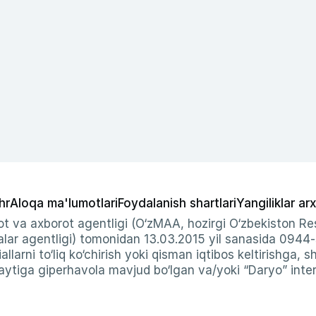
hr
Aloqa ma'lumotlari
Foydalanish shartlari
Yangiliklar arx
t va axborot agentligi (O‘zMAA, hozirgi O‘zbekiston Res
ar agentligi) tomonidan 13.03.2015 yil sanasida 0944
allarni to‘liq ko‘chirish yoki qisman iqtibos keltirishga, 
ytiga giperhavola mavjud bo‘lgan va/yoki “Daryo” intern