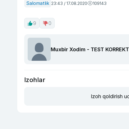
Salomatlik
23:43 / 17.08.2020
109143
9
0
Muxbir Xodim - TEST KORREK
Izohlar
Izoh qoldirish 