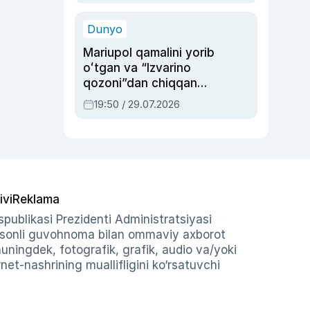
qolgan voqea
Dunyo
Mariupol qamalini yorib
oʻtgan va “Izvarino
qozoni”dan chiqqan
qahramon — Ukraina
19:50 / 29.07.2026
armiyasi bosh
qoʻmondoni Drapatiy
haqida
ivi
Reklama
publikasi Prezidenti Administratsiyasi
-sonli guvohnoma bilan ommaviy axborot
shuningdek, fotografik, grafik, audio va/yoki
et-nashrining muallifligini ko‘rsatuvchi