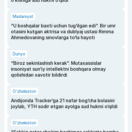
Madaniyat
“U boshqalar baxti uchun tug‘ilgan edi”. Bir umr
otasini kutgan aktrisa va dublyaj ustasi Rimma
Ahmedovaning sinovlarga to‘la hayoti
Dunyo
“Biroz sekinlashish kerak”. Mutaxassislar
insoniyat sun’iy intellektni boshqara olmay
qolishidan xavotir bildirdi
O‘zbekiston
Andijonda Tracker’ga 21 nafar bog‘cha bolasini
joylab, YTH sodir etgan ayolga sud hukmi o‘qildi
O‘zbekiston
“Sakkiz qator she’rim boshimga sakkizta bomba