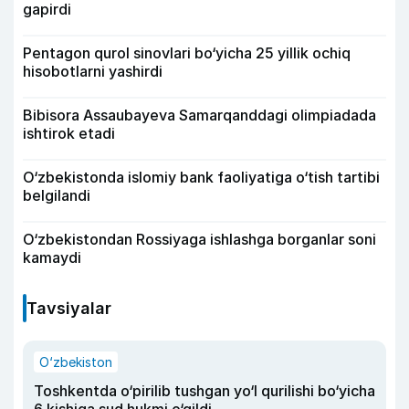
gapirdi
Pentagon qurol sinovlari bo‘yicha 25 yillik ochiq
hisobotlarni yashirdi
Bibisora Assaubayeva Samarqanddagi olimpiadada
ishtirok etadi
O‘zbekistonda islomiy bank faoliyatiga o‘tish tartibi
belgilandi
O‘zbekistondan Rossiyaga ishlashga borganlar soni
kamaydi
Tavsiyalar
O‘zbekiston
Toshkentda o‘pirilib tushgan yo‘l qurilishi bo‘yicha
6 kishiga sud hukmi o‘qildi