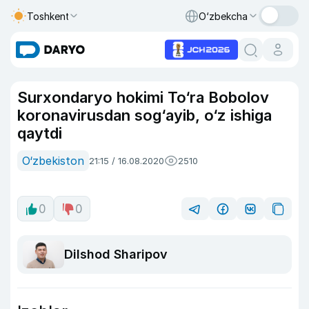
Toshkent
O‘zbekcha
Surxondaryo hokimi To‘ra Bobolov
koronavirusdan sog‘ayib, o‘z ishiga
qaytdi
O‘zbekiston
21:15 / 16.08.2020
2510
0
0
Dilshod Sharipov