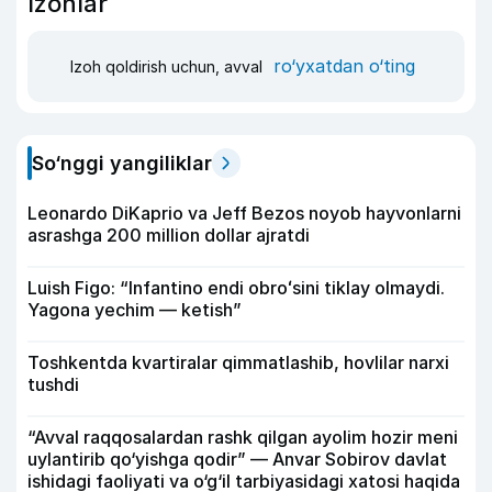
Izohlar
ro‘yxatdan o‘ting
Izoh qoldirish uchun, avval
So‘nggi yangiliklar
Leonardo DiKaprio va Jeff Bezos noyob hayvonlarni
asrashga 200 million dollar ajratdi
Luish Figo: “Infantino endi obroʻsini tiklay olmaydi.
Yagona yechim — ketish”
Toshkentda kvartiralar qimmatlashib, hovlilar narxi
tushdi
“Avval raqqosalardan rashk qilgan ayolim hozir meni
uylantirib qo‘yishga qodir” — Anvar Sobirov davlat
ishidagi faoliyati va o‘g‘il tarbiyasidagi xatosi haqida