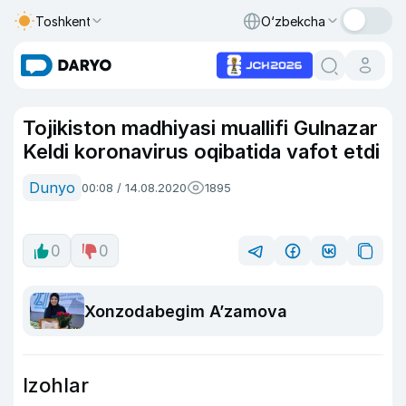
Toshkent
O‘zbekcha
Tojikiston madhiyasi muallifi Gulnazar
Keldi koronavirus oqibatida vafot etdi
Dunyo
00:08 / 14.08.2020
1895
0
0
Xonzodabegim A’zamova
Izohlar