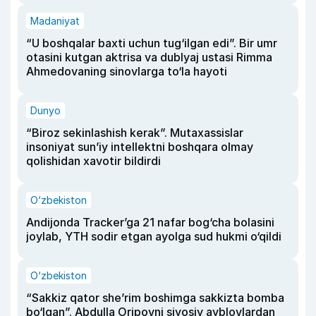
Madaniyat
“U boshqalar baxti uchun tug‘ilgan edi”. Bir umr
otasini kutgan aktrisa va dublyaj ustasi Rimma
Ahmedovaning sinovlarga to‘la hayoti
Dunyo
“Biroz sekinlashish kerak”. Mutaxassislar
insoniyat sun’iy intellektni boshqara olmay
qolishidan xavotir bildirdi
O‘zbekiston
Andijonda Tracker’ga 21 nafar bog‘cha bolasini
joylab, YTH sodir etgan ayolga sud hukmi o‘qildi
O‘zbekiston
“Sakkiz qator she’rim boshimga sakkizta bomba
bo‘lgan”. Abdulla Oripovni siyosiy ayblovlardan