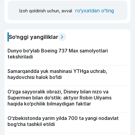
ro‘yxatdan o‘ting
Izoh qoldirish uchun, avval
So‘nggi yangiliklar
Dunyo bo‘ylab Boeing 737 Max samolyotlari
tekshiriladi
Samarqandda yuk mashinasi YTHga uchrab,
haydovchisi halok bo‘ldi
O‘zga sayyoralik obrazi, Disney bilan nizo va
Supermen bilan do‘stlik: aktyor Robin Uilyams
haqida ko‘pchilik bilmaydigan faktlar
O‘zbekistonda yarim yilda 700 ta yangi nodavlat
bog‘cha tashkil etildi