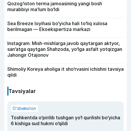
Qozog‘iston terma jamoasining yangi bosh
murabbiyi ma’lum bo‘ldi
Sea Breeze loyihasi bo‘yicha hali to‘liq xulosa
berilmagan — Ekoekspertiza markazi
Instagram: Mish-mishlarga javob qaytargan aktyor,
san’atga qaytgan Shahzoda, yo‘lga asfalt yotqizgan
Jahongir Otajonov
Shimoliy Koreya aholiga it sho‘rvasini ichishni tavsiya
qildi
Tavsiyalar
O‘zbekiston
Toshkentda o‘pirilib tushgan yo‘l qurilishi bo‘yicha
6 kishiga sud hukmi o‘qildi