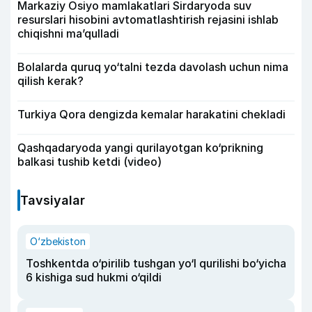
Markaziy Osiyo mamlakatlari Sirdaryoda suv
resurslari hisobini avtomatlashtirish rejasini ishlab
chiqishni ma’qulladi
Bolalarda quruq yo‘talni tezda davolash uchun nima
qilish kerak?
Turkiya Qora dengizda kemalar harakatini chekladi
Qashqadaryoda yangi qurilayotgan ko‘prikning
balkasi tushib ketdi (video)
Tavsiyalar
O‘zbekiston
Toshkentda o‘pirilib tushgan yo‘l qurilishi bo‘yicha
6 kishiga sud hukmi o‘qildi