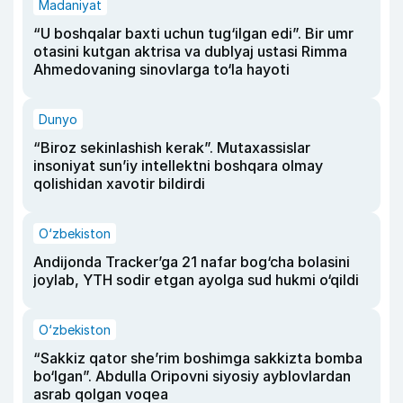
Madaniyat
“U boshqalar baxti uchun tug‘ilgan edi”. Bir umr
otasini kutgan aktrisa va dublyaj ustasi Rimma
Ahmedovaning sinovlarga to‘la hayoti
Dunyo
“Biroz sekinlashish kerak”. Mutaxassislar
insoniyat sun’iy intellektni boshqara olmay
qolishidan xavotir bildirdi
O‘zbekiston
Andijonda Tracker’ga 21 nafar bog‘cha bolasini
joylab, YTH sodir etgan ayolga sud hukmi o‘qildi
O‘zbekiston
“Sakkiz qator she’rim boshimga sakkizta bomba
bo‘lgan”. Abdulla Oripovni siyosiy ayblovlardan
asrab qolgan voqea