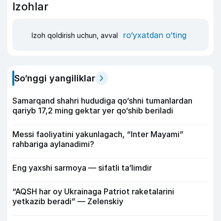
Izohlar
ro‘yxatdan o‘ting
Izoh qoldirish uchun, avval
So‘nggi yangiliklar
Samarqand shahri hududiga qo‘shni tumanlardan
qariyb 17,2 ming gektar yer qo‘shib beriladi
Messi faoliyatini yakunlagach, “Inter Mayami”
rahbariga aylanadimi?
Eng yaxshi sarmoya — sifatli ta’limdir
“AQSH har oy Ukrainaga Patriot raketalarini
yetkazib beradi” — Zelenskiy