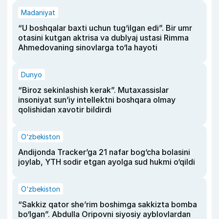
Madaniyat
“U boshqalar baxti uchun tug‘ilgan edi”. Bir umr
otasini kutgan aktrisa va dublyaj ustasi Rimma
Ahmedovaning sinovlarga to‘la hayoti
Dunyo
“Biroz sekinlashish kerak”. Mutaxassislar
insoniyat sun’iy intellektni boshqara olmay
qolishidan xavotir bildirdi
O‘zbekiston
Andijonda Tracker’ga 21 nafar bog‘cha bolasini
joylab, YTH sodir etgan ayolga sud hukmi o‘qildi
O‘zbekiston
“Sakkiz qator she’rim boshimga sakkizta bomba
bo‘lgan”. Abdulla Oripovni siyosiy ayblovlardan