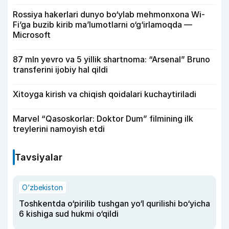
Rossiya hakerlari dunyo bo‘ylab mehmonxona Wi-
Fi’ga buzib kirib ma’lumotlarni o‘g‘irlamoqda —
Microsoft
87 mln yevro va 5 yillik shartnoma: “Arsenal” Bruno
transferini ijobiy hal qildi
Xitoyga kirish va chiqish qoidalari kuchaytiriladi
Marvel “Qasoskorlar: Doktor Dum” filmining ilk
treylerini namoyish etdi
Tavsiyalar
O‘zbekiston
Toshkentda o‘pirilib tushgan yo‘l qurilishi bo‘yicha
6 kishiga sud hukmi o‘qildi