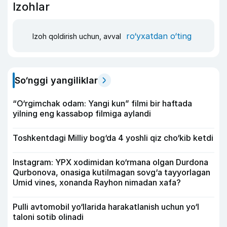
Izohlar
ro‘yxatdan o‘ting
Izoh qoldirish uchun, avval
So‘nggi yangiliklar
“O‘rgimchak odam: Yangi kun” filmi bir haftada
yilning eng kassabop filmiga aylandi
Toshkentdagi Milliy bog‘da 4 yoshli qiz cho‘kib ketdi
Instagram: YPX xodimidan ko‘rmana olgan Durdona
Qurbonova, onasiga kutilmagan sovg‘a tayyorlagan
Umid vines, xonanda Rayhon nimadan xafa?
Pulli avtomobil yo‘llarida harakatlanish uchun yo‘l
taloni sotib olinadi