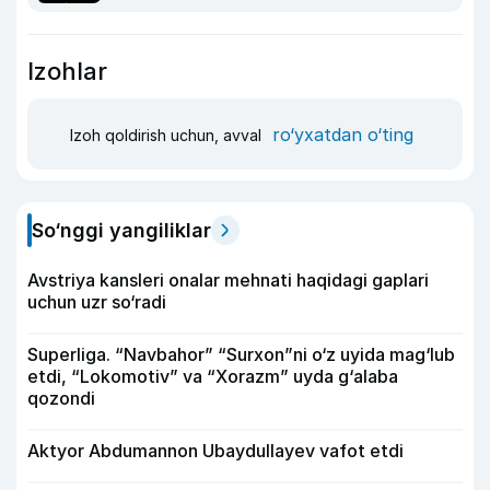
Izohlar
ro‘yxatdan o‘ting
Izoh qoldirish uchun, avval
So‘nggi yangiliklar
Avstriya kansleri onalar mehnati haqidagi gaplari
uchun uzr so‘radi
Superliga. “Navbahor” “Surxon”ni o‘z uyida mag‘lub
etdi, “Lokomotiv” va “Xorazm” uyda g‘alaba
qozondi
Aktyor Abdu­mannon Ubaydullayev vafot etdi