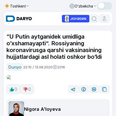
Toshkent
O‘zbekcha
“U Putin aytganidek umidliga
o‘xshamayapti”. Rossiyaning
koronavirusga qarshi vaksinasining
hujjatlardagi asl holati oshkor bo‘ldi
Dunyo
22:10 / 12.08.2020
2216
0
0
Nigora A'loyeva