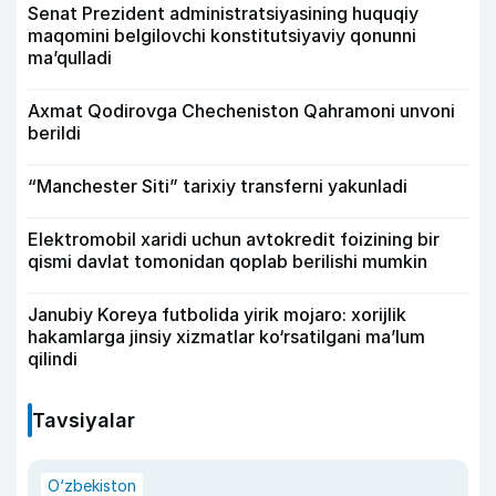
Senat Prezident administratsiyasining huquqiy
maqomini belgilovchi konstitutsiyaviy qonunni
ma’qulladi
Axmat Qodirovga Checheniston Qahramoni unvoni
berildi
“Manchester Siti” tarixiy transferni yakunladi
Elektromobil xaridi uchun avtokredit foizining bir
qismi davlat tomonidan qoplab berilishi mumkin
Janubiy Koreya futbolida yirik mojaro: xorijlik
hakamlarga jinsiy xizmatlar ko‘rsatilgani ma’lum
qilindi
Tavsiyalar
O‘zbekiston