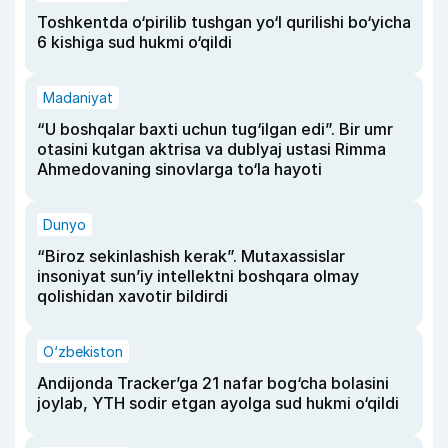
Toshkentda o‘pirilib tushgan yo‘l qurilishi bo‘yicha
6 kishiga sud hukmi o‘qildi
Madaniyat
“U boshqalar baxti uchun tug‘ilgan edi”. Bir umr
otasini kutgan aktrisa va dublyaj ustasi Rimma
Ahmedovaning sinovlarga to‘la hayoti
Dunyo
“Biroz sekinlashish kerak”. Mutaxassislar
insoniyat sun’iy intellektni boshqara olmay
qolishidan xavotir bildirdi
O‘zbekiston
Andijonda Tracker’ga 21 nafar bog‘cha bolasini
joylab, YTH sodir etgan ayolga sud hukmi o‘qildi