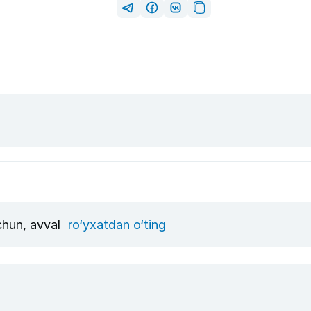
uchun, avval
ro‘yxatdan o‘ting