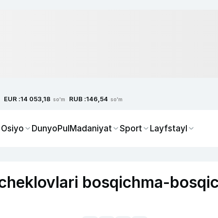
EUR :
RUB :
14 053,18
146,54
so'm
so'm
 Osiyo
Dunyo
Pul
Madaniyat
Sport
Layfstayl
 cheklovlari bosqichma-bosqi