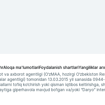
hr
Aloqa ma'lumotlari
Foydalanish shartlari
Yangiliklar arx
t va axborot agentligi (O‘zMAA, hozirgi O‘zbekiston Res
ar agentligi) tomonidan 13.03.2015 yil sanasida 0944
allarni to‘liq ko‘chirish yoki qisman iqtibos keltirishga, 
ytiga giperhavola mavjud bo‘lgan va/yoki “Daryo” intern