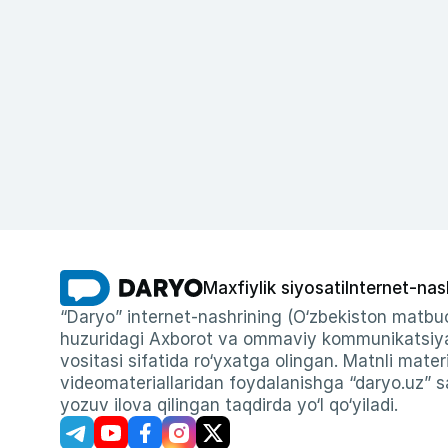
Maxfiylik siyosati
Internet-nas
“Daryo” internet-nashrining (O‘zbekiston matbuo
huzuridagi Axborot va ommaviy kommunikatsiyal
vositasi sifatida ro‘yxatga olingan. Matnli materi
videomateriallaridan foydalanishga “daryo.uz” sa
yozuv ilova qilingan taqdirda yo‘l qo‘yiladi.