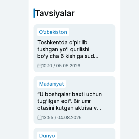
Tavsiyalar
O‘zbekiston
Toshkentda o‘pirilib
tushgan yo‘l qurilishi
bo‘yicha 6 kishiga sud
hukmi o‘qildi
10:10 / 05.08.2026
Madaniyat
“U boshqalar baxti uchun
tug‘ilgan edi”. Bir umr
otasini kutgan aktrisa va
dublyaj ustasi Rimma
13:55 / 04.08.2026
Ahmedovaning
sinovlarga to‘la hayoti
Dunyo