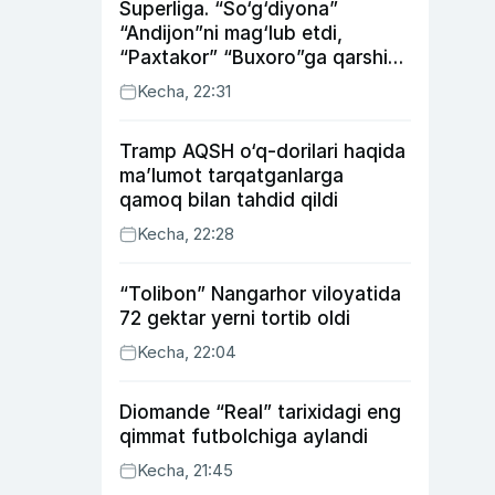
Superliga. “So‘g‘diyona”
“Andijon”ni mag‘lub etdi,
“Paxtakor” “Buxoro”ga qarshi
bahsda g‘alabani qo‘ldan
Kecha, 22:31
chiqardi
Tramp AQSH o‘q-dorilari haqida
ma’lumot tarqatganlarga
qamoq bilan tahdid qildi
Kecha, 22:28
“Tolibon” Nangarhor viloyatida
72 gektar yerni tortib oldi
Kecha, 22:04
Diomande “Real” tarixidagi eng
qimmat futbolchiga aylandi
Kecha, 21:45