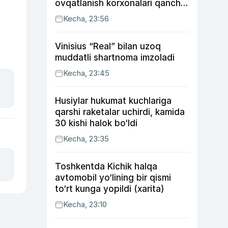
ovqatlanish korxonalari qancha
soliq toʻlagani ochiqlandi
Kecha, 23:56
Vinisius “Real” bilan uzoq
muddatli shartnoma imzoladi
Kecha, 23:45
Husiylar hukumat kuchlariga
qarshi raketalar uchirdi, kamida
30 kishi halok bo‘ldi
Kecha, 23:35
Toshkentda Kichik halqa
avtomobil yo‘lining bir qismi
to‘rt kunga yopildi (xarita)
Kecha, 23:10