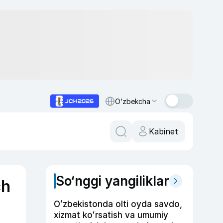
O‘zbekcha
Kabinet
So‘nggi yangiliklar
ch
Oʻzbekistonda olti oyda savdo,
xizmat koʻrsatish va umumiy