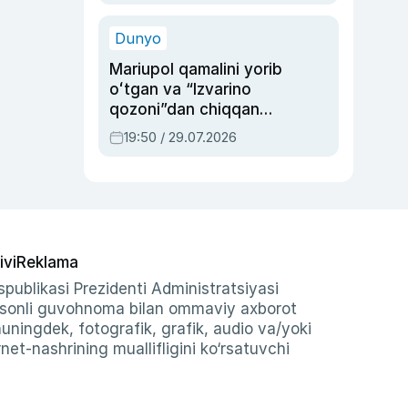
qolgan voqea
Dunyo
Mariupol qamalini yorib
oʻtgan va “Izvarino
qozoni”dan chiqqan
qahramon — Ukraina
19:50 / 29.07.2026
armiyasi bosh
qoʻmondoni Drapatiy
haqida
ivi
Reklama
publikasi Prezidenti Administratsiyasi
-sonli guvohnoma bilan ommaviy axborot
shuningdek, fotografik, grafik, audio va/yoki
et-nashrining muallifligini ko‘rsatuvchi