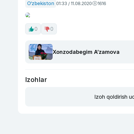
O‘zbekiston
01:33 / 11.08.2020
1616
0
0
Xonzodabegim A’zamova
Izohlar
Izoh qoldirish 