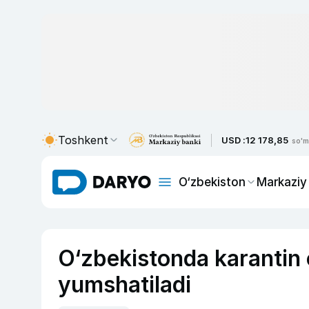
Toshkent
USD :
12 178,85
so'm
O‘zbekiston
Markaziy
O‘zbekistonda karantin
yumshatiladi