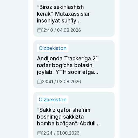
“Biroz sekinlashish
kerak”. Mutaxassislar
insoniyat sun’iy
intellektni boshqara
12:40 / 04.08.2026
olmay qolishidan xavotir
bildirdi
O‘zbekiston
Andijonda Tracker’ga 21
nafar bog‘cha bolasini
joylab, YTH sodir etgan
ayolga sud hukmi o‘qildi
23:41 / 03.08.2026
O‘zbekiston
“Sakkiz qator she’rim
boshimga sakkizta
bomba bo‘lgan”. Abdulla
Oripovni siyosiy
12:24 / 01.08.2026
ayblovlardan asrab