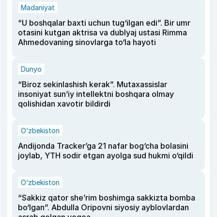
Madaniyat
“U boshqalar baxti uchun tug‘ilgan edi”. Bir umr
otasini kutgan aktrisa va dublyaj ustasi Rimma
Ahmedovaning sinovlarga to‘la hayoti
Dunyo
“Biroz sekinlashish kerak”. Mutaxassislar
insoniyat sun’iy intellektni boshqara olmay
qolishidan xavotir bildirdi
O‘zbekiston
Andijonda Tracker’ga 21 nafar bog‘cha bolasini
joylab, YTH sodir etgan ayolga sud hukmi o‘qildi
O‘zbekiston
“Sakkiz qator she’rim boshimga sakkizta bomba
bo‘lgan”. Abdulla Oripovni siyosiy ayblovlardan