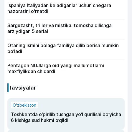
Ispaniya Italiyadan keladiganlar uchun chegara
nazoratini oʻrnatdi
Sarguzasht, triller va mistika: tomosha qilishga
arziydigan 5 serial
Otaning ismini bolaga familiya qilib berish mumkin
bo‘ladi
Pentagon NUJlarga oid yangi maʼlumotlarni
maxfiylikdan chiqardi
Tavsiyalar
O‘zbekiston
Toshkentda o‘pirilib tushgan yo‘l qurilishi bo‘yicha
6 kishiga sud hukmi o‘qildi