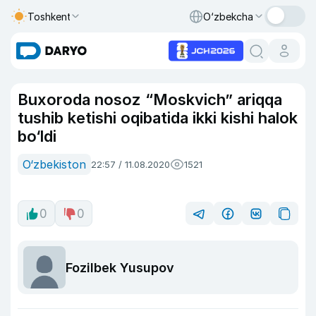
Toshkent
O‘zbekcha
Buxoroda nosoz “Moskvich” ariqqa
tushib ketishi oqibatida ikki kishi halok
bo‘ldi
O‘zbekiston
22:57 / 11.08.2020
1521
0
0
Fozilbek Yusupov