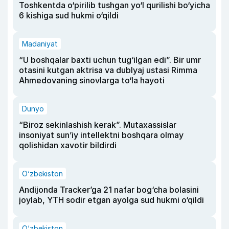
Toshkentda o‘pirilib tushgan yo‘l qurilishi bo‘yicha
6 kishiga sud hukmi o‘qildi
Madaniyat
“U boshqalar baxti uchun tug‘ilgan edi”. Bir umr
otasini kutgan aktrisa va dublyaj ustasi Rimma
Ahmedovaning sinovlarga to‘la hayoti
Dunyo
“Biroz sekinlashish kerak”. Mutaxassislar
insoniyat sun’iy intellektni boshqara olmay
qolishidan xavotir bildirdi
O‘zbekiston
Andijonda Tracker’ga 21 nafar bog‘cha bolasini
joylab, YTH sodir etgan ayolga sud hukmi o‘qildi
O‘zbekiston