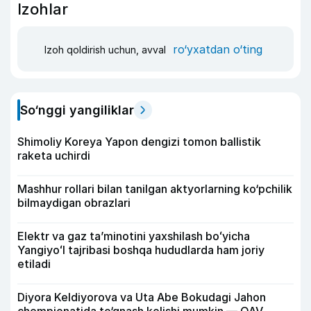
Izohlar
ro‘yxatdan o‘ting
Izoh qoldirish uchun, avval
So‘nggi yangiliklar
Shimoliy Koreya Yapon dengizi tomon ballistik
raketa uchirdi
Mashhur rollari bilan tanilgan aktyorlarning ko‘pchilik
bilmaydigan obrazlari
Elektr va gaz taʼminotini yaxshilash boʻyicha
Yangiyoʻl tajribasi boshqa hududlarda ham joriy
etiladi
Diyora Keldiyorova va Uta Abe Bokudagi Jahon