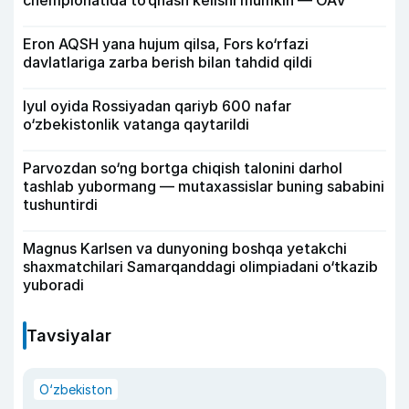
chempionatida to‘qnash kelishi mumkin — OAV
Eron AQSH yana hujum qilsa, Fors ko‘rfazi
davlatlariga zarba berish bilan tahdid qildi
Iyul oyida Rossiyadan qariyb 600 nafar
o‘zbekistonlik vatanga qaytarildi
Parvozdan so‘ng bortga chiqish talonini darhol
tashlab yubormang — mutaxassislar buning sababini
tushuntirdi
Magnus Karlsen va dunyoning boshqa yetakchi
shaxmatchilari Samarqanddagi olimpiadani o‘tkazib
yuboradi
Tavsiyalar
O‘zbekiston