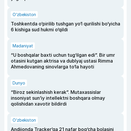
O‘zbekiston
Toshkentda o‘pirilib tushgan yo‘l qurilishi bo‘yicha
6 kishiga sud hukmi o‘qildi
Madaniyat
“U boshqalar baxti uchun tug‘ilgan edi”. Bir umr
otasini kutgan aktrisa va dublyaj ustasi Rimma
Ahmedovaning sinovlarga to‘la hayoti
Dunyo
“Biroz sekinlashish kerak”. Mutaxassislar
insoniyat sun’iy intellektni boshqara olmay
qolishidan xavotir bildirdi
O‘zbekiston
Andijonda Tracker’ga 21 nafar bog‘cha bolasini