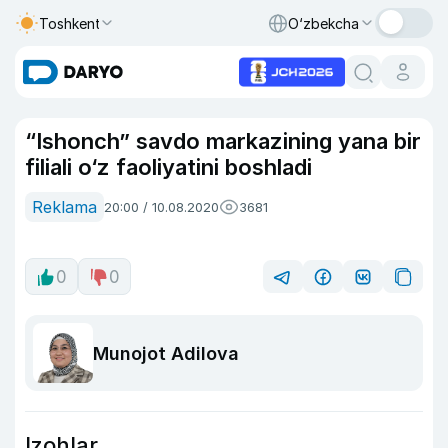
Toshkent
O‘zbekcha
“Ishonch” savdo markazining yana bir
filiali o‘z faoliyatini boshladi
Reklama
20:00 / 10.08.2020
3681
0
0
Munojot Adilova
Izohlar