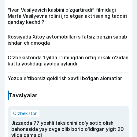
“Ivan Vasilyevich kasbini o‘zgartiradi” filmidagi
Marfa Vasilyevna rolini ijro etgan aktrisaning taqdiri
qanday kechdi?
Rossiyada Xitoy avtomobillari sifatsiz benzin sabab
ishdan chiqmoqda
O‘zbekistonda 1 yilda 11 mingdan ortiq erkak o‘zidan
katta yoshdagi ayolga uylandi
Yozda e’tiborsiz qoldirish xavfli bo‘lgan alomatlar
Tavsiyalar
O‘zbekiston
Jizzaxda 77 yoshli taksichini qo‘y sotib olish
bahonasida yaylovga olib borib o‘ldirgan yigit 20
yilga qamaldi