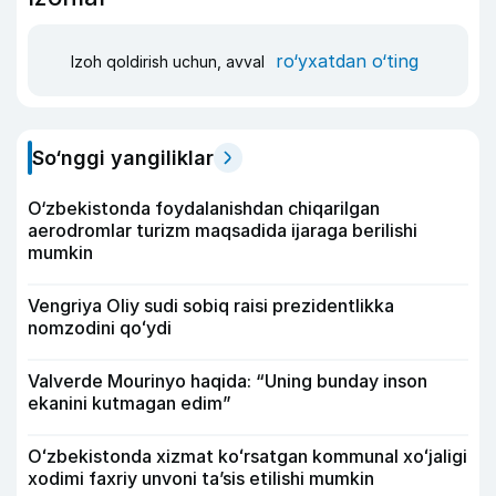
ro‘yxatdan o‘ting
Izoh qoldirish uchun, avval
So‘nggi yangiliklar
O‘zbekistonda foydalanishdan chiqarilgan
aerodromlar turizm maqsadida ijaraga berilishi
mumkin
Vengriya Oliy sudi sobiq raisi prezidentlikka
nomzodini qoʻydi
Valverde Mourinyo haqida: “Uning bunday inson
ekanini kutmagan edim”
Oʻzbekistonda xizmat koʻrsatgan kommunal xoʻjaligi
xodimi faxriy unvoni taʼsis etilishi mumkin