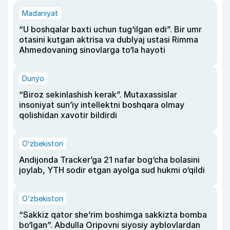
Madaniyat
“U boshqalar baxti uchun tug‘ilgan edi”. Bir umr
otasini kutgan aktrisa va dublyaj ustasi Rimma
Ahmedovaning sinovlarga to‘la hayoti
Dunyo
“Biroz sekinlashish kerak”. Mutaxassislar
insoniyat sun’iy intellektni boshqara olmay
qolishidan xavotir bildirdi
O‘zbekiston
Andijonda Tracker’ga 21 nafar bog‘cha bolasini
joylab, YTH sodir etgan ayolga sud hukmi o‘qildi
O‘zbekiston
“Sakkiz qator she’rim boshimga sakkizta bomba
bo‘lgan”. Abdulla Oripovni siyosiy ayblovlardan