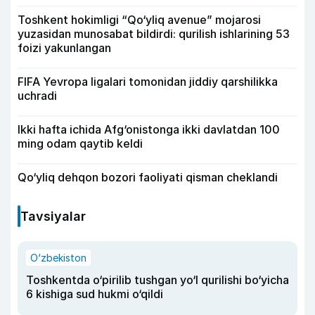
Toshkent hokimligi “Qo‘yliq avenue” mojarosi
yuzasidan munosabat bildirdi: qurilish ishlarining 53
foizi yakunlangan
FIFA Yevropa ligalari tomonidan jiddiy qarshilikka
uchradi
Ikki hafta ichida Afg‘onistonga ikki davlatdan 100
ming odam qaytib keldi
Qo‘yliq dehqon bozori faoliyati qisman cheklandi
Tavsiyalar
O‘zbekiston
Toshkentda o‘pirilib tushgan yo‘l qurilishi bo‘yicha
6 kishiga sud hukmi o‘qildi