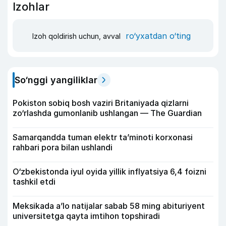
Izohlar
ro‘yxatdan o‘ting
Izoh qoldirish uchun, avval
So‘nggi yangiliklar
Pokiston sobiq bosh vaziri Britaniyada qizlarni
zo‘rlashda gumonlanib ushlangan — The Guardian
Samarqandda tuman elektr ta’minoti korxonasi
rahbari pora bilan ushlandi
O‘zbekistonda iyul oyida yillik inflyatsiya 6,4 foizni
tashkil etdi
Meksikada a’lo natijalar sabab 58 ming abituriyent
universitetga qayta imtihon topshiradi