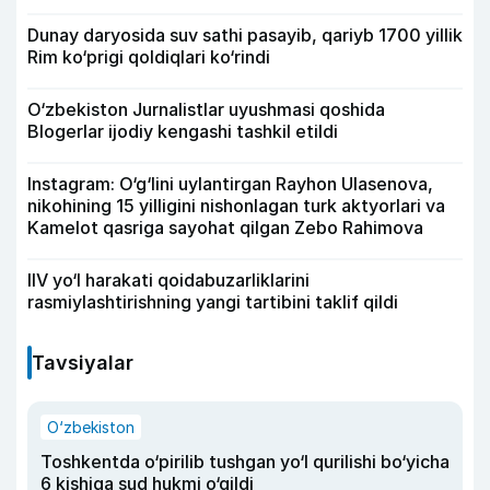
Dunay daryosida suv sathi pasayib, qariyb 1700 yillik
Rim ko‘prigi qoldiqlari ko‘rindi
O‘zbekiston Jurnalistlar uyushmasi qoshida
Blogerlar ijodiy kengashi tashkil etildi
Instagram: O‘g‘lini uylantirgan Rayhon Ulasenova,
nikohining 15 yilligini nishonlagan turk aktyorlari va
Kamelot qasriga sayohat qilgan Zebo Rahimova
IIV yo‘l harakati qoidabuzarliklarini
rasmiylashtirishning yangi tartibini taklif qildi
Tavsiyalar
O‘zbekiston
Toshkentda o‘pirilib tushgan yo‘l qurilishi bo‘yicha
6 kishiga sud hukmi o‘qildi