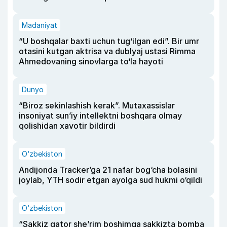
Madaniyat
“U boshqalar baxti uchun tug‘ilgan edi”. Bir umr
otasini kutgan aktrisa va dublyaj ustasi Rimma
Ahmedovaning sinovlarga to‘la hayoti
Dunyo
“Biroz sekinlashish kerak”. Mutaxassislar
insoniyat sun’iy intellektni boshqara olmay
qolishidan xavotir bildirdi
O‘zbekiston
Andijonda Tracker’ga 21 nafar bog‘cha bolasini
joylab, YTH sodir etgan ayolga sud hukmi o‘qildi
O‘zbekiston
“Sakkiz qator she’rim boshimga sakkizta bomba