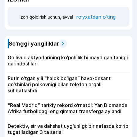
ro‘yxatdan o‘ting
Izoh qoldirish uchun, avval
So‘nggi yangiliklar
Gollivud aktyorlarining ko‘pchilik bilmaydigan taniqli
qarindoshlari
Putin o‘tgan yili “halok bo‘lgan” havo-desant
qo‘shinlari polkovnigi bilan telefon orqali
suhbatlashdi
“Real Madrid” tarixiy rekord o‘rnatdi: Yan Diomande
Afrika futbolidagi eng qimmat transferga aylandi
Detektiv, sir va dahshat uyg‘unligi: bir nafasda ko‘rib
tugatiladigan 3 ta serial